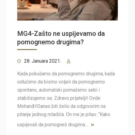
MG4-Zašto ne uspijevamo da
pomognemo drugima?
28. Januara 2021.
Kada pokušamo da pomognemo drugima, kada
odlučimo da bismo voljeli da pomognemo
spontano, automatski pomažemo sebi i
stabilizujemo se. Zdravo prijatelji! Ovde
Mohanđi!Danas bih želio da odgovorim na
pitanje jednog mladića. On me je pitao: “Kako
uspijevaš da pomogneš drugima…