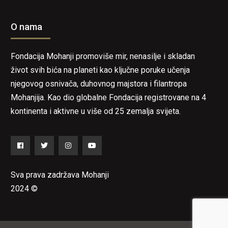
O nama
Fondacija Mohanji promoviše mir, nenasilje i skladan
život svih bića na planeti kao ključne poruke učenja
njegovog osnivača, duhovnog majstora i filantropa
Mohanjija. Kao dio globalne Fondacija registrovane na 4
kontinenta i aktivne u više od 25 zemalja svijeta.
Facebook
Twitter
Instagram
YouTube
Sva prava zadržava Mohanji
2024 ©