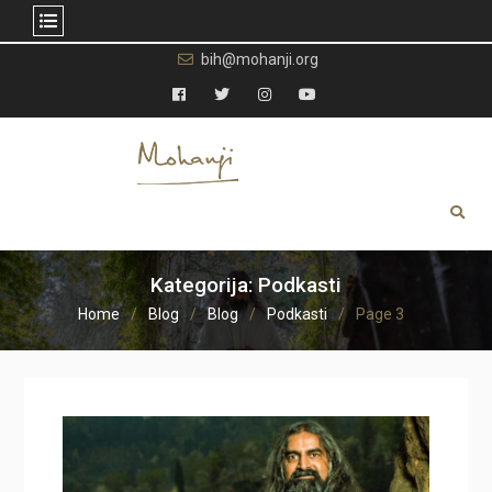
Skip
bih@mohanji.org
to
content
Facebook
Twitter
Instagram
YouTube
Kategorija:
Podkasti
Home
Blog
Blog
Podkasti
Page 3