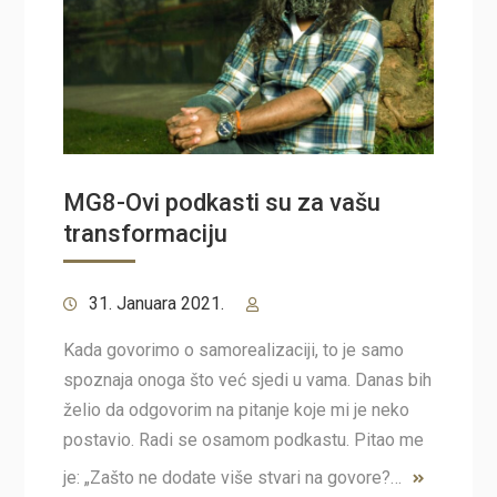
MG8-Ovi podkasti su za vašu
transformaciju
31. Januara 2021.
Kada govorimo o samorealizaciji, to je samo
spoznaja onoga što već sjedi u vama. Danas bih
želio da odgovorim na pitanje koje mi je neko
postavio. Radi se osamom podkastu. Pitao me
je: „Zašto ne dodate više stvari na govore?…