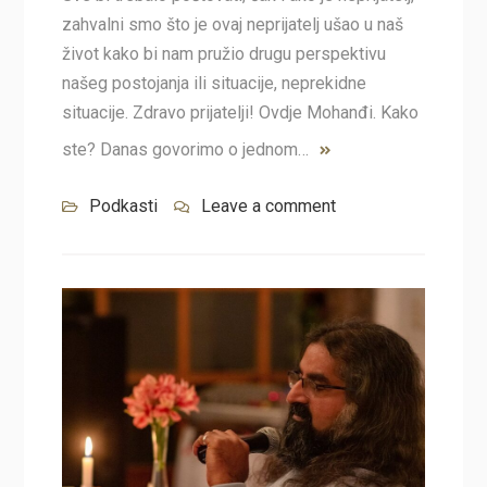
zahvalni smo što je ovaj neprijatelj ušao u naš
život kako bi nam pružio drugu perspektivu
našeg postojanja ili situacije, neprekidne
situacije. Zdravo prijatelji! Ovdje Mohanđi. Kako
ste? Danas govorimo o jednom…
Podkasti
Leave a comment