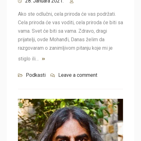
28. Januara 2021.
Ako ste odlučni, cela priroda će vas podržati.
Cela priroda će vas voditi, cela priroda će biti sa
vama. Svet će biti sa vama. Zdravo, dragi
prijatelji, ovde Mohanđi, Danas želim da
razgovaram o zanimljivom pitanju koje mi je
stiglo ili…
Podkasti
Leave a comment