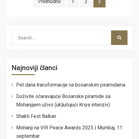
Navigacija
Prethodno
1
2
3
člancima
Search
for:
Najnoviji članci
Pet dana transformacije na bosanskim piramidama
Doživite očaravajuće Bosanske piramide sa
Mohanjijem uživo (uključujući Kriya intenziv)
Shakti Fest Balkan
Mohanji na VIR Peace Awards 2025 | Mumbaj, 11.
septembar