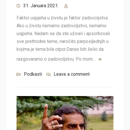
31. Januara 2021.
Faktor uspjeha u životu je faktor zadovoljstva.
Ako u životu nemamo zadovoljstvo, nemamo
usjpeha. Nadam se da ste uživali i apsorbovali
sve prethodne teme, naročito parposljednjih u
kojima je tema bila otpor.Danas bih želio da
razgovaramo o zadovoljstvu. Po mom…
Podkasti
Leave a comment