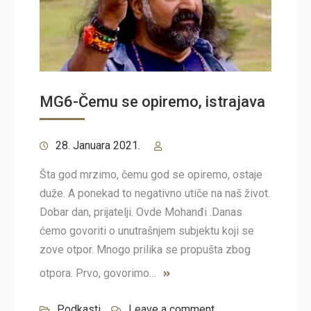
MG6-Čemu se opiremo, istrajava
28. Januara 2021.
Šta god mrzimo, čemu god se opiremo, ostaje
duže. A ponekad to negativno utiče na naš život.
Dobar dan, prijatelji. Ovde Mohanđi .Danas
ćemo govoriti o unutrašnjem subjektu koji se
zove otpor. Mnogo prilika se propušta zbog
otpora. Prvo, govorimo…
Podkasti
Leave a comment