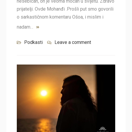
nesebičan, on je veoma moćan u svijetu. Zdravo
prijatelji. Ovde Mohanđi .Prošli put smo govorili
o sarkastičnom komentaru Ošoa, i mislim i
nadam…
Podkasti
Leave a comment