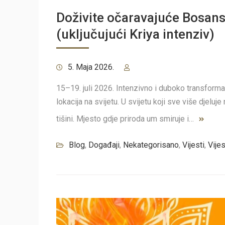
Doživite očaravajuće Bosan
(uključujući Kriya intenziv)
5. Maja 2026.
15–19. juli 2026. Intenzivno i duboko transform
lokacija na svijetu. U svijetu koji sve više djeluj
tišini. Mjesto gdje priroda um smiruje i…
Blog
,
Događaji
,
Nekategorisano
,
Vijesti
,
Vijes