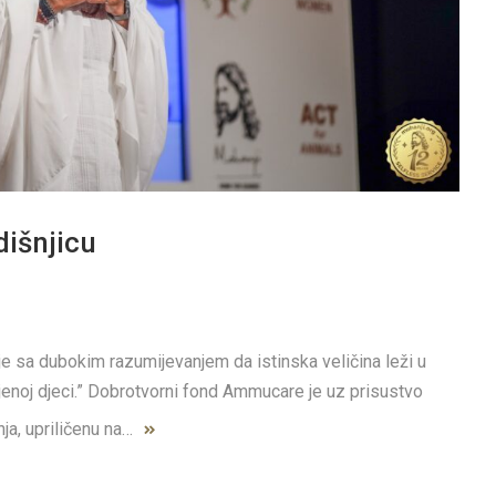
išnjicu
nje sa dubokim razumijevanjem da istinska veličina leži u
enoj djeci.” Dobrotvorni fond Ammucare je uz prisustvo
nja, upriličenu na…