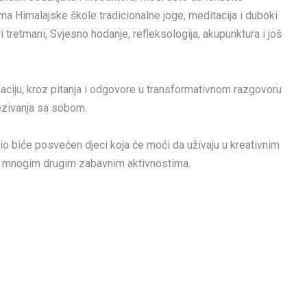
ima Himalajske škole tradicionalne joge, meditacija i duboki
i tretmani, Svjesno hodanje, refleksologija, akupunktura i još
maciju, kroz pitanja i odgovore u transformativnom razgovoru
ezivanja sa sobom.
dio biće posvećen djeci koja će moći da uživaju u kreativnim
 i mnogim drugim zabavnim aktivnostima.