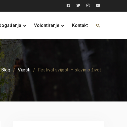
Facebook
Twitter
Instagram
YouTube
Događanja
Volontiranje
Kontakt
Blog
Vijesti
Festival svijesti – slavimo život