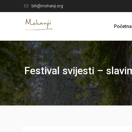
Skip
bih@mohanji.org
to
content
Početna
Festival svijesti – slavi