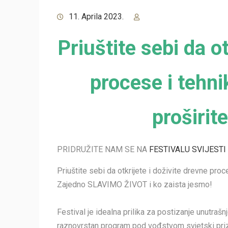
11. Aprila 2023.
Priuštite sebi da ot
procese i tehnik
proširite
PRIDRUŽITE NAM SE NA
FESTIVALU SVIJESTI
Priuštite sebi da otkrijete i doživite drevne proce
Zajedno SLAVIMO ŽIVOT i ko zaista jesmo!
Festival je idealna prilika za postizanje unutra
raznovrstan program pod vođstvom svjetski prizna