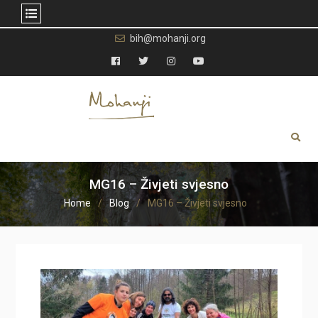
Skip
bih@mohanji.org
to
content
Facebook
Twitter
Instagram
YouTube
MG16 – Živjeti svjesno
Home
Blog
MG16 – Živjeti svjesno