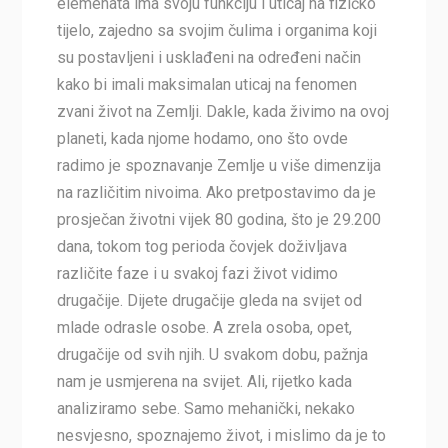
elemenata ima svoju funkciju i uticaj na fizičko
tijelo, zajedno sa svojim čulima i organima koji
su postavljeni i usklađeni na određeni način
kako bi imali maksimalan uticaj na fenomen
zvani život na Zemlji. Dakle, kada živimo na ovoj
planeti, kada njome hodamo, ono što ovde
radimo je spoznavanje Zemlje u više dimenzija
na različitim nivoima. Ako pretpostavimo da je
prosječan životni vijek 80 godina, što je 29.200
dana, tokom tog perioda čovjek doživljava
različite faze i u svakoj fazi život vidimo
drugačije. Dijete drugačije gleda na svijet od
mlade odrasle osobe. A zrela osoba, opet,
drugačije od svih njih. U svakom dobu, pažnja
nam je usmjerena na svijet. Ali, rijetko kada
analiziramo sebe. Samo mehanički, nekako
nesvjesno, spoznajemo život, i mislimo da je to