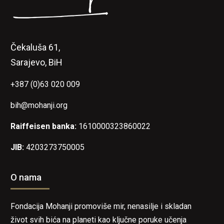
Čekaluša 61,
Sarajevo, BiH
+387 (0)63 020 009
bih@mohanji.org
Raiffeisen banka:
1610000323860022
JIB:
4203273750005
O nama
Fondacija Mohanji promoviše mir, nenasilje i skladan
život svih bića na planeti kao ključne poruke učenja