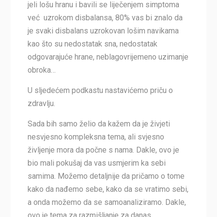
jeli lošu hranu i bavili se liječenjem simptoma
već uzrokom disbalansa, 80% vas bi znalo da
je svaki disbalans uzrokovan lošim navikama
kao što su nedostatak sna, nedostatak
odgovarajuće hrane, neblagovrijemeno uzimanje
obroka…
U sljedećem podkastu nastavićemo priču o
zdravlju.
Sada bih samo želio da kažem da je živjeti
nesvjesno kompleksna tema, ali svjesno
življenje mora da počne s nama. Dakle, ovo je
bio mali pokušaj da vas usmjerim ka sebi
samima. Možemo detaljnije da pričamo o tome
kako da nađemo sebe, kako da se vratimo sebi,
a onda možemo da se samoanaliziramo. Dakle,
ovo je tema za razmišljanje za danas.