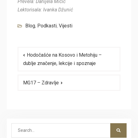
Prevela: Danijela Micić
Lektorisala: Ivanka Džunić
Blog
,
Podkasti
,
Vijesti
Navigacija
Hodočašće na Kosovo i Metohiju –
članaka
dublje značenje, lekcije i spoznaje
MG17 – Zdravlje
Search
for: