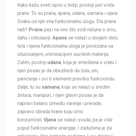
Kako kažu sveti spisi u Indiji, postoji pet vrsta
prane. To su prana, apana, udana, samana i vjana.
Svaka od njih ima funkcionalnu ulogu. Šta prana
radi?
Prana
pazi na ono što vodi računa o srcu,
dahu i cirkulaciji.
Apana
se nalazi u donjem delu
tela i njena funkcionalna uloga je povezana sa
izlučivanjem, eliminacijom suvišnih materija.
Zatim, postoji
udana
, koja je smeštena u vratu i
njen posao je da obezbedi da čula, um,
pamćenje i svi ti elementi pravilno funkcionišu.
Dalje, tu su
samana
, koja se nalazi u sredini
želuca, manipuri, i njen glavni posao je da
napravi balans između varenja i prerade,
zapravo obrada hrane koju smo
konzumirali.
Vjana
se nalazi svuda, pa je više
poput funkcionalne energije, i zadužena je za