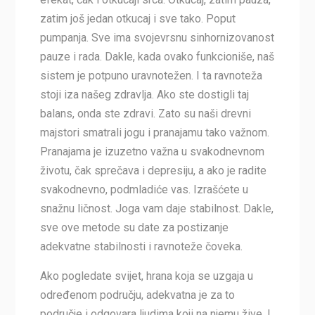
zatim još jedan otkucaj i sve tako. Poput
pumpanja. Sve ima svojevrsnu sinhornizovanost
pauze i rada. Dakle, kada ovako funkcioniše, naš
sistem je potpuno uravnotežen. I ta ravnoteža
stoji iza našeg zdravlja. Ako ste dostigli taj
balans, onda ste zdravi. Zato su naši drevni
majstori smatrali jogu i pranajamu tako važnom.
Pranajama je izuzetno važna u svakodnevnom
životu, čak sprečava i depresiju, a ako je radite
svakodnevno, podmladiće vas. Izrašćete u
snažnu ličnost. Joga vam daje stabilnost. Dakle,
sve ove metode su date za postizanje
adekvatne stabilnosti i ravnoteže čoveka.
Ako pogledate svijet, hrana koja se uzgaja u
određenom području, adekvatna je za to
područje i odgovara ljudima koji na njemu žive. I