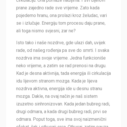
cirkulaciju. Ona pomaže nadijima. I svi dijelovi
prane zajedno rade sve vrijeme. Zato kada
pojedemo hranu, ona prolazi kroz želudac, vari
se i izlučuje. Energiju tom procesu daju prane,
ali toga nismo svjesni, zar ne?
Isto tako i naše nozdrve, gde ulazi dah, uvijek
rade, od našeg rođenja pa sve do smrti. I svaka
nozdrva ima svoje vrijeme. Jedna funkcioniše
neko vrijeme, a zatim se rad prenosi na drugu.
Kad je desna aktivnija, tada energija ili cirkulacija
idu lijevom stranom mozga. Kada je lijeva
nozdrva aktivna, energija ide u desnu stranu
mozga. Dakle, na ovaj način je naš sistem
izuzetno sinhronizovan. Kada jedan bubreg radi,
drugi odmara, a kada drugi bubreg radi, prvi se
odmara. Poput toga, sve ima svoj naizmenični
efekat, čak i otkucaji srca. Otkucaj, zatim pauza,