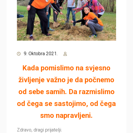
9. Oktobra 2021.
Kada pomislimo na svjesno
življenje važno je da počnemo
od sebe samih. Da razmislimo
od čega se sastojimo, od čega
smo napravljeni.
Zdravo, dragi prijatelji.