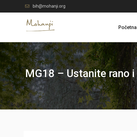
Skip
bih@mohanji.org
to
content
Početna
MG18 – Ustanite rano i 