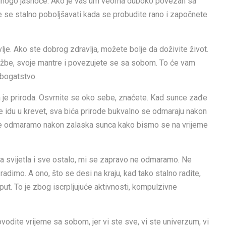
ma mnogo jasnoće. Ako je vaš um veoma duboko povezan sa
e se stalno poboljšavati kada se probudite rano i započnete
lje. Ako ste dobrog zdravlja, možete bolje da doživite život.
ježbe, svoje mantre i povezujete se sa sobom. To će vam
 bogatstvo.
a je priroda. Osvrnite se oko sebe, znaćete. Kad sunce zađe
tice idu u krevet, sva bića prirode bukvalno se odmaraju nakon
 se odmaramo nakon zalaska sunca kako bismo se na vrijeme
a svijetla i sve ostalo, mi se zapravo ne odmaramo. Ne
adimo. A ono, što se desi na kraju, kad tako stalno radite,
ut. To je zbog iscrpljujuće aktivnosti, kompulzivne
vodite vrijeme sa sobom, jer vi ste sve, vi ste univerzum, vi