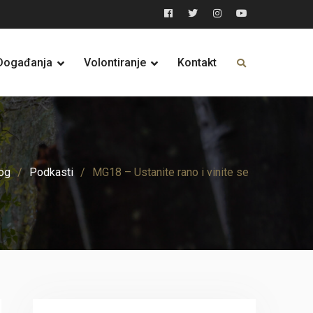
Facebook
Twitter
Instagram
YouTube
Događanja
Volontiranje
Kontakt
og
Podkasti
MG18 – Ustanite rano i vinite se