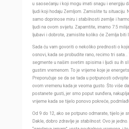
u saosećanju i koji mogu imati snagu i energiju da
ljudi koji hodaju Zemljom. Zamislite tu situaciju.
samo doprinose miru i stabilnosti zemlje i harmonij
ljudi na ovom svijetu. Zapamtite, imamo 7.5 milija
ljubavi i dobrote, zamislite koliko će Zemlja biti l
Sada ću vam govoriti o nekoliko prednosti o kojim
osnovi, kada se probudite rano, recimo tri sata… Vi
segmente u našim svetim spisima i ljudi su ih sl
gustim vremenom. To je vrijeme koje je energets
Preporučuje se da se tada u potpunosti odvojite
ovom vremenu kada je veoma gusto. Što više da
postanete gusti, jer smo poput sunđera, nakuplj
vrijeme kada se tijelo ponovo pokreće, podmlađu
Od 9 do 12, ako se potpuno odmarate, tijelo je sr
Dakle, dobro zdravlje je stabilnost. Ovo je jedno
“gandarva jamam”, vrsta neutralnog vremena, i to