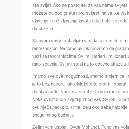
ste svijet. Ako ne postojite, za vas nema svijeta.
možete da podignete nivo svijesti na velike visin
uživanje i doživljavanje života otkad ste se rodil
da ste živi.
Sa ovom mišlju ostavljam vas da razmislite o 
ranoranilaca”. Na tome uvijek možemo da gradimo
vezi sa ranoraniocima. Svi milijarderi i milioneri, 
rano spavaju. Svijeti spisi na to odavno ukazuju. 
Imamo sve ove mogućnosti, imamo smjernice i na
je to bez napora, lako. Možete to pratiti i osjetit
društvo raste. Vaša svjetlost je ta koja može učin
Neka svijet bude svjetliji zbog vas. Svijetu je po
ovu riječ unaokolo, širite ideju oko sebe najbolje 
snagu ranog buđenja.
Želim vam uspjeh. Ovde Mohanđi. Puno vas voli