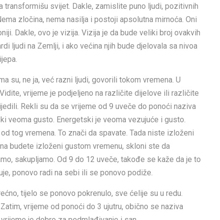
 transformišu svijet. Dakle, zamislite puno ljudi, pozitivnih
 Nema zločina, nema nasilja i postoji apsolutna mirnoća. Oni
i. Dakle, ovo je vizija. Vizija je da bude veliki broj ovakvih
rdi ljudi na Zemlji, i ako većina njih bude djelovala sa nivoa
ijepa.
a su, ne ja, već razni ljudi, govorili tokom vremena. U
dite, vrijeme je podjeljeno na različite dijelove ili različite
ijedili. Rekli su da se vrijeme od 9 uveče do ponoći naziva
ki veoma gusto. Energetski je veoma vezujuće i gusto.
 od tog vremena. To znači da spavate. Tada niste izloženi
na budete izloženi gustom vremenu, skloni ste da
amo, sakupljamo. Od 9 do 12 uveče, takođe se kaže da je to
je, ponovo radi na sebi ili se ponovo podiže.
ećno, tijelo se ponovo pokrenulo, sve ćelije su u redu.
. Zatim, vrijeme od ponoći do 3 ujutru, obično se naziva
 vrijeme je dobro za podmlađivanje i san.