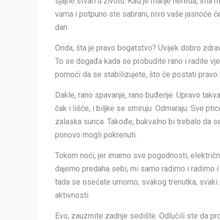
sjajne stvari u životu. Kad je manje nereda, i
vama i potpuno ste sabrani, nivo vaše jasnoće ć
dan.
Onda, šta je pravo bogatstvo? Uvijek dobro zdrav
To se događa kada se probudite rano i radite v
pomoći da se stabilizujete, što će postati pravo
Dakle, rano spavanje, rano buđenje. Upravo takv
čak i lišće, i biljke se smiruju. Odmaraju. Sve p
zalaska sunca. Takođe, bukvalno bi trebalo da
ponovo mogli pokrenuti.
Tokom noći, jer imamo sve pogodnosti, električn
dajemo predaha sebi, mi samo radimo i radimo i r
tada se osećate umorno, svakog trenutka, svaki p
aktivnosti.
Evo, zauzmite zadnje sedište. Odlučili ste da pro