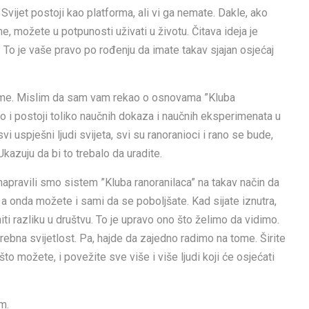
 Svijet postoji kao platforma, ali vi ga nemate. Dakle, ako
e, možete u potpunosti uživati u životu. Čitava ideja je
i. To je vaše pravo po rođenju da imate takav sjajan osjećaj
tome. Mislim da sam vam rekao o osnovama ”Kluba
 i postoji toliko naučnih dokaza i naučnih eksperimenata u
svi uspješni ljudi svijeta, svi su ranoranioci i rano se bude,
Ukazuju da bi to trebalo da uradite.
pravili smo sistem ”Kluba ranoranilaca” na takav način da
i, a onda možete i sami da se poboljšate. Kad sijate iznutra,
iti razliku u društvu. To je upravo ono što želimo da vidimo.
trebna svijetlost. Pa, hajde da zajedno radimo na tome. Širite
što možete, i povežite sve više i više ljudi koji će osjećati
m.