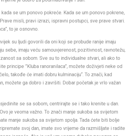
ijeme kada se um ponovo pokreće. Kada se um ponovo pokrene,
rave misli, pravi izrazi, ispravni postupci, sve prave stvari.
ca”, to je osnovno.
jek su ljudi govorili da oni koji se probude ranije imaju
u sebe, imaju veću samouvjerenost, pozitivnost, ravnotežu,
anost sa sobom. Sve su to individualne stvari, ali ako to
dite principe ”Kluba ranoranilaca”, možete doživjeti neke od
počelo, takođe će imati dobru kulminaciju“. To znači, kad
 možete ga dobro i završiti. Dobar početak je vrlo važan
jedinite se sa sobom, centrirajte se i tako krenite u dan.
. Ovo je veoma važno. To znači manje sukoba sa svijetom
ate manje sukoba sa svijetom spolja. Tada ćete biti bolje
ripremate svoj dan, imate svo vrijeme da razmišljate i radite