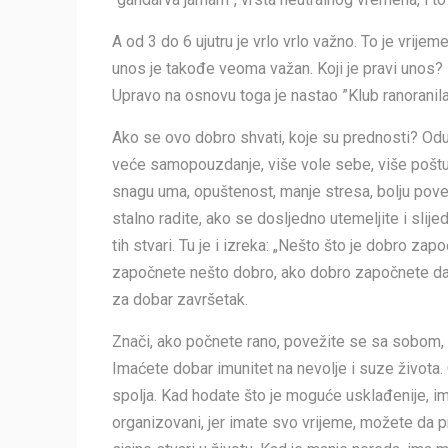
A od 3 do 6 ujutru je vrlo vrlo važno. To je vr
unos je takođe veoma važan. Koji je pravi unos? P
Upravo na osnovu toga je nastao ”Klub ranoranila
Ako se ovo dobro shvati, koje su prednosti? Oduvi
veće samopouzdanje, više vole sebe, više poštuj
snagu uma, opuštenost, manje stresa, bolju povez
stalno radite, ako se dosljedno utemeljite i slije
tih stvari. Tu je i izreka: „Nešto što je dobro za
započnete nešto dobro, ako dobro započnete dan,
za dobar završetak.
Znači, ako počnete rano, povežite se sa sobom, s
Imaćete dobar imunitet na nevolje i suze života
spolja. Kad hodate što je moguće usklađenije, im
organizovani, jer imate svo vrijeme, možete da p