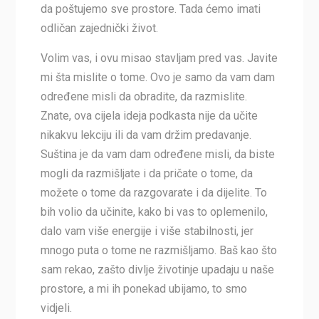
da poštujemo sve prostore. Tada ćemo imati
odličan zajednički život.
Volim vas, i ovu misao stavljam pred vas. Javite
mi šta mislite o tome. Ovo je samo da vam dam
određene misli da obradite, da razmislite.
Znate, ova cijela ideja podkasta nije da učite
nikakvu lekciju ili da vam držim predavanje.
Suština je da vam dam određene misli, da biste
mogli da razmišljate i da pričate o tome, da
možete o tome da razgovarate i da dijelite. To
bih volio da učinite, kako bi vas to oplemenilo,
dalo vam više energije i više stabilnosti, jer
mnogo puta o tome ne razmišljamo. Baš kao što
sam rekao, zašto divlje životinje upadaju u naše
prostore, a mi ih ponekad ubijamo, to smo
vidjeli.