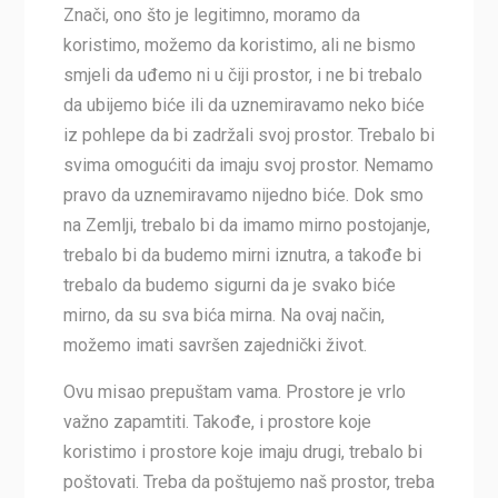
Znači, ono što je legitimno, moramo da
koristimo, možemo da koristimo, ali ne bismo
smjeli da uđemo ni u čiji prostor, i ne bi trebalo
da ubijemo biće ili da uznemiravamo neko biće
iz pohlepe da bi zadržali svoj prostor. Trebalo bi
svima omogućiti da imaju svoj prostor. Nemamo
pravo da uznemiravamo nijedno biće. Dok smo
na Zemlji, trebalo bi da imamo mirno postojanje,
trebalo bi da budemo mirni iznutra, a takođe bi
trebalo da budemo sigurni da je svako biće
mirno, da su sva bića mirna. Na ovaj način,
možemo imati savršen zajednički život.
Ovu misao prepuštam vama. Prostore je vrlo
važno zapamtiti. Takođe, i prostore koje
koristimo i prostore koje imaju drugi, trebalo bi
poštovati. Treba da poštujemo naš prostor, treba