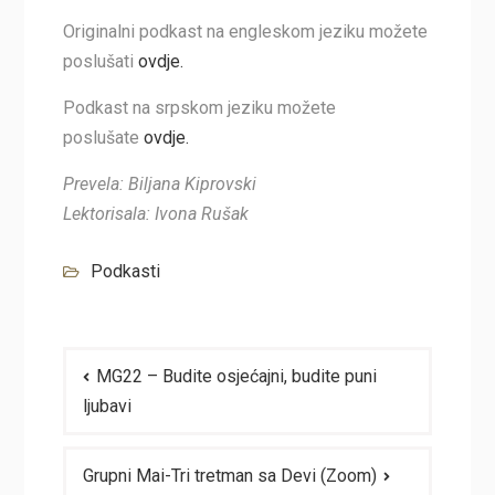
Originalni podkast na engleskom jeziku možete
poslušati
ovdje.
Podkast na srpskom jeziku možete
poslušate
ovdje.
Prevela: Biljana Kiprovski
Lektorisala: Ivona Rušak
Podkasti
Navigacija
MG22 – Budite osjećajni, budite puni
članaka
ljubavi
Grupni Mai-Tri tretman sa Devi (Zoom)