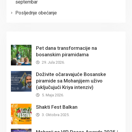
septembar
Posljednje obećanje
Pet dana transformacije na
bosanskim piramidama
29. Jula 2026.
Doživite očaravajuće Bosanske
piramide sa Mohanjijem uživo
(uključujući Kriya intenziv)
5. Maja 2026.
Shakti Fest Balkan
3. Oktobra 2025.
Mohanji na VIR Peace Awards 2025 |