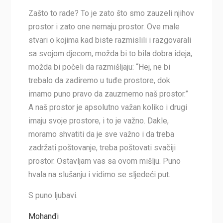
Zašto to rade? To je zato što smo zauzeli njihov
prostor i zato one nemaju prostor. Ove male
stvari o kojima kad biste razmislili i razgovarali
sa svojom djecom, možda bi to bila dobra ideja,
možda bi počeli da razmišljaju: “Hej, ne bi
trebalo da zadiremo u tuđe prostore, dok
imamo puno pravo da zauzmemo naš prostor.”
A naš prostor je apsolutno važan koliko i drugi
imaju svoje prostore, i to je važno. Dakle,
moramo shvatiti da je sve važno i da treba
zadržati poštovanje, treba poštovati svačiji
prostor. Ostavljam vas sa ovom mišlju. Puno
hvala na slušanju i vidimo se sljedeći put.
S puno ljubavi.
Mohanđi