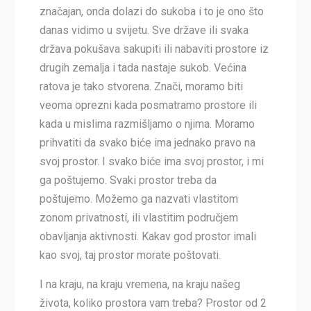
značajan, onda dolazi do sukoba i to je ono što
danas vidimo u svijetu. Sve države ili svaka
država pokušava sakupiti ili nabaviti prostore iz
drugih zemalja i tada nastaje sukob. Većina
ratova je tako stvorena. Znači, moramo biti
veoma oprezni kada posmatramo prostore ili
kada u mislima razmišljamo o njima. Moramo
prihvatiti da svako biće ima jednako pravo na
svoj prostor. I svako biće ima svoj prostor, i mi
ga poštujemo. Svaki prostor treba da
poštujemo. Možemo ga nazvati vlastitom
zonom privatnosti, ili vlastitim područjem
obavljanja aktivnosti. Kakav god prostor imali
kao svoj, taj prostor morate poštovati.
I na kraju, na kraju vremena, na kraju našeg
života, koliko prostora vam treba? Prostor od 2