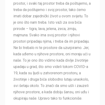
prostor, i svaki taj prostor treba da poštujemo, a
treba da poštujemo i svoj prostor, tako ćemo
imati dobar zajednički život u ovom svijetu. To
je ono što nam treba. Isto važi za sva bića
prirode – tigra, lava, jelena, zeca, zmiju,
majmuna. Svako ima svoj prostor i njihovi
prostori pripadaju njima, i treba da im pripadaju.
Ne bi trebalo ni te prostore da uzurpiramo. Jer,
kada uđemo u njihove prostore, oni moraju ući u
naše. To je ono što vidimo kada divlje životinje
upadaju u grad, što smo videli tokom COVID-a
19, kada su ljudi u zatvorenom prostoru, a
životinje i druga bića slobodno lutaju unaokolo,
svi šetaju okolo. To znači da smo ušli i zauzeli
njihove prostore, a kada dobiju šansu, oni uđu i
okupiraju naše. Upravo tako to funkcioniše.