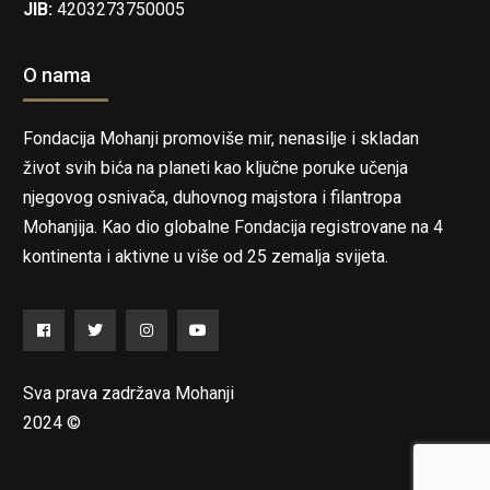
JIB:
4203273750005
O nama
Fondacija Mohanji promoviše mir, nenasilje i skladan
život svih bića na planeti kao ključne poruke učenja
njegovog osnivača, duhovnog majstora i filantropa
Mohanjija. Kao dio globalne Fondacija registrovane na 4
kontinenta i aktivne u više od 25 zemalja svijeta.
Facebook
Twitter
Instagram
YouTube
Sva prava zadržava Mohanji
2024 ©