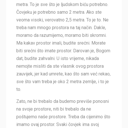
metra. To je sve što je ljudskom biću potrebno.
Čovjeku je potrebno samo 2 metra. Ako ste
veoma visoki, verovatno 2,5 metra. To je to. Ne
treba nam mnogo prostora na taj način. Dakle,
moramo da razumijemo, moramo biti skromni.
Ma kakav prostor imali, budite srećni. Morate
biti srećni što imate prostor. Darovan je, Bogom
dat, budite zahvalni. U isto vrijeme, nikada
nemojte misliti da ste vlasnik ovog prostora
zauvijek, jer kad umrete, kao što sam već rekao,
sve što vam treba je oko 2 metra zemlje, i to je
to.
Zato, ne bi trebalo da budemo previše ponosni
na svoje prostore, niti bi trebalo da ne
poštujemo naše prostore. Treba da cijenimo što
imamo ovaj prostor. Svaki čovjek ima svoj