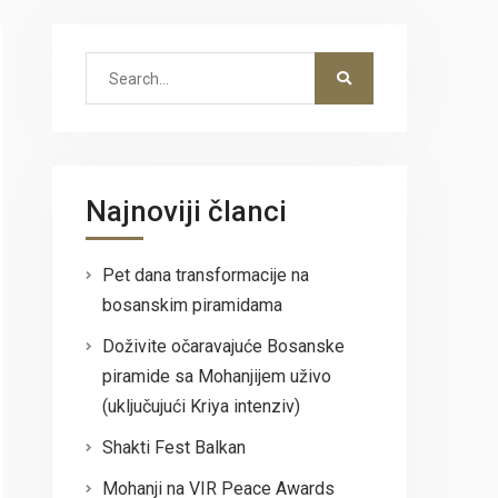
Search
for:
Najnoviji članci
Pet dana transformacije na
bosanskim piramidama
Doživite očaravajuće Bosanske
piramide sa Mohanjijem uživo
(uključujući Kriya intenziv)
Shakti Fest Balkan
Mohanji na VIR Peace Awards