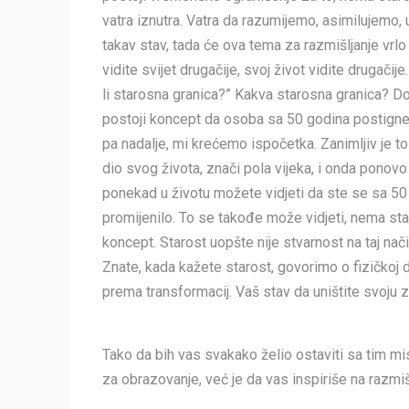
vatra iznutra. Vatra da razumijemo, asimilujemo,
takav stav, tada će ova tema za razmišljanje vrlo
vidite svijet drugačije, svoj život vidite drugačije
li starosna granica?” Kakva starosna granica? Do
postoji koncept da osoba sa 50 godina postigne s
pa nadalje, mi krećemo ispočetka. Zanimljiv je to
dio svog života, znači pola vijeka, i onda ponov
ponekad u životu možete vidjeti da ste se sa 50 
promijenilo. To se takođe može vidjeti, nema st
koncept. Starost uopšte nije stvarnost na taj nači
Znate, kada kažete starost, govorimo o fizičkoj d
prema transformacij. Vaš stav da uništite svoju z
Tako da bih vas svakako želio ostaviti sa tim mi
za obrazovanje, već je da vas inspiriše na razmiš