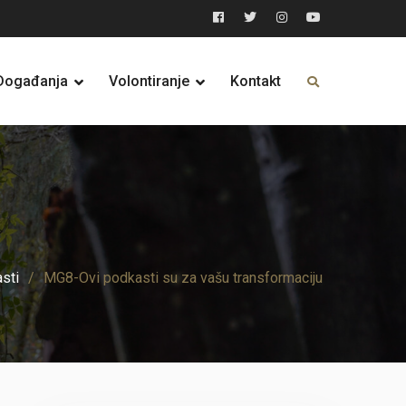
Facebook
Twitter
Instagram
YouTube
Događanja
Volontiranje
Kontakt
sti
MG8-Ovi podkasti su za vašu transformaciju