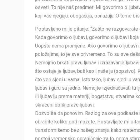
osveti. To nije naš predmet. Mi govorimo o ljuba
koji vas njeguju, obogaćuju, osnažuju. O tome bi
Postavljeno mi je pitanje: “Zašto ne razgovarate
Kada govorimo o ljubavi, govorimo o ljubavi koja j
Uopšte nema promjene. Ako govorimo o ljubavi izm
položajima, to je sve privremeno. To su sve deša
Nemojmo brkati pravu ljubav i izražavanje ljuba
što ostaje je ljubav, baš kao i naše ja (sopstvo
što već sjedi u vama. Isto tako, ljubav sjedi u va
ljubav i guru su jedno. Nemojte izjednačavati tu
ili ljubavlju prema materiji, bogatstvu, stvarima 
skraćeni oblik prave ljubavi.
Dozvolite da ponovim. Razlog za ove podkaste nij
obradite koliko god možete. Postavljajte mi pita
transformišemo bez našeg znanja, kako rastemo
postoji vremensko ograničenje za to, nema staro