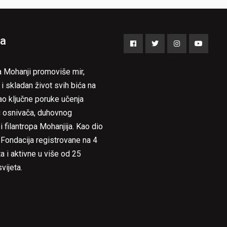
a
Facebook
Twitter
Instagram
YouTub
a Mohanji promoviše mir,
 i skladan život svih bića na
ao ključne poruke učenja
 osnivača, duhovnog
i filantropa Mohanjija. Kao dio
 Fondacija registrovane na 4
a i aktivne u više od 25
vijeta.