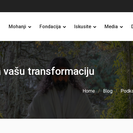
Mohanji
Fondacija
Iskusite
Media
 vašu transformaciju
Home
Blog
Podka