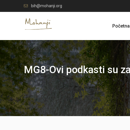
Skip
bih@mohanji.org
to
content
Početna
MG8-Ovi podkasti su za