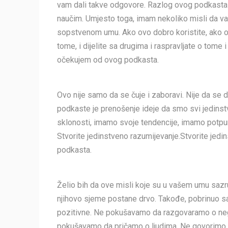
vam dali takve odgovore. Razlog ovog podkasta
naučim. Umjesto toga, imam nekoliko misli da va
sopstvenom umu. Ako ovo dobro koristite, ako ov
tome, i dijelite sa drugima i raspravljate o tome 
očekujem od ovog podkasta.
Ovo nije samo da se čuje i zaboravi. Nije da se 
podkaste je prenošenje ideje da smo svi jedins
sklonosti, imamo svoje tendencije, imamo potpun
Stvorite jedinstveno razumijevanje.Stvorite jedi
podkasta.
Želio bih da ove misli koje su u vašem umu sazru
njihovo sjeme postane drvo. Takođe, pobrinuo s
pozitivne. Ne pokušavamo da razgovaramo o ne
pokušavamo da pričamo o ljudima. Ne govorimo o k