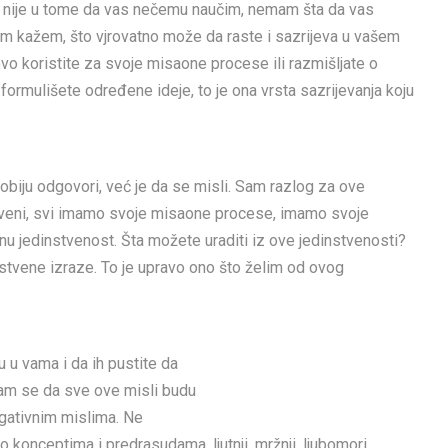
 nije u tome da vas nečemu naučim, nemam šta da vas
m kažem, što vjrovatno može da raste i sazrijeva u vašem
o koristite za svoje misaone procese ili razmišljate o
i formulišete određene ideje, to je ona vrsta sazrijevanja koju
dobiju odgovori, već je da se misli. Sam razlog za ove
tveni, svi imamo svoje misaone procese, imamo svoje
u jedinstvenost. Šta možete uraditi iz ove jedinstvenosti?
nstvene izraze. To je upravo ono što želim od ovog
 u vama i da ih pustite da
am se da sve ove misli budu
gativnim mislima. Ne
onceptima i predrasudama, ljutnji, mržnji, ljubomori,