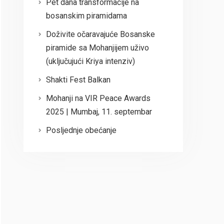
Pet dana transformacije na
bosanskim piramidama
Doživite očaravajuće Bosanske
piramide sa Mohanjijem uživo
(uključujući Kriya intenziv)
Shakti Fest Balkan
Mohanji na VIR Peace Awards
2025 | Mumbaj, 11. septembar
Posljednje obećanje