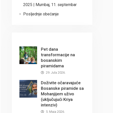
2025 | Mumbaj, 11. septembar
Posljednje obećanje
Pet dana
transformacije na
bosanskim
piramidama
29. Jula 2026.
Doživite očaravajuće
Bosanske piramide sa
Mohanjijem uživo
(uključujući Kriya
intenziv)
5. Maja 2026.