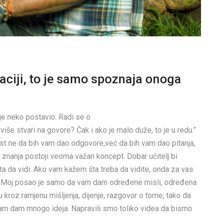
ciji, to je samo spoznaja onoga
je neko postavio. Radi se o
še stvari na govore? Čak i ako je malo duže, to je u redu.”
st ne da bih vam dao odgovore,već da bih vam dao pitanja,
u znanja postoji veoma važan koncept. Dobar učitelj bi
šta da vidi. Ako vam kažem šta treba da vidite, onda za vas
na. Moj posao je samo da vam dam određene misli, određena
u kroz ramjenu mišljenja, dijenje, razgovor o tome, tako da
vam dam mnogo ideja. Napravili smo toliko videa da bismo