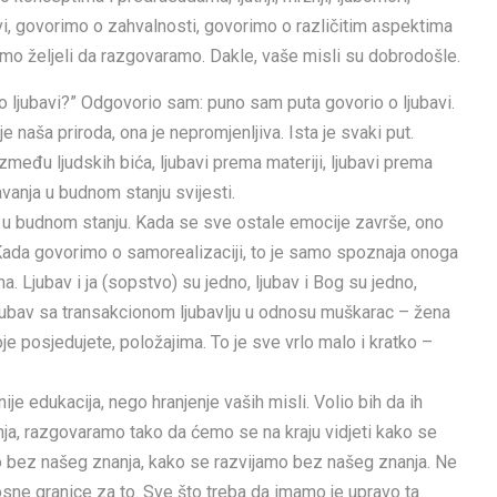
vi, govorimo o zahvalnosti, govorimo o različitim aspektima
smo željeli da razgovaramo. Dakle, vaše misli su dobrodošle.
 o ljubavi?” Odgovorio sam: puno sam puta govorio o ljubavi.
e naša priroda, ona je nepromjenljiva. Ista je svaki put.
eđu ljudskih bića, ljubavi prema materiji, ljubavi prema
vanja u budnom stanju svijesti.
vi u budnom stanju. Kada se sve ostale emocije završe, ono
). Kada govorimo o samorealizaciji, to je samo spoznaja onoga
ma. Ljubav i ja (sopstvo) su jedno, ljubav i Bog su jedno,
 ljubav sa transakcionom ljubavlju u odnosu muškarac – žena
koje posjedujete, položajima. To je sve vrlo malo i kratko –
e edukacija, nego hranjenje vaših misli. Volio bih da ih
nja, razgovaramo tako da ćemo se na kraju vidjeti kako se
 bez našeg znanja, kako se razvijamo bez našeg znanja. Ne
sne granice za to. Sve što treba da imamo je upravo ta