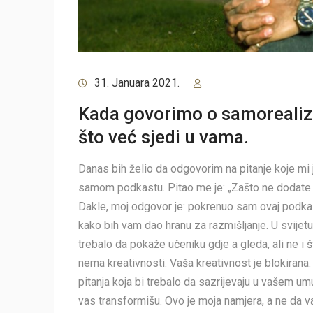
31. Januara 2021.
Kada govorimo o samorealiza
što već sjedi u vama.
Danas bih želio da odgovorim na pitanje koje mi 
samom podkastu. Pitao me je: „Zašto ne dodate vi
Dakle, moj odgovor je: pokrenuo sam ovaj podka
kako bih vam dao hranu za razmišljanje. U svijet
trebalo da pokaže učeniku gdje a gleda, ali ne i 
nema kreativnosti. Vaša kreativnost je blokira
pitanja koja bi trebalo da sazrijevaju u vašem um
vas transformišu. Ovo je moja namjera, a ne da 