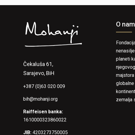
O nam
Fondacij
nenasilje
planeti k
Čekaluša 61,
njegovog
Sarajevo, BiH
majstora 
globalne
+387 (0)63 020 009
kontinent
bih@mohanji.org
zemalja s
Raiffeisen banka:
1610000323860022
JIB:
4203273750005