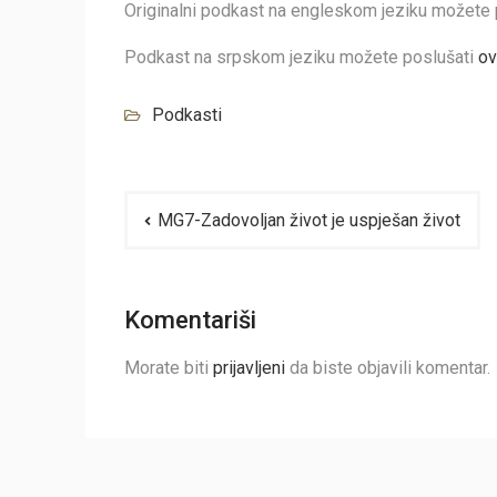
Originalni podkast na engleskom jeziku možete
Podkast na srpskom jeziku možete poslušati
ov
Podkasti
Navigacija
MG7-Zadovoljan život je uspješan život
članaka
Komentariši
Morate biti
prijavljeni
da biste objavili komentar.