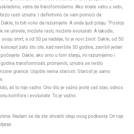
 uskladimo, vatra da transformišemo. Ako imate vatru u sebi,
 brzo rasti iznutra. I definitivno će vam pomoći da
. Dakle, to bih volio da razumijete. A onda ljudi pitaju: “Postoji
k ne umrete, možete rasti, možete evoluirati. A takođe,
voju smrt, a od 50 pa nadalje, to je novi život. Dakle, od 50
 koncept zato što ste, kad navršite 50 godina, završili jedan
o počinjete. Dakle, ako smo u tom stanju, mi razumijemo i
godina transformisali, promjenili, iznutra se nešto
arosne granice. Uopšte nema starosti. Starost je samo
n.
obi, ali to nije važno. Ono što je važno jeste vaš stav, odnos
onu komfora i evoluirate. To je važno.
slima. Nadam se da ste shvatili ideju ovog podkasta. On nije
ljanje.