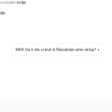
 poslušati
ovdje.
dje.
MG9-Da li ste vi krut ili fleksibilan umni sklop?