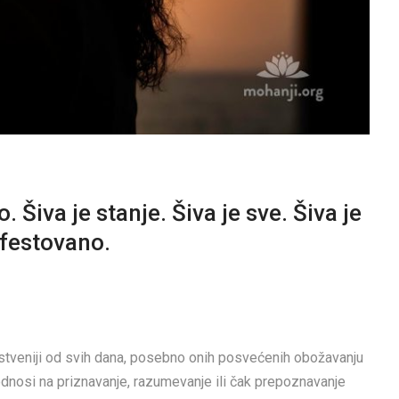
 Šiva je stanje. Šiva je sve. Šiva je
festovano.
anstveniji od svih dana, posebno onih posvećenih obožavanju
dnosi na priznavanje, razumevanje ili čak prepoznavanje