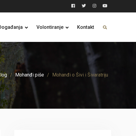
Facebook
Twitter
Instagram
YouTube
Događanja
Volontiranje
Kontakt
log
Mohanđi piše
Mohanđi o Šivi i Šivaratriju