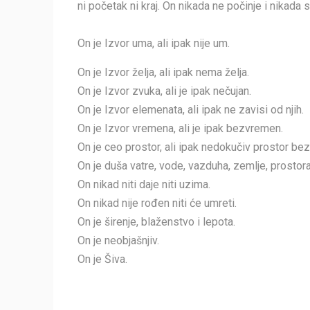
ni početak ni kraj. On nikada ne počinje i nikada 
On je Izvor uma, ali ipak nije um.
On je Izvor želja, ali ipak nema želja.
On je Izvor zvuka, ali je ipak nečujan.
On je Izvor elemenata, ali ipak ne zavisi od njih.
On je Izvor vremena, ali je ipak bezvremen.
On je ceo prostor, ali ipak nedokučiv prostor bez
On je duša vatre, vode, vazduha, zemlje, prostora,
On nikad niti daje niti uzima.
On nikad nije rođen niti će umreti.
On je širenje, blaženstvo i lepota.
On je neobjašnjiv.
On je Šiva.