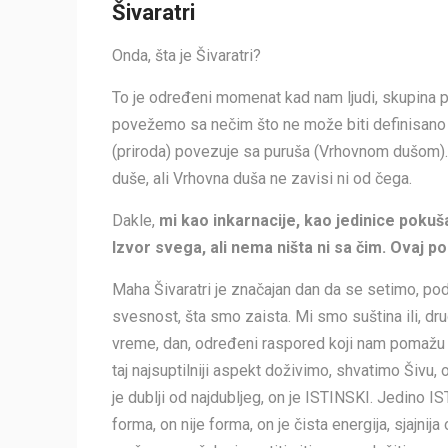
Šivaratri
Onda, šta je Šivaratri?
To je određeni momenat kad nam ljudi, skupina pl
povežemo sa nečim što ne može biti definisano ni
(priroda) povezuje sa puruša (Vrhovnom dušom). 
duše, ali Vrhovna duša ne zavisi ni od čega.
Dakle,
mi kao inkarnacije, kao jedinice pok
Izvor svega, ali nema ništa ni sa čim. Ovaj po
Maha Šivaratri je značajan dan da se setimo, po
svesnost, šta smo zaista. Mi smo suština ili, d
vreme, dan, određeni raspored koji nam pomažu
taj najsuptilniji aspekt doživimo, shvatimo Šivu, 
je dublji od najdubljeg, on je ISTINSKI. Jedino 
forma, on nije forma, on je čista energija, sjajni