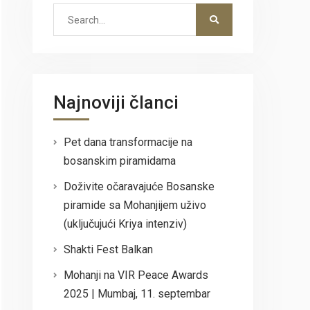
Search
for:
Najnoviji članci
Pet dana transformacije na
bosanskim piramidama
Doživite očaravajuće Bosanske
piramide sa Mohanjijem uživo
(uključujući Kriya intenziv)
Shakti Fest Balkan
Mohanji na VIR Peace Awards
2025 | Mumbaj, 11. septembar