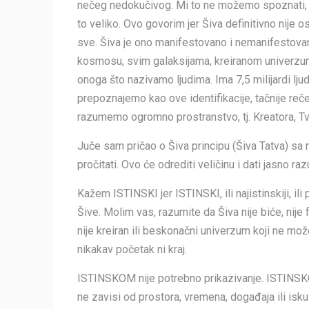
nečeg nedokučivog. Mi to ne možemo spoznati, mi
to veliko. Ovo govorim jer Šiva definitivno nije o
sve. Šiva je ono manifestovano i nemanifestova
kosmosu, svim galaksijama, kreiranom univerzum
onoga što nazivamo ljudima. Ima 7,5 milijardi lj
prepoznajemo kao ove identifikacije, tačnije reč
razumemo ogromno prostranstvo, tj. Kreatora, Tv
Juče sam pričao o Šiva principu (Šiva Tatva) sa 
pročitati. Ovo će odrediti veličinu i dati jasno r
Kažem ISTINSKI jer ISTINSKI, ili najistinskiji, ili 
Šive. Molim vas, razumite da Šiva nije biće, nije 
nije kreiran ili beskonačni univerzum koji ne mož
nikakav početak ni kraj.
ISTINSKOM nije potrebno prikazivanje. ISTINSKOM
ne zavisi od prostora, vremena, događaja ili is