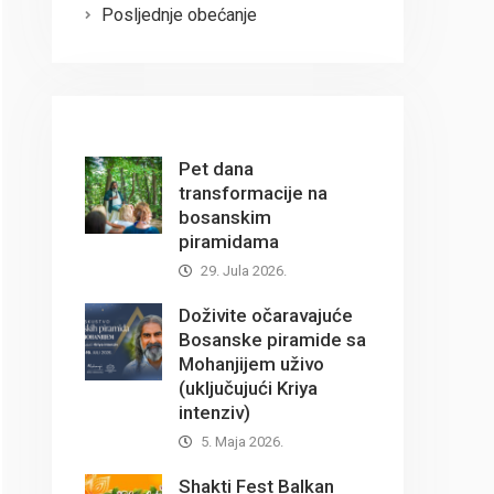
Posljednje obećanje
Pet dana
transformacije na
bosanskim
piramidama
29. Jula 2026.
Doživite očaravajuće
Bosanske piramide sa
Mohanjijem uživo
(uključujući Kriya
intenziv)
5. Maja 2026.
Shakti Fest Balkan