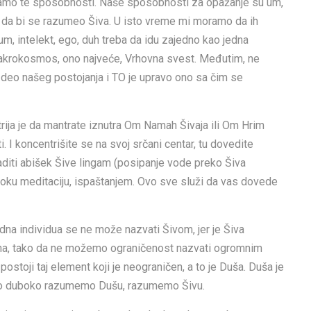
mamo te sposobnosti. Naše sposobnosti za opažanje su um,
tni da bi se razumeo Šiva. U isto vreme mi moramo da ih
, um, intelekt, ego, duh treba da idu zajedno kao jedna
makrokosmos, ono najveće, Vrhovna svest. Međutim, ne
deo našeg postojanja i TO je upravo ono sa čim se
trija je da mantrate iznutra Om Namah Šivaja ili Om Hrim
i. I koncentrišite se na svoj srčani centar, tu dovedite
 raditi abišek Šive lingam (posipanje vode preko Šiva
oku meditaciju, ispaštanjem. Ovo sve služi da vas dovede
jedna individua se ne može nazvati Šivom, jer je Šiva
ena, tako da ne možemo ograničenost nazvati ogromnim
ostoji taj element koji je neograničen, a to je Duša. Duša je
, ako duboko razumemo Dušu, razumemo Šivu.