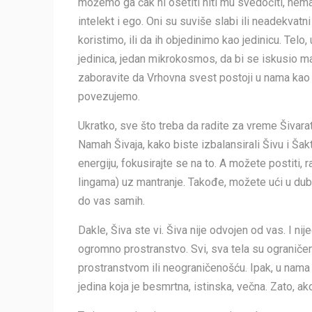
možemo ga čak ni osetiti niti mu svedočiti, ne
intelekt i ego. Oni su suviše slabi ili neadekva
koristimo, ili da ih objedinimo kao jedinicu. Telo
jedinica, jedan mikrokosmos, da bi se iskusio 
zaboravite da Vrhovna svest postoji u nama kao 
povezujemo.
Ukratko, sve što treba da radite za vreme Šivara
Namah Šivaja, kako biste izbalansirali Šivu i Šakt
energiju, fokusirajte se na to. A možete postiti,
lingama) uz mantranje. Takođe, možete ući u dub
do vas samih.
Dakle, Šiva ste vi. Šiva nije odvojen od vas. I ni
ogromno prostranstvo. Svi, sva tela su ogranič
prostranstvom ili neograničenošću. Ipak, u nama p
jedina koja je besmrtna, istinska, večna. Zato