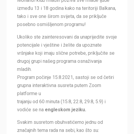
Mohanđi klub mladih poziva sve mlade ljude
između 13 i 18 godina kako na teritoriji Balkana,
tako i sve one širom svijeta, da se priključe
posebno osmišljenom programu!
Ukoliko ste zainteresovani da unaprijedite svoje
potencijale i vještine i želite da upoznate
vršnjake koji imaju slične potrebe, priključite se
drugoj grupi našeg programa osnaživanja
mladih.
Program počinje 15.8.2021, sastoji se od četiri
grupna interaktivna susreta putem Zoom
platforme u
trajanju od 60 minuta (15.8, 22.8, 29.8, 5.9) i
vodiće se na
engleskom jeziku.
Svakim susretom obuhvatićemo jednu od
značajnih tema rada na sebi, kao što su: