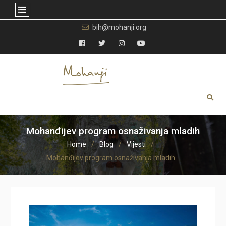
Skip
bih@mohanji.org
to
content
Facebook
Twitter
Instagram
YouTube
Mohanđijev program osnaživanja mladih
Home
Blog
Vijesti
Mohanđijev program osnaživanja mladih