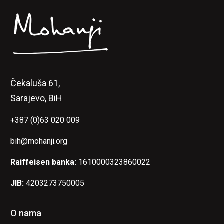
Čekaluša 61,
Sarajevo, BiH
+387 (0)63 020 009
bih@mohanji.org
Raiffeisen banka:
1610000323860022
JIB:
4203273750005
O nama