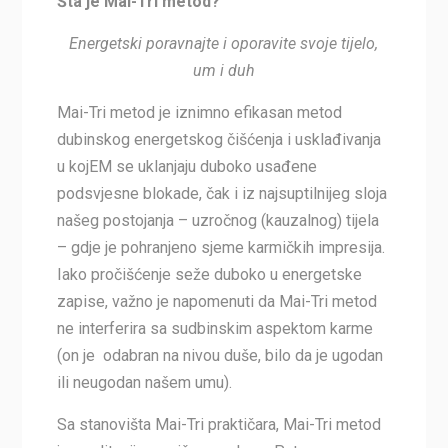
Šta je Mai-Tri metod?
Energetski poravnajte i oporavite svoje tijelo,
um i duh
Mai-Tri metod je iznimno efikasan metod
dubinskog energetskog čišćenja i usklađivanja
u kojEM se uklanjaju duboko usađene
podsvjesne blokade, čak i iz najsuptilnijeg sloja
našeg postojanja – uzročnog (kauzalnog) tijela
– gdje je pohranjeno sjeme karmičkih impresija.
Iako pročišćenje seže duboko u energetske
zapise, važno je napomenuti da Mai-Tri metod
ne interferira sa sudbinskim aspektom karme
(on je odabran na nivou duše, bilo da je ugodan
ili neugodan našem umu).
Sa stanovišta Mai-Tri praktičara, Mai-Tri metod