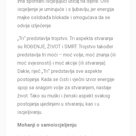
ima spontani iscjeljujući uticaj na dijete. Ovo
iscjeljenje je umirujuće i s ljubavlju, jer energija
majke oslobađa blokade i omogućava da se
odvija izlječenje.
„Tri“ predstavlja trojstvo. Tri aspekta stvaranja
su ROĐENJE, ŽIVOT i SMRT. Trojstvo također
predstavlja tri moći – moć volje, moć znanja (ili
moć svjesnosti) i moć akcije (ili stvaranja).
Dakle, riječ „Tri“ predstavlja sve aspekte
postojanja. Kada se čisti i vječni izvor energije
spoji sa snagom volje za stvaranjem, nastaje
život. Tako su muški i ženski aspekt svakog
postojanja ujedinjeni u stvaranju, kao i u
iscjeljivanju.
Mohanji o samoiscjeljenju