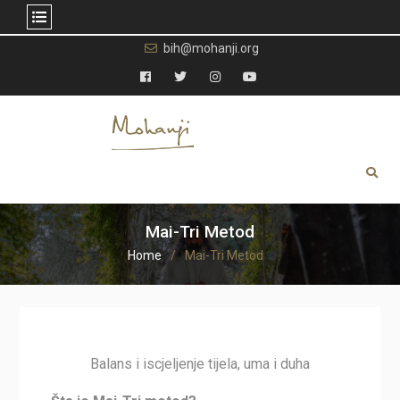
Skip
bih@mohanji.org
to
content
Facebook
Twitter
Instagram
YouTube
Mai-Tri Metod
Home
Mai-Tri Metod
Balans i iscjeljenje tijela, uma i duha