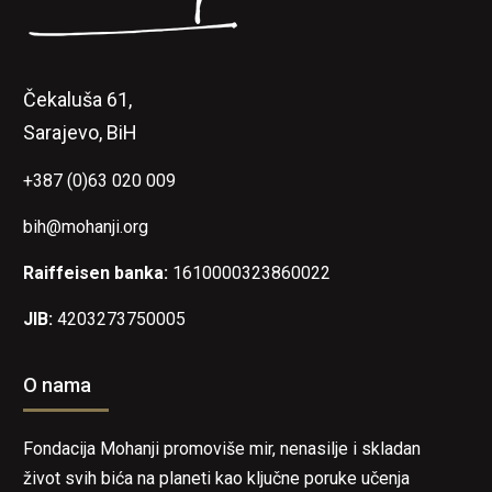
Čekaluša 61,
Sarajevo, BiH
+387 (0)63 020 009
bih@mohanji.org
Raiffeisen banka:
1610000323860022
JIB:
4203273750005
O nama
Fondacija Mohanji promoviše mir, nenasilje i skladan
život svih bića na planeti kao ključne poruke učenja