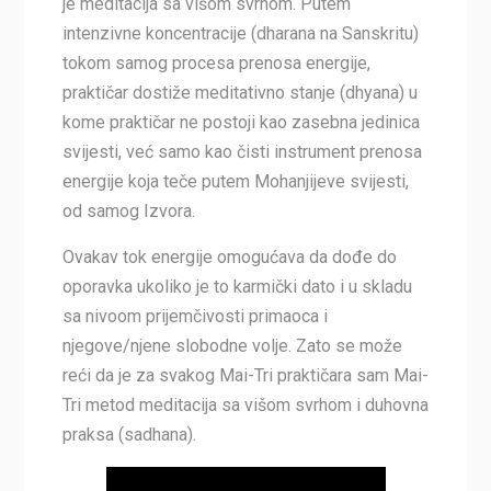
je meditacija sa višom svrhom. Putem
intenzivne koncentracije (dharana na Sanskritu)
tokom samog procesa prenosa energije,
praktičar dostiže meditativno stanje (dhyana) u
kome praktičar ne postoji kao zasebna jedinica
svijesti, već samo kao čisti instrument prenosa
energije koja teče putem Mohanjijeve svijesti,
od samog Izvora.
Ovakav tok energije omogućava da dođe do
oporavka ukoliko je to karmički dato i u skladu
sa nivoom prijemčivosti primaoca i
njegove/njene slobodne volje. Zato se može
reći da je za svakog Mai-Tri praktičara sam Mai-
Tri metod meditacija sa višom svrhom i duhovna
praksa (sadhana).