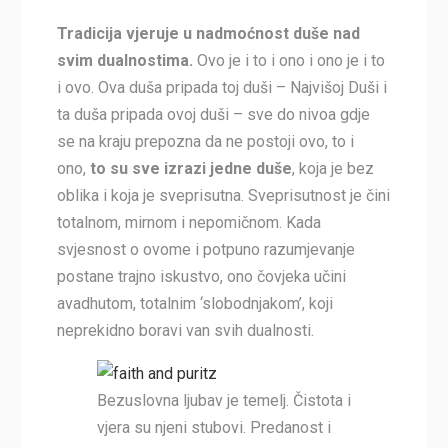
Tradicija vjeruje u nadmoćnost duše nad
svim dualnostima.
Ovo je i to i ono i ono je i to
i ovo. Ova duša pripada toj duši – Najvišoj Duši i
ta duša pripada ovoj duši – sve do nivoa gdje
se na kraju prepozna da ne postoji ovo, to i
ono,
to su sve izrazi jedne duše
, koja je bez
oblika i koja je sveprisutna. Sveprisutnost je čini
totalnom, mirnom i nepomičnom. Kada
svjesnost o ovome i potpuno razumjevanje
postane trajno iskustvo, ono čovjeka učini
avadhutom, totalnim ‘slobodnjakom’, koji
neprekidno boravi van svih dualnosti.
Bezuslovna ljubav je temelj. Čistota i
vjera su njeni stubovi. Predanost i