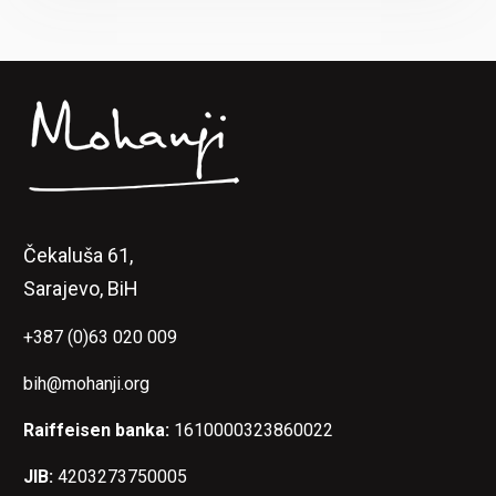
Čekaluša 61,
Sarajevo, BiH
+387 (0)63 020 009
bih@mohanji.org
Raiffeisen banka:
1610000323860022
JIB:
4203273750005