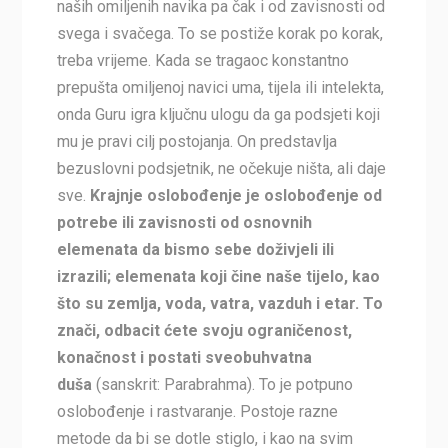
naših omiljenih navika pa čak i od zavisnosti od
svega i svačega. To se postiže korak po korak,
treba vrijeme. Kada se tragaoc konstantno
prepušta omiljenoj navici uma, tijela ili intelekta,
onda Guru igra ključnu ulogu da ga podsjeti koji
mu je pravi cilj postojanja. On predstavlja
bezuslovni podsjetnik, ne očekuje ništa, ali daje
sve.
Krajnje oslobođenje je oslobođenje od
potrebe ili zavisnosti od osnovnih
elemenata da bismo sebe doživjeli ili
izrazili; elemenata koji čine naše tijelo, kao
što su zemlja, voda, vatra, vazduh i etar. To
znači, odbacit ćete svoju ograničenost,
konačnost i postati sveobuhvatna
duša
(sanskrit: Parabrahma). To je potpuno
oslobođenje i rastvaranje. Postoje razne
metode da bi se dotle stiglo, i kao na svim