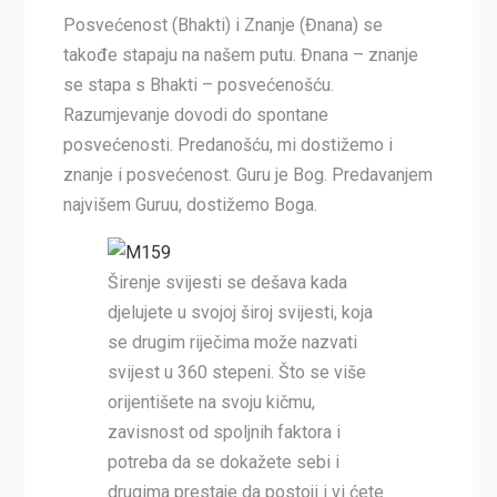
Posvećenost (Bhakti) i Znanje (Đnana) se
takođe stapaju na našem putu. Đnana – znanje
se stapa s Bhakti – posvećenošću.
Razumjevanje dovodi do spontane
posvećenosti. Predanošću, mi dostižemo i
znanje i posvećenost. Guru je Bog. Predavanjem
najvišem Guruu, dostižemo Boga.
Širenje svijesti se dešava kada
djelujete u svojoj široj svijesti, koja
se drugim riječima može nazvati
svijest u 360 stepeni. Što se više
orijentišete na svoju kičmu,
zavisnost od spoljnih faktora i
potreba da se dokažete sebi i
drugima prestaje da postoji i vi ćete