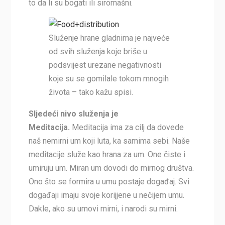
to da li su bogati ili siromašni.
Služenje hrane gladnima je najveće
od svih služenja koje briše u
podsvijest urezane negativnosti
koje su se gomilale tokom mnogih
života – tako kažu spisi.
Sljedeći nivo služenja je
Meditacija.
Meditacija ima za cilj da dovede
naš nemirni um koji luta, ka samima sebi. Naše
meditacije služe kao hrana za um. One čiste i
umiruju um. Miran um dovodi do mirnog društva.
Ono što se formira u umu postaje događaj. Svi
događaji imaju svoje korijjene u nečijem umu.
Dakle, ako su umovi mirni, i narodi su mirni.