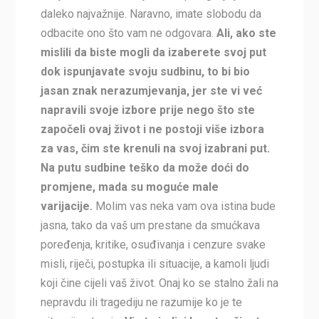
daleko najvažnije. Naravno, imate slobodu da
odbacite ono što vam ne odgovara.
Ali, ako ste
mislili da biste mogli da izaberete svoj put
dok ispunjavate svoju sudbinu, to bi bio
jasan znak nerazumjevanja, jer ste vi već
napravili svoje izbore prije nego što ste
započeli ovaj život i ne postoji više izbora
za vas, čim ste krenuli na svoj izabrani put.
Na putu sudbine teško da može doći do
promjene, mada su moguće male
varijacije.
Molim vas neka vam ova istina bude
jasna, tako da vaš um prestane da smućkava
poređenja, kritike, osuđivanja i cenzure svake
misli, riječi, postupka ili situacije, a kamoli ljudi
koji čine cijeli vaš život. Onaj ko se stalno žali na
nepravdu ili tragediju ne razumije ko je te