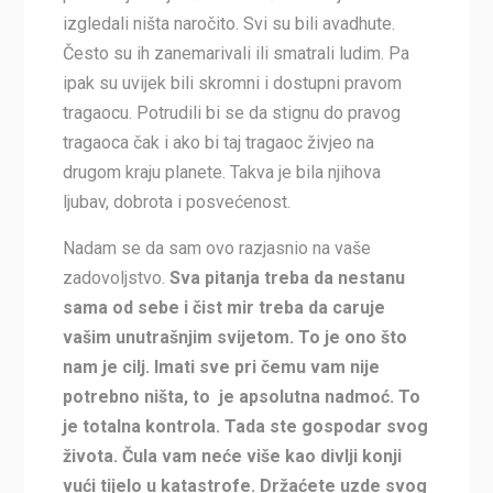
izgledali ništa naročito. Svi su bili avadhute.
Često su ih zanemarivali ili smatrali ludim. Pa
ipak su uvijek bili skromni i dostupni pravom
tragaocu. Potrudili bi se da stignu do pravog
tragaoca čak i ako bi taj tragaoc živjeo na
drugom kraju planete. Takva je bila njihova
ljubav, dobrota i posvećenost.
Nadam se da sam ovo razjasnio na vaše
zadovoljstvo.
Sva pitanja treba da nestanu
sama od sebe i čist mir treba da caruje
vašim unutrašnjim svijetom. To je ono što
nam je cilj. Imati sve pri čemu vam nije
potrebno ništa, to je apsolutna nadmoć. To
je totalna kontrola. Tada ste gospodar svog
života. Čula vam neće više kao divlji konji
vući tijelo u katastrofe. Držaćete uzde svog