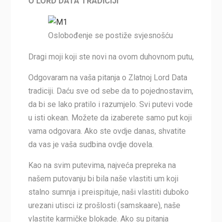
O LORD DATA TRADICIJI
Oslobođenje se postiže svjesnošću
Dragi moji koji ste novi na ovom duhovnom putu,
Odgovaram na vaša pitanja o Zlatnoj Lord Data
tradiciji. Daću sve od sebe da to pojednostavim,
da bi se lako pratilo i razumjelo. Svi putevi vode
u isti okean. Možete da izaberete samo put koji
vama odgovara. Ako ste ovdje danas, shvatite
da vas je vaša sudbina ovdje dovela.
Kao na svim putevima, najveća prepreka na
našem putovanju bi bila naše vlastiti um koji
stalno sumnja i preispituje, naši vlastiti duboko
urezani utisci iz prošlosti (samskaare), naše
vlastite karmičke blokade. Ako su pitanja