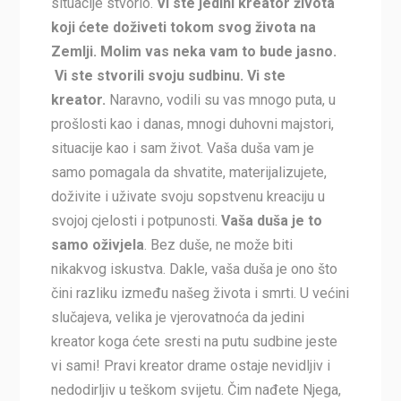
situacije stvorio.
Vi ste jedini kreator života
koji ćete doživeti tokom svog života na
Zemlji. Molim vas neka vam to bude jasno.
Vi ste stvorili svoju sudbinu. Vi ste
kreator.
Naravno, vodili su vas mnogo puta, u
prošlosti kao i danas, mnogi duhovni majstori,
situacije kao i sam život. Vaša duša vam je
samo pomagala da shvatite, materijalizujete,
doživite i uživate svoju sopstvenu kreaciju u
svojoj cjelosti i potpunosti.
Vaša duša je to
samo oživjela
. Bez duše, ne može biti
nikakvog iskustva. Dakle, vaša duša je ono što
čini razliku između našeg života i smrti. U većini
slučajeva, velika je vjerovatnoća da jedini
kreator koga ćete sresti na putu sudbine jeste
vi sami! Pravi kreator drame ostaje nevidljiv i
nedodirljiv u teškom svijetu. Čim nađete Njega,