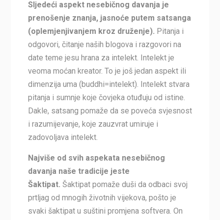
Sljedeći aspekt nesebičnog davanja je
prenošenje znanja, jasnoće putem satsanga
(oplemjenjivanjem kroz druženje).
Pitanja i
odgovori, čitanje naših blogova i razgovori na
date teme jesu hrana za intelekt. Intelekt je
veoma moćan kreator. To je još jedan aspekt ili
dimenzija uma (buddhi=intelekt). Intelekt stvara
pitanja i sumnje koje čovjeka otuđuju od istine.
Dakle, satsang pomaže da se poveća svjesnost
i razumijevanje, koje zauzvrat umiruje i
zadovoljava intelekt.
Najviše od svih aspekata nesebičnog
davanja naše tradicije jeste
Šaktipat.
Šaktipat pomaže duši da odbaci svoj
prtljag od mnogih životnih vijekova, pošto je
svaki šaktipat u suštini promjena softvera. On