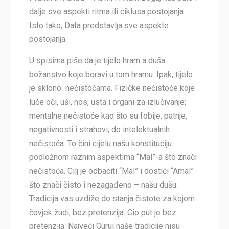
dalje sve aspekti ritma ili ciklusa postojanja.
Isto tako, Data predstavlja sve aspekte
postojanja.
U spisima piše da je tijelo hram a duša
božanstvo koje boravi u tom hramu. Ipak, tijelo
je sklono nečistoćama. Fizičke nečistoće koje
luče oči, uši, nos, usta i organi za izlučivanje;
mentalne nečistoće kao što su fobije, patnje,
negativnosti i strahovi, do intelektualnih
nečistoća. To čini cijelu našu konstituciju
podložnom raznim aspektima “Mal”-a što znači
nečistoća. Cilj je odbaciti “Mal” i dostići “Amal”
što znači čisto i nezagađeno – našu dušu.
Tradicija vas uzdiže do stanja čistote za kojom
čovjek žudi, bez pretenzija. Cio put je bez
pretenzija. Najveći Gurui naše tradicije nisu