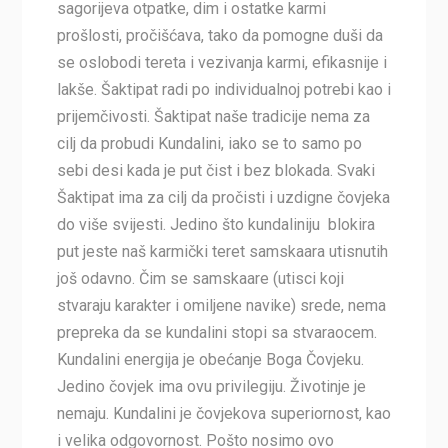
sagorijeva otpatke, dim i ostatke karmi
prošlosti, pročišćava, tako da pomogne duši da
se oslobodi tereta i vezivanja karmi, efikasnije i
lakše. Šaktipat radi po individualnoj potrebi kao i
prijemčivosti. Šaktipat naše tradicije nema za
cilj da probudi Kundalini, iako se to samo po
sebi desi kada je put čist i bez blokada. Svaki
Šaktipat ima za cilj da pročisti i uzdigne čovjeka
do više svijesti. Jedino što kundaliniju blokira
put jeste naš karmički teret samskaara utisnutih
još odavno. Čim se samskaare (utisci koji
stvaraju karakter i omiljene navike) srede, nema
prepreka da se kundalini stopi sa stvaraocem.
Kundalini energija je obećanje Boga Čovjeku.
Jedino čovjek ima ovu privilegiju. Životinje je
nemaju. Kundalini je čovjekova superiornost, kao
i velika odgovornost. Pošto nosimo ovo