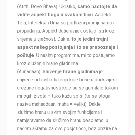
(Atithi Devo Bhava). Ukratko,
samo nastojte da
vidite aspekt boga u svakom biću
. Aspekti
Tela, Intelekta i Uma su podložni promjenama i
propadanju. Aspekt duše uvijek ostaje isti kroz
vrijeme u vječnost. Dakle,
to je jedini trajni
aspekt našeg postojanja i to se prepoznaje i
poštuje
. U našim programima, mi to poštujemo
kroz služenje hrane gladnima
(Annadaan).
Služenje hrane gladnima
je
najveće od svih služenja koje briše u podsvijest
urezane negativnosti koje su se gomilale tokom
mnogih života – tako kažu spisi (te se stoga
naziva mahaadaan, maha = veliki). Dakle,
služimo hranu u svim svojim funkcijama i
namjeravamo da služimo hranu besplatno, u
našem ašramu za sve posjetioce, bez obzira na