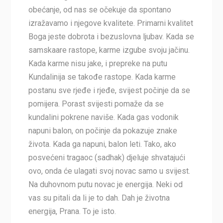
obećanje, od nas se očekuje da spontano
izražavamo i njegove kvalitete. Primarni kvalitet
Boga jeste dobrota i bezuslovna ljubav. Kada se
samskaare rastope, karme izgube svoju jačinu.
Kada karme nisu jake, i prepreke na putu
Kundalinija se takođe rastope. Kada karme
postanu sve rjeđe i rjeđe, svijest počinje da se
pomijera. Porast svijesti pomaže da se
kundalini pokrene naviše. Kada gas vodonik
napuni balon, on počinje da pokazuje znake
života. Kada ga napuni, balon leti. Tako, ako
posvećeni tragaoc (sadhak) djeluje shvatajući
ovo, onda će ulagati svoj novac samo u svijest.
Na duhovnom putu novac je energija. Neki od
vas su pitali da li je to dah. Dah je životna
energija, Prana. To je isto.