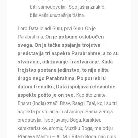
biti samodovoljni. Spoljašnji znak bi
bila vaša unutrašnja tišina.
Lord Data je adi Guru, prvi Guru. On je
Parabrahma.
On je potpuno oslobođen
svega. On je tačka spajanja trojstva –
predstavlja tri aspekta Parabrahme, a to su
stvaranje, održavanje i rastvaranje. Kada
trojstvo postane jedinstvo, to nije ništa
drugo nego Parabrahma. Po potrebi u
datom trenutku, Data ispoljava relevantne
aspekte pošto je on sve.
Kao što znate,
Bharat (India) znači Bhav, Raag i Taal, koji su tri
aspekta postojanja ili stvaranja. Sama zemlja
predstavlja: Ispoljavanja Boga, karakter,
karakteristike, aromu; Muziku Boga, melodiju,
Pranava Mantru – AUM, i Ritam Boga, naš puls i