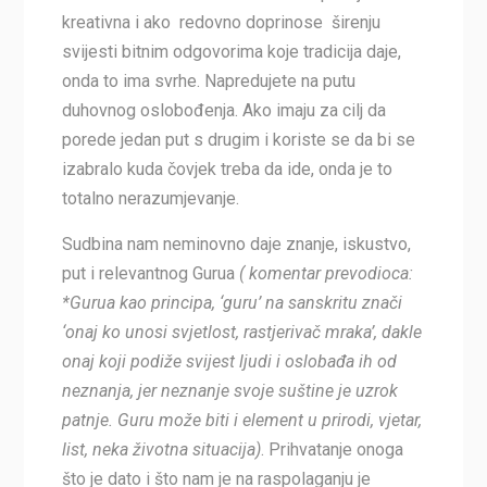
kreativna i ako redovno doprinose širenju
svijesti bitnim odgovorima koje tradicija daje,
onda to ima svrhe. Napredujete na putu
duhovnog oslobođenja. Ako imaju za cilj da
porede jedan put s drugim i koriste se da bi se
izabralo kuda čovjek treba da ide, onda je to
totalno nerazumjevanje.
Sudbina nam neminovno daje znanje, iskustvo,
put i relevantnog Gurua
( komentar prevodioca:
*Gurua kao principa, ‘guru’ na sanskritu znači
‘onaj ko unosi svjetlost, rastjerivač mraka’, dakle
onaj koji podiže svijest ljudi i oslobađa ih od
neznanja, jer neznanje svoje suštine je uzrok
patnje. Guru može biti i element u prirodi, vjetar,
list, neka životna situacija)
. Prihvatanje onoga
što je dato i što nam je na raspolaganju je