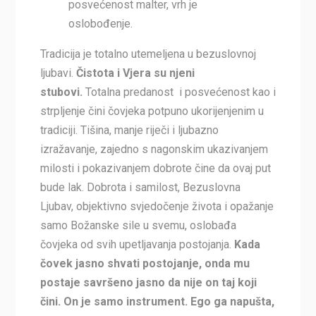
posvećenost malter, vrh je
oslobođenje.
Tradicija je totalno utemeljena u bezuslovnoj
ljubavi.
Čistota i Vjera su njeni
stubovi.
Totalna predanost i posvećenost kao i
strpljenje čini čovjeka potpuno ukorijenjenim u
tradiciji. Tišina, manje riječi i ljubazno
izražavanje, zajedno s nagonskim ukazivanjem
milosti i pokazivanjem dobrote čine da ovaj put
bude lak. Dobrota i samilost, Bezuslovna
Ljubav, objektivno svjedočenje života i opažanje
samo Božanske sile u svemu, oslobađa
čovjeka od svih upetljavanja postojanja.
Kada
čovek jasno shvati postojanje, onda mu
postaje savršeno jasno da nije on taj koji
čini. On je samo instrument. Ego ga napušta,