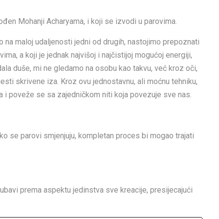
ođen Mohanji Acharyama, i koji se izvodi u parovima.
mo na maloj udaljenosti jedni od drugih, nastojimo prepoznati
a, a koji je jednak najvišoj i najčistijoj mogućoj energiji,
ala duše, mi ne gledamo na osobu kao takvu, već kroz oči,
sti skrivene iza. Kroz ovu jednostavnu, ali moćnu tehniku,
čja i poveže se sa zajedničkom niti koja povezuje sve nas.
o se parovi smjenjuju, kompletan proces bi mogao trajati
.
jubavi prema aspektu jedinstva sve kreacije, presijecajući