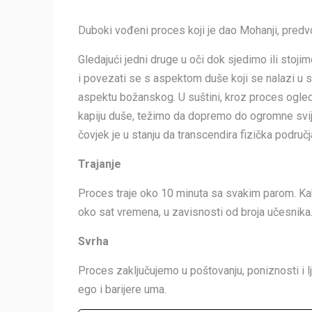
Duboki vođeni proces koji je dao Mohanji, predv
Gledajući jedni druge u oči dok sjedimo ili stoji
i povezati se s aspektom duše koji se nalazi u svim
aspektu božanskog. U suštini, kroz proces ogled
kapiju duše, težimo da dopremo do ogromne svije
čovjek je u stanju da transcendira fizička podru
Trajanje
Proces traje oko 10 minuta sa svakim parom. Kak
oko sat vremena, u zavisnosti od broja učesnika
Svrha
Proces zaključujemo u poštovanju, poniznosti i l
ego i barijere uma.