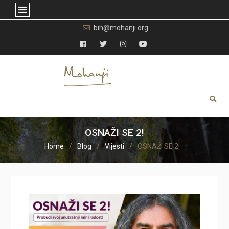
Skip
bih@mohanji.org
to
content
Facebook
Twitter
Instagram
YouTube
OSNAŽI SE 2!
Home
Blog
Vijesti
OSNAŽI SE 2!