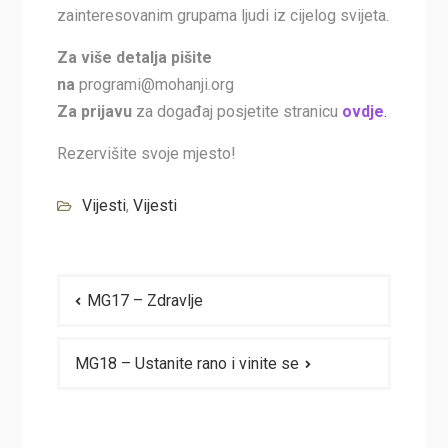
zainteresovanim grupama ljudi iz cijelog svijeta.
Za više detalja pišite
na
programi@mohanji.org
Za prijavu
za događaj posjetite stranicu
ovdje
.
Rezervišite svoje mjesto!
Vijesti
,
Vijesti
Navigacija
MG17 – Zdravlje
članaka
MG18 – Ustanite rano i vinite se