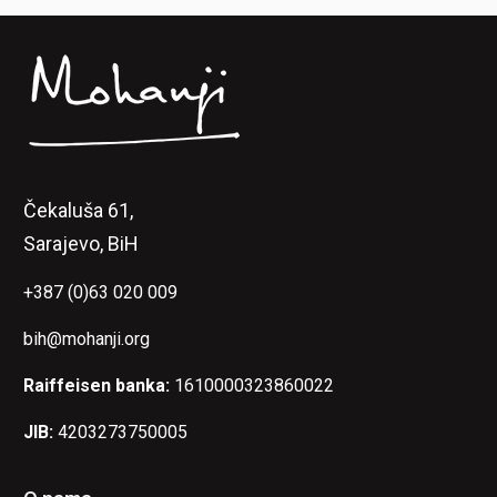
Čekaluša 61,
Sarajevo, BiH
+387 (0)63 020 009
bih@mohanji.org
Raiffeisen banka:
1610000323860022
JIB:
4203273750005