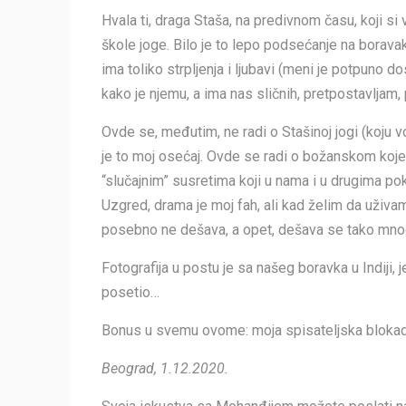
Hvala ti, draga Staša, na predivnom času, koji si 
škole joge. Bilo je to lepo podsećanje na boravak
ima toliko strpljenja i ljubavi (meni je potpuno 
kako je njemu, a ima nas sličnih, pretpostavljam, 
Ovde se, međutim, ne radi o Stašinoj jogi (koju v
je to moj osećaj. Ovde se radi o božanskom koje 
“slučajnim” susretima koji u nama i u drugima pok
Uzgred, drama je moj fah, ali kad želim da uživa
posebno ne dešava, a opet, dešava se tako mno
Fotografija u postu je sa našeg boravka u Indij
posetio…
Bonus u svemu ovome: moja spisateljska blokada j
Beograd, 1.12.2020.