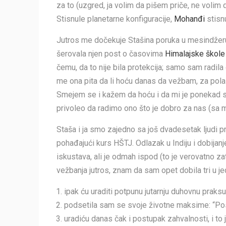
za to (uzgred, ja volim da pišem priče, ne volim 
Stisnule planetarne konfiguracije,
Mohanđi
stisn
Jutros me dočekuje Stašina poruka u mesindžeru
šerovala njen post o časovima
Himalajske škole 
čemu, da to nije bila protekcija; samo sam radil
me ona pita da li hoću danas da vežbam, za pola
Smejem se i kažem da hoću i da mi je ponekad st
privoleo da radimo ono što je dobro za nas (sa mn
Staša i ja smo zajedno sa još dvadesetak ljudi 
pohađajući kurs HŠTJ. Odlazak u Indiju i dobijanje
iskustava, ali je odmah ispod (to je verovatno za
vežbanja jutros, znam da sam opet dobila tri u je
ipak ću uraditi potpunu jutarnju duhovnu praksu
podsetila sam se svoje životne maksime: “Posl
uradiću danas čak i postupak zahvalnosti, i to 