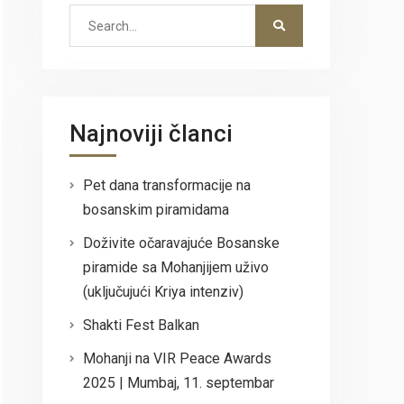
Search
for:
Najnoviji članci
Pet dana transformacije na
bosanskim piramidama
Doživite očaravajuće Bosanske
piramide sa Mohanjijem uživo
(uključujući Kriya intenziv)
Shakti Fest Balkan
Mohanji na VIR Peace Awards
2025 | Mumbaj, 11. septembar