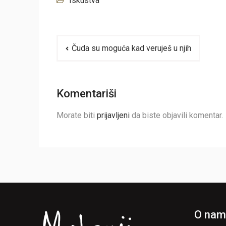
Iskustva
Navigacija
Čuda su moguća kad veruješ u njih
članaka
Komentariši
Morate biti
prijavljeni
da biste objavili komentar.
O nam