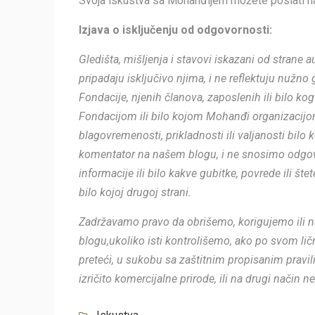
Svoja iskustva sa Mohanđijem možete poslati n
Izjava o isklju
čenju od
odgovornosti:
Gledišta, mišljenja i stavovi iskazani od strane
pripadaju isključivo njima, i ne reflektuju nužno
Fondacije, njenih članova, zaposlenih ili bilo ko
Fondacijom ili bilo kojom Mohanđi organizacijom
blagovremenosti, prikladnosti ili valjanosti bilo k
komentator na našem blogu, i ne snosimo odgovo
informacije ili bilo kakve gubitke, povrede ili š
bilo kojoj drugoj strani.
Zadržavamo pravo da obrišemo, korigujemo ili na
blogu,ukoliko isti kontrolišemo, ako po svom lič
preteći, u sukobu sa zaštitnim propisanim pravi
izričito komercijalne prirode, ili na drugi način nep