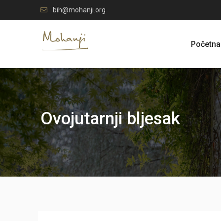
Skip
bih@mohanji.org
to
content
Početna
Ovojutarnji bljesak