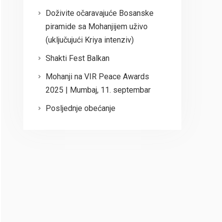
Doživite očaravajuće Bosanske
piramide sa Mohanjijem uživo
(uključujući Kriya intenziv)
Shakti Fest Balkan
Mohanji na VIR Peace Awards
2025 | Mumbaj, 11. septembar
Posljednje obećanje