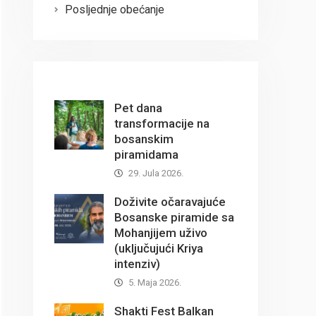
Posljednje obećanje
Pet dana
transformacije na
bosanskim
piramidama
29. Jula 2026.
Doživite očaravajuće
Bosanske piramide sa
Mohanjijem uživo
(uključujući Kriya
intenziv)
5. Maja 2026.
Shakti Fest Balkan