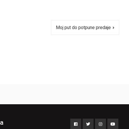
Moj put do potpune predaje
a