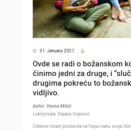
31. Januara 2021.
Ovde se radi o božanskom ko
činimo jedni za druge, i “slu
drugima pokreću to božansko
vidljivo.
Autor: Vesna Mišić
Lektorisala: Dejana Vojnović
Odavno nisam postavila na Fejsu neku svoju lič