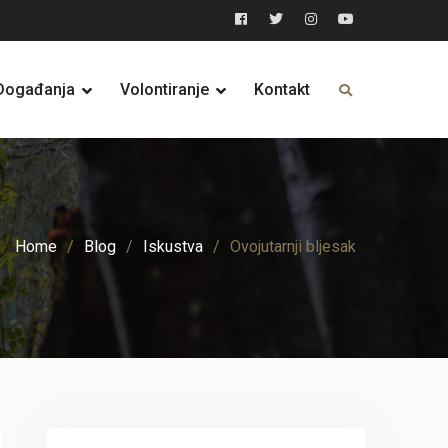
Facebook
Twitter
Instagram
YouTube
Događanja
Volontiranje
Kontakt
Home
Blog
Iskustva
Ovojutarnji bljesak