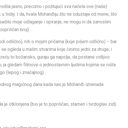
vodila jasno, precizno i poštujući sva načela ove (naše)
 u Indiji. I da, hvala Mohanđiju što ne odustaje od mene, što
dosadilo moje odlaganje i opiranje, ne mogu ni da zamislim
popriličan broj)…
odi odlično), niti o mojim pričama (koje pišem odlično) – bar
se ogleda u malim stvarima koje činimo jedni za druge, i
reću to božansko, guraju ga napolje, da postane vidljivo.
m, ja gledam filmove o jednostavnim ljudima kojima se ništa
go (lepog i značajnog)…
i, jednog magičnog dana kada nas je Mohanđi iznenada
e otklonjena (bio je to popriličan, stamen i tvrdoglav zid).