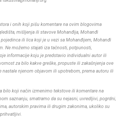
a iskustva@mohanji.org
 autora i onih koji pišu komentare na ovim blogovima
 gledišta, mišljenja ili stavove Mohanđija, Mohanđi
g pojedinca ili lica koji je u vezi sa Mohanđijem, Mohanđi
. Ne možemo stajati iza tačnosti, potpunosti,
oje informacije koju je predstavio individualni autor ili
rnost za bilo kakve greške, propuste ili zakašnjenja ove
tete nastale njenom objavom ili upotrebom, prema autoru ili
 bilo koji način izmenimo tekstove ili komentare na
nom saznanju, smatramo da su nejasni, uvredljivi, pogrdni,
lima, autorskim pravima ili drugim zakonima, ukoliko su
rihvatljivi.