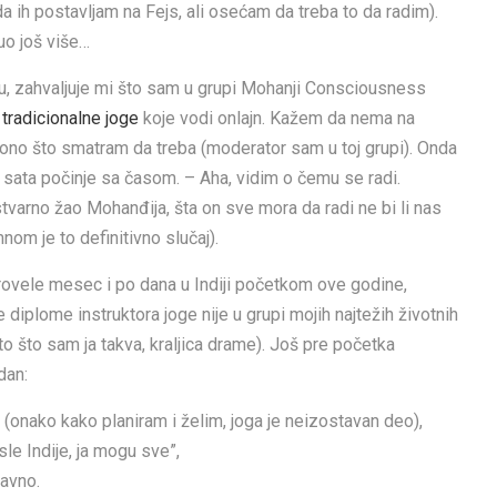
da ih postavljam na Fejs, ali osećam da treba to da radim).
uo još više…
, zahvaljuje mi što sam u grupi Mohanji Consciousness
tradicionalne joge
koje vodi onlajn. Kažem da nema na
a ono što smatram da treba (moderator sam u toj grupi). Onda
 sata počinje sa časom. – Aha, vidim o čemu se radi.
varno žao Mohanđija, šta on sve mora da radi ne bi li nas
om je to definitivno slučaj).
provele mesec i po dana u Indiji početkom ove godine,
 diplome instruktora joge nije u grupi mojih najtežih životnih
to što sam ja takva, kraljica drame). Još pre početka
dan:
 (onako kako planiram i želim, joga je neizostavan deo),
e Indije, ja mogu sve”,
javno.