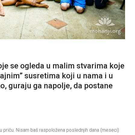
je se ogleda u malim stvarima koje
čajnim” susretima koji u nama i u
, guraju ga napolje, da postane
nu priču. Nisam baš raspoložena poslednjih dana (meseci)