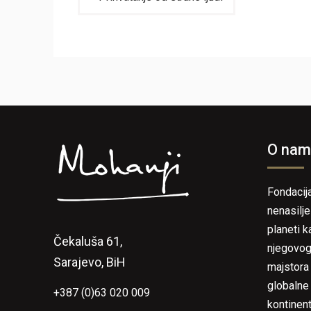
članaka
O nam
Fondacij
nenasilje
planeti k
Čekaluša 61,
njegovog
Sarajevo, BiH
majstora 
globalne
+387 (0)63 020 009
kontinent