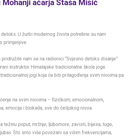
i Mohanji ačarja Staša Mišić
ban detoks. U žurbi modernog života potrebne su nam
o primjenjive.
 pridružite nam se na radionici “Svjesno detoks disanje”
cirani instruktor Himalajske tradicionalne škole joge.
adicionalnoj jogi koja će biti prilagođenja svim nivoima pa
ćenje na svim nivoima – fizičkom, emocionalnom,
, emocija i blokada, sve do ćelijskog nivoa.
ežinu poput, mržnje, ljubomore, zavisti, bijesa, tuge,
je ljubav. Što smo više povezani sa višim frekvencijama,