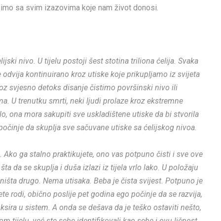
 nosimo sa svim izazovima koje nam život donosi.
ski nivo. U tijelu postoji šest stotina triliona ćelija. Svaka
e odvija kontinuirano kroz utiske koje prikupljamo iz svijeta
z svjesno detoks disanje čistimo površinski nivo ili
ma. U trenutku smrti, neki ljudi prolaze kroz ekstremne
o, ona mora sakupiti sve uskladištene utiske da bi stvorila
očinje da skuplja sve sačuvane utiske sa ćelijskog nivoa.
 Ako ga stalno praktikujete, ono vas potpuno čisti i sve ove
ta da se skuplja i duša izlazi iz tijela vrlo lako. U položaju
, ništa drugo. Nema utisaka. Beba je čista svijest. Potpuno je
e rodi, obično poslije pet godina ego počinje da se razvija,
fiksira u sistem. A onda se dešava da je teško ostaviti nešto,
om tijelu, već ste sebe identifikovali kao sebe i ovu ličnost.