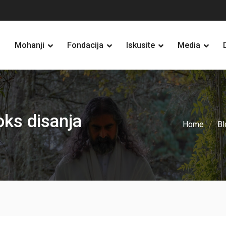
Mohanji
Fondacija
Iskusite
Media
oks disanja
Home
Bl