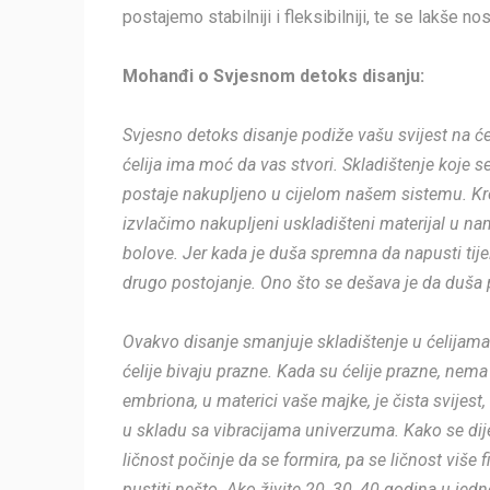
postajemo stabilniji i fleksibilniji, te se lakše
Mohanđi o Svjesnom detoks disanju:
Svjesno detoks disanje podiže vašu svijest na ćelij
ćelija ima moć da vas stvori. Skladištenje koje s
postaje nakupljeno u cijelom našem sistemu. Kro
izvlačimo nakupljeni uskladišteni materijal u na
bolove. Jer kada je duša spremna da napusti tijel
drugo postojanje. Ono što se dešava je da duša p
Ovakvo disanje smanjuje skladištenje u ćelijama.
ćelije bivaju prazne. Kada su ćelije prazne, nema š
embriona, u materici vaše majke, je čista svijest
u skladu sa vibracijama univerzuma. Kako se dijet
ličnost počinje da se formira, pa se ličnost više 
pustiti nešto. Ako živite 20, 30, 40 godina u jedn