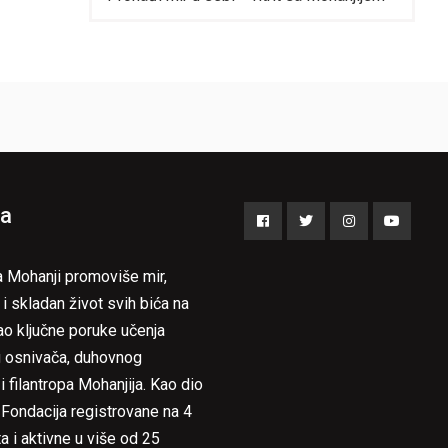
a
Facebook
Twitter
Instagram
YouTub
a Mohanji promoviše mir,
 i skladan život svih bića na
ao ključne poruke učenja
 osnivača, duhovnog
i filantropa Mohanjija. Kao dio
 Fondacija registrovane na 4
a i aktivne u više od 25