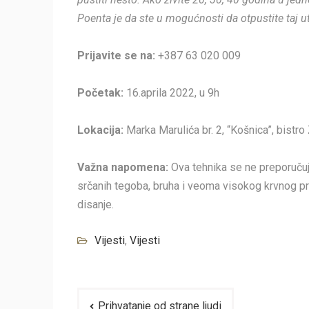
Poenta je da ste u mogućnosti da otpustite taj ut
Prijavite se na:
+387 63 020 009
Početak:
16.aprila 2022, u 9h
Lokacija:
Marka Marulića br. 2, “Košnica”, bistro
Važna napomena:
Ova tehnika se ne preporučuj
srčanih tegoba, bruha i veoma visokog krvnog p
disanje.
Vijesti
,
Vijesti
Navigacija
Prihvatanje od strane ljudi