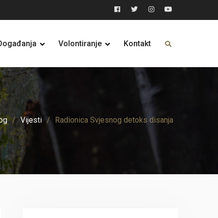
Facebook
Twitter
Instagram
YouTube
Događanja
Volontiranje
Kontakt
og
Vijesti
Radionica Svjesnog detoks disanja