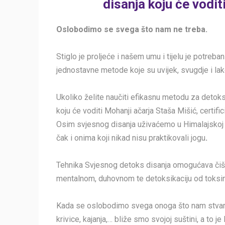
disanja koju će vodit
Oslobodimo se svega što nam ne treba.
Stiglo je proljeće i našem umu i tijelu je potre
jednostavne metode koje su uvijek, svugdje i lak
Ukoliko želite naučiti efikasnu metodu za detoks
koju će voditi Mohanji ačarja Staša Mišić, certifi
Osim svjesnog disanja uživaćemo u Himalajskoj tr
čak i onima koji nikad nisu praktikovali jogu
.
Tehnika Svjesnog detoks disanja omogućava čiš
mentalnom, duhovnom te detoksikaciju od toksina
Kada se oslobodimo svega onoga što nam stvara t
krivice, kajanja,… bliže smo svojoj suštini, a to 