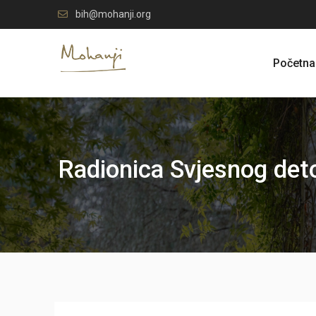
Skip
bih@mohanji.org
to
content
Početna
Radionica Svjesnog det