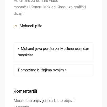
Holcmanu za odličnu video
montažu i Konoru Maklod Kinanu za grafički
dizajn.
Mohanđi piše
Navigacija
Mohanđijeva poruka za Međunarodni dan
članaka
sanskrita
Pomozimo bližnjima svojim
Komentariši
Morate biti
prijavljeni
da biste objavili