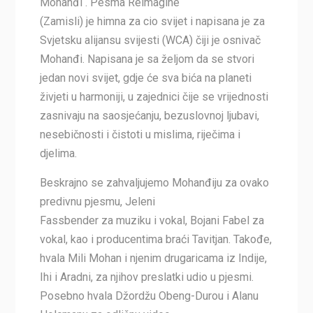
Mohanđi . Pesma Reimagine
(Zamisli) je himna za cio svijet i napisana je za
Svjetsku alijansu svijesti (WCA) čiji je osnivač
Mohanđi. Napisana je sa željom da se stvori
jedan novi svijet, gdje će sva bića na planeti
živjeti u harmoniji, u zajednici čije se vrijednosti
zasnivaju na saosjećanju, bezuslovnoj ljubavi,
nesebičnosti i čistoti u mislima, riječima i
djelima.
Beskrajno se zahvaljujemo Mohanđiju za ovako
predivnu pjesmu, Jeleni
Fassbender za muziku i vokal, Bojani Fabel za
vokal, kao i producentima braći Tavitjan. Takođe,
hvala Mili Mohan i njenim drugaricama iz Indije,
Ihi i Aradni, za njihov preslatki udio u pjesmi.
Posebno hvala Džordžu Obeng-Durou i Alanu