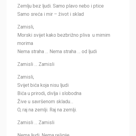
Zemlju bez ljudi. Samo plavo nebo i ptice
Samo sreća i mir – život i sklad
Zamisli,
Morski svijet kako bezbrižno pliva u mirnim
morima
Nema straha … Nema straha … od ljudi
Zamisli … Zamisli
Zamisli,
Svijet bića koja nisu ljudi
Bića u prirodi, divlja i slobodna
Žive u savršenom skladu…
O, raj na zemlji. Raj na zemlji.
Zamisli … Zamisli
Nema ljudi. Nema religije