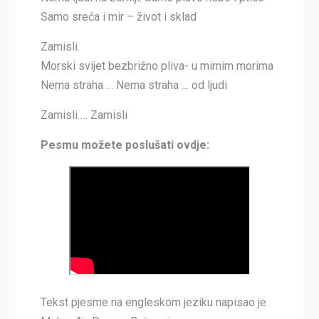
Samo sreća i mir – život i sklad
Zamisli.
Morski svijet bezbrižno pliva- u mirnim morima
Nema straha … Nema straha … od ljudi
Zamisli … Zamisli
Pesmu možete poslušati ovdje:
Tekst pjesme na engleskom jeziku napisao je