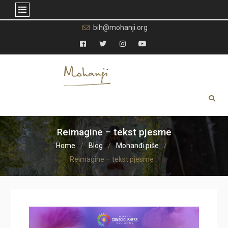
Skip
bih@mohanji.org
to
content
Facebook
Twitter
Instagram
YouTube
Reimagine – tekst pjesme
Home
Blog
Mohanđi piše
Reimagine – tekst pjesme