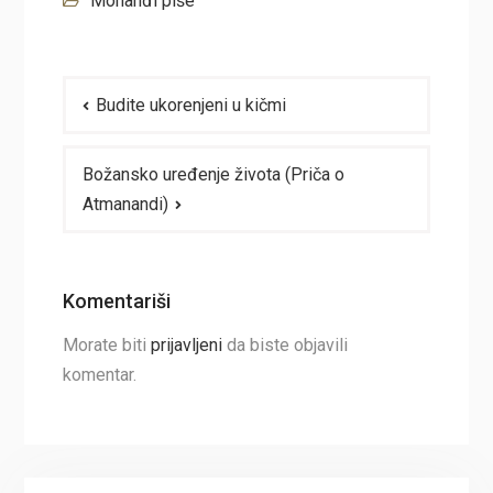
Mohanđi piše
Navigacija
Budite ukorenjeni u kičmi
članaka
Božansko uređenje života (Priča o
Atmanandi)
Komentariši
Morate biti
prijavljeni
da biste objavili
komentar.