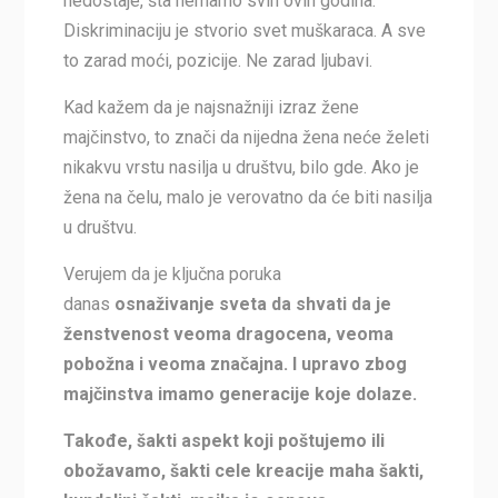
nedostaje, šta nemamo svih ovih godina.
Diskriminaciju je stvorio svet muškaraca. A sve
to zarad moći, pozicije. Ne zarad ljubavi.
Kad kažem da je najsnažniji izraz žene
majčinstvo, to znači da nijedna žena neće želeti
nikakvu vrstu nasilja u društvu, bilo gde. Ako je
žena na čelu, malo je verovatno da će biti nasilja
u društvu.
Verujem da je ključna poruka
danas
osnaživanje sveta da shvati da je
ženstvenost veoma dragocena, veoma
pobožna i veoma značajna. I upravo zbog
majčinstva imamo generacije koje dolaze.
Takođe, šakti aspekt koji poštujemo ili
obožavamo, šakti cele kreacije maha šakti,