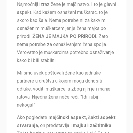
Najmoćniji izraz žene je majčinstvo. I to je glavni
aspekt. Kad kažem osnaženi muškarac, to je
skoro kao šala. Nema potrebe ni za kakvim
osnaženim muškarcem jer je žena majka po
prirodi.
ŽENA JE MAJKA PO PRIRODI.
Zato
nema potrebe za osnaživanjem žena spolja.
Verovatno je muškarcima potrebno osnaživanje
kako bi bili stabilni.
Mi smo uvek poštovali žene kao jednake
partnere u društvu u kojem mogu donositi
odluke, voditi muškarce, a zbog njih je i manje
ratova. Nijedna žena neće reći: “Idi i ubij
nekoga!”
Ako pogledate
majčinski aspekt, šakti aspekt
stvaranja
, on predstavlja i
majku i zaštitnika
.