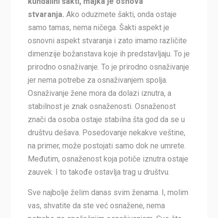
kundalini šakti, majka je osnova
stvaranja.
Ako oduzmete šakti, onda ostaje
samo tamas, nema ničega. Šakti aspekt je
osnovni aspekt stvaranja i zato imamo različite
dimenzije božanstava koje ih predstavljaju. To je
prirodno osnaživanje. To je prirodno osnaživanje
jer nema potrebe za osnaživanjem spolja.
Osnaživanje žene mora da dolazi iznutra, a
stabilnost je znak osnaženosti. Osnaženost
znači da osoba ostaje stabilna šta god da se u
društvu dešava. Posedovanje nekakve veštine,
na primer, može postojati samo dok ne umrete.
Međutim, osnaženost koja potiče iznutra ostaje
zauvek. I to takođe ostavlja trag u društvu.
Sve najbolje želim danas svim ženama. I, molim
vas, shvatite da ste već osnažene, nema