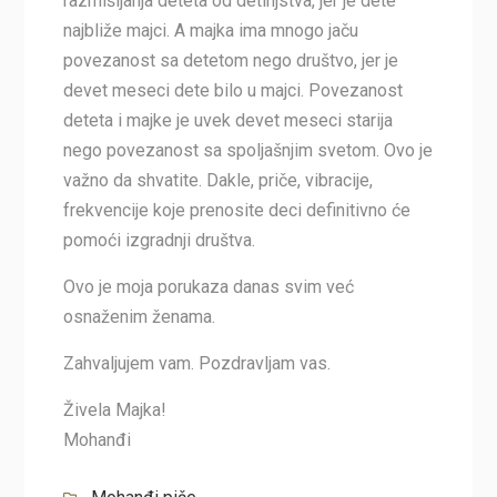
razmišljanja deteta od detinjstva, jer je dete
najbliže majci. A majka ima mnogo jaču
povezanost sa detetom nego društvo, jer je
devet meseci dete bilo u majci. Povezanost
deteta i majke je uvek devet meseci starija
nego povezanost sa spoljašnjim svetom. Ovo je
važno da shvatite. Dakle, priče, vibracije,
frekvencije koje prenosite deci definitivno će
pomoći izgradnji društva.
Ovo je moja porukaza danas svim već
osnaženim ženama.
Zahvaljujem vam. Pozdravljam vas.
Živela Majka!
Mohanđi