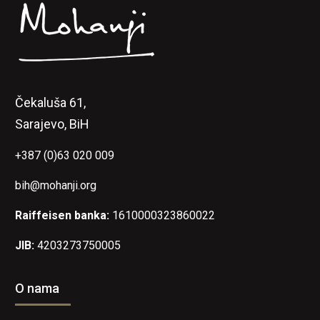
Čekaluša 61,
Sarajevo, BiH
+387 (0)63 020 009
bih@mohanji.org
Raiffeisen banka:
1610000323860022
JIB:
4203273750005
O nama