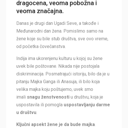
dragocena, veoma pobožna i
veoma značajna.
Danas je drugi dan Ugadi Seve, a takođe i
Međunarodni dan žena. Pomislimo samo na
žene koje su bile stub društva, sve ovo vreme,
od početka čovečanstva.
Indija ima ukorenjenu kulturu u kojoj su žene
uvek bile poštovane. Nikada nije postojala
diskriminacija. Posmatrajući istoriju, bilo da je u
pitanju Majka Ganga ili Anasuja, ili bilo koja
velika majka koju poštujemo, uvek smo
imali
snagu ženstvenosti
u društvu, koja je
uspostavila ili pomogla
uspostavljanju darme
u društvu
.
Ključni apsekt žene je da bude majka
.