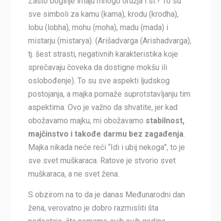
Zašto boginje imaju mnogo oružja i sl.? To su
sve simboli za kamu (kama), krodu (krodha),
lobu (lobha), mohu (moha), madu (mada) i
mistarju (mistarya). (Arišadvarga (Arishadvarga),
tj. šest strasti, negativnih karakteristika koje
sprečavaju čoveka da dostigne mokšu ili
oslobođenje). To su sve aspekti ljudskog
postojanja, a majka pomaže suprotstavljanju tim
aspektima. Ovo je važno da shvatite, jer kad
obožavamo majku, mi obožavamo
stabilnost,
majčinstvo i takođe darmu bez zagađenja
.
Majka nikada neće reći “Idi i ubij nekoga”, to je
sve svet muškaraca. Ratove je stvorio svet
muškaraca, a ne svet žena.
S obzirom na to da je danas Međunarodni dan
žena, verovatno je dobro razmisliti šta