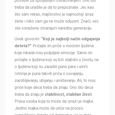
potrebe za spoljašnjim osnaživanjem. Sve što
treba da uradite je da to prepoznate. Jer, kao
što sam rekao, majčinstvo je najmoćniji izraz
žene i niko vam ga ne može oduzeti. Znači, već
ste osnažene stvarajući narednu generaciju.
Uvek govorim:
“Koji je najbolji način odgajanja
deteta?”
Pričajte im priče o moćnim ljudima
koje nikada nisu poljuljale emocije. Samo im
pričajte o ljudima koji su bili stabilni u životu, ne
o ljudima koji su zaradili puno para i umrli.
Istorija je puna takvih priča o osvajanju,
zarobljavanju, ubijanju i uništavanju. Ali, to nisu
priče koje deca treba da znaju. Ono što deca
treba da znaju je
stabilnost, stabilan život
.
Prava osoba koja to može da izrazi je majka.
Jedino majka može da utiče na proces