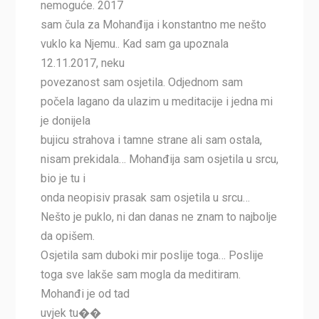
nemoguće. 2017
sam čula za Mohanđija i konstantno me nešto
vuklo ka Njemu.. Kad sam ga upoznala
12.11.2017, neku
povezanost sam osjetila. Odjednom sam
počela lagano da ulazim u meditacije i jedna mi
je donijela
bujicu strahova i tamne strane ali sam ostala,
nisam prekidala… Mohanđija sam osjetila u srcu,
bio je tu i
onda neopisiv prasak sam osjetila u srcu…
Nešto je puklo, ni dan danas ne znam to najbolje
da opišem.
Osjetila sam duboki mir poslije toga… Poslije
toga sve lakše sam mogla da meditiram.
Mohanđi je od tad
uvjek tu��