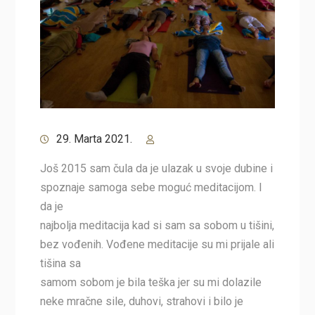
29. Marta 2021.
Još 2015 sam čula da je ulazak u svoje dubine i
spoznaje samoga sebe moguć meditacijom. I
da je
najbolja meditacija kad si sam sa sobom u tišini,
bez vođenih. Vođene meditacije su mi prijale ali
tišina sa
samom sobom je bila teška jer su mi dolazile
neke mračne sile, duhovi, strahovi i bilo je