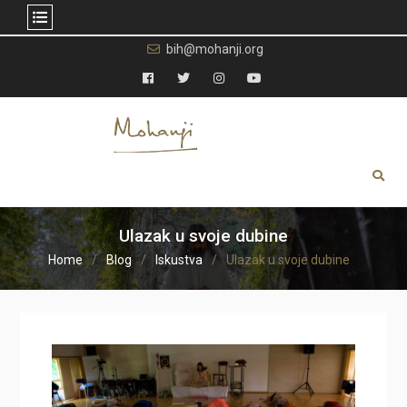
Skip
bih@mohanji.org
to
content
Facebook
Twitter
Instagram
YouTube
Ulazak u svoje dubine
Home
Blog
Iskustva
Ulazak u svoje dubine