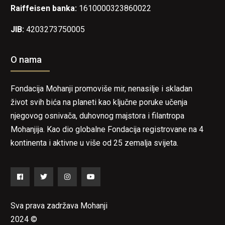
Raiffeisen banka:
1610000323860022
JIB:
4203273750005
O nama
Fondacija Mohanji promoviše mir, nenasilje i skladan
život svih bića na planeti kao ključne poruke učenja
njegovog osnivača, duhovnog majstora i filantropa
Mohanjija. Kao dio globalne Fondacija registrovane na 4
kontinenta i aktivne u više od 25 zemalja svijeta.
Facebook
Twitter
Instagram
YouTube
Sva prava zadržava Mohanji
2024 ©