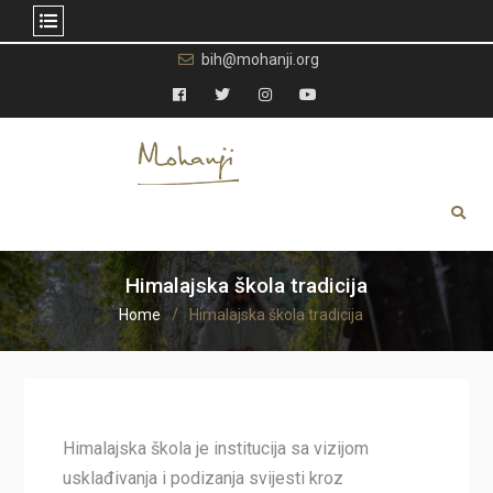
Skip
bih@mohanji.org
to
content
Facebook
Twitter
Instagram
YouTube
Himalajska škola tradicija
Home
Himalajska škola tradicija
Himalajska škola je institucija sa vizijom
usklađivanja i podizanja svijesti kroz