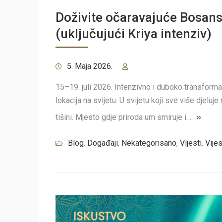
Doživite očaravajuće Bosan
(uključujući Kriya intenziv)
5. Maja 2026.
15–19. juli 2026. Intenzivno i duboko transform
lokacija na svijetu. U svijetu koji sve više djeluj
tišini. Mjesto gdje priroda um smiruje i…
Blog
,
Događaji
,
Nekategorisano
,
Vijesti
,
Vijes