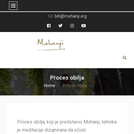
Skip
bih@mohanji.org
to
content
Facebook
Twitter
Instagram
YouTube
Proces obilja
Home
Proces obilja
Proces obilja, koji je predstavio Mohanji, tehnika
je meditacije dizajnirana da očisti