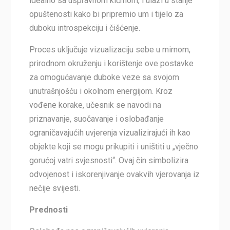
idealno sa uspravnom kičmom, i ulazi u stanje
opuštenosti kako bi pripremio um i tijelo za
duboku introspekciju i čišćenje.
Proces uključuje vizualizaciju sebe u mirnom,
prirodnom okruženju i korištenje ove postavke
za omogućavanje duboke veze sa svojom
unutrašnjošću i okolnom energijom. Kroz
vođene korake, učesnik se navodi na
priznavanje, suočavanje i oslobađanje
ograničavajućih uvjerenja vizualizirajući ih kao
objekte koji se mogu prikupiti i uništiti u „vječno
gorućoj vatri svjesnosti“. Ovaj čin simbolizira
odvojenost i iskorenjivanje ovakvih vjerovanja iz
nečije svijesti.
Prednosti