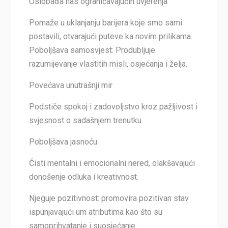
Oslobađa nas ograničavajućih uvjerenja
Pomaže u uklanjanju barijera koje smo sami
postavili, otvarajući puteve ka novim prilikama.
Poboljšava samosvjest: Produbljuje
razumijevanje vlastitih misli, osjećanja i želja.
Povećava unutrašnji mir
Podstiče spokoj i zadovoljstvo kroz pažljivost i
svjesnost o sadašnjem trenutku.
Poboljšava jasnoću
Čisti mentalni i emocionalni nered, olakšavajući
donošenje odluka i kreativnost.
Njeguje pozitivnost: promovira pozitivan stav
ispunjavajući um atributima kao što su
samoprihvatanje i suosjećanje.