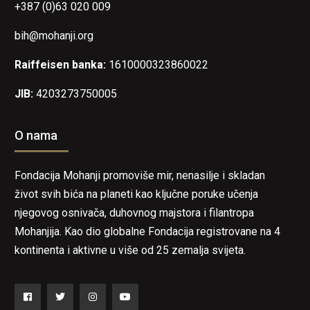
+387 (0)63 020 009
bih@mohanji.org
Raiffeisen banka:
1610000323860022
JIB:
4203273750005
O nama
Fondacija Mohanji promoviše mir, nenasilje i skladan
život svih bića na planeti kao ključne poruke učenja
njegovog osnivača, duhovnog majstora i filantropa
Mohanjija. Kao dio globalne Fondacija registrovane na 4
kontinenta i aktivne u više od 25 zemalja svijeta.