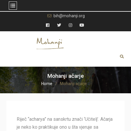
Skip
bih@mohanji.org
to
content
Facebook
Twitter
Instagram
YouTube
Mohanji ačarje
Home
Mohanji ačarje
Riječ “acharya” na sanskrtu znači ‘Učitelj’. Ačarja
je neko ko praktikuje ono u šta vjeruje sa