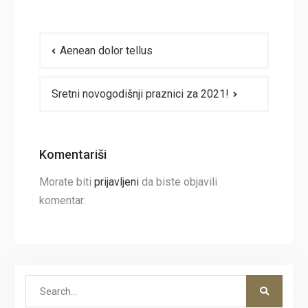
Navigacija
Aenean dolor tellus
članaka
Sretni novogodišnji praznici za 2021!
Komentariši
Morate biti
prijavljeni
da biste objavili
komentar.
Search
for: