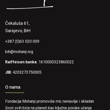
Čekaluša 61,
Sarajevo, BiH
+387 (0)63 020 009
bih@mohanji.org
Raiffeisen banka:
1610000323860022
JIB:
4203273750005
O nama
Fondacija Mohanji promoviše mir, nenasilje i skladan
život svih bića na planeti kao ključne poruke učenja