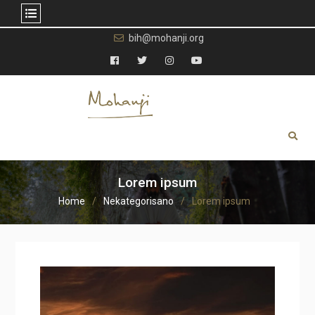
Skip
bih@mohanji.org
to
content
Facebook
Twitter
Instagram
YouTube
Lorem ipsum
Home
Nekategorisano
Lorem ipsum