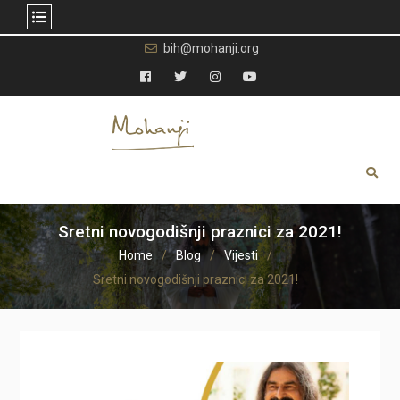
Skip
bih@mohanji.org
to
content
Facebook
Twitter
Instagram
YouTube
Sretni novogodišnji praznici za 2021!
Home
Blog
Vijesti
Sretni novogodišnji praznici za 2021!