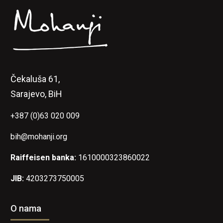
Čekaluša 61,
Sarajevo, BiH
+387 (0)63 020 009
bih@mohanji.org
Raiffeisen banka:
1610000323860022
JIB:
4203273750005
O nama