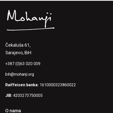
Čekaluša 61,
Sarajevo, BiH
+387 (0)63 020 009
bih@mohanji.org
Raiffeisen banka:
1610000323860022
JIB:
4203273750005
O nama