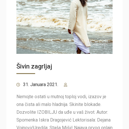
Šivin zagrljaj
31. Januara 2021.
Nemojte ostati u mutnoj toploj vodi, izazov je
ona čista ali malo hladnija. Skinite blokade.
Dozvolite IZOBILJU da uđe u vaš život. Autor:
Spomenka Iskra Dragojević Lektorisala: Dejana
VojnovićUredila: Staša Mišić Najava prvog onlajn