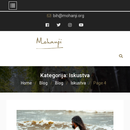
Skip
bih@mohanji.org
to
content
Facebook
Twitter
Instagram
YouTube
Kategorija:
Iskustva
Home
Blog
Blog
Iskustva
Page 4