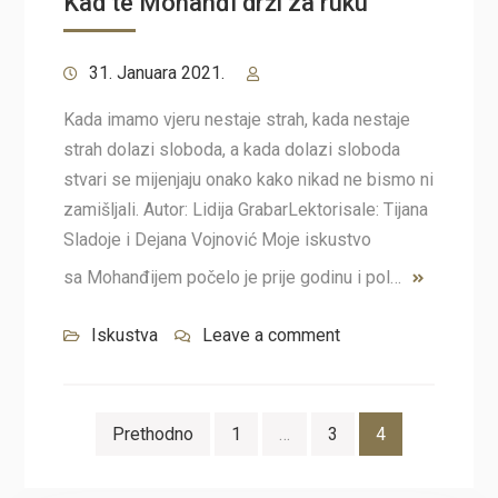
Kad te Mohanđi drži za ruku
31. Januara 2021.
Kada imamo vjeru nestaje strah, kada nestaje
strah dolazi sloboda, a kada dolazi sloboda
stvari se mijenjaju onako kako nikad ne bismo ni
zamišljali. Autor: Lidija GrabarLektorisale: Tijana
Sladoje i Dejana Vojnović Moje iskustvo
sa Mohanđijem počelo je prije godinu i pol…
Iskustva
Leave a comment
Navigacija
Prethodno
1
…
3
4
člancima