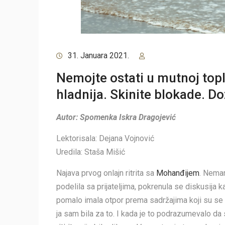
31. Januara 2021.
Nemojte ostati u mutnoj toplo
hladnija. Skinite blokade. Do
Autor: Spomenka Iskra Dragojević
Lektorisala: Dejana Vojnović
Uredila: Staša Mišić
Najava prvog onlajn ritrita sa
Mohanđijem
. Nemam
podelila sa prijateljima, pokrenula se diskusija k
pomalo imala otpor prema sadržajima koji su se nud
ja sam bila za to. I kada je to podrazumevalo da s