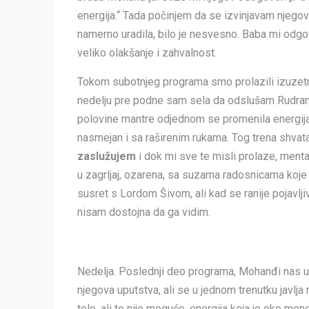
energija.“ Tada počinjem da se izvinjavam njegovi
namerno uradila, bilo je nesvesno. Baba mi odgov
veliko olakšanje i zahvalnost.
Tokom subotnjeg programa smo prolazili izuzetno
nedelju pre podne sam sela da odslušam Rudram 
polovine mantre odjednom se promenila energija
nasmejan i sa raširenim rukama. Tog trena shva
zaslužujem
i dok mi sve te misli prolaze, menta
u zagrljaj, ozarena, sa suzama radosnicama koje 
susret s Lordom Šivom, ali kad se ranije pojavlji
nisam dostojna da ga vidim.
Nedelja. Poslednji deo programa, Mohanđi nas uv
njegova uputstva, ali se u jednom trenutku javlj
telo, ali to nije moguće, energija koja je oko m