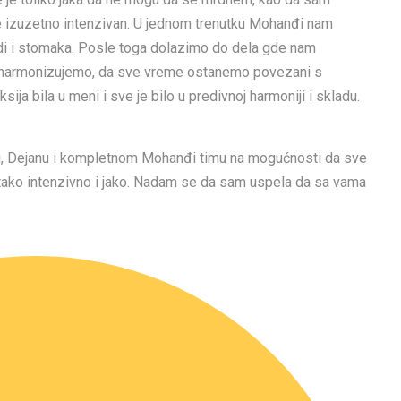
 izuzetno intenzivan. U jednom trenutku Mohanđi nam
di i stomaka. Posle toga dolazimo do dela gde nam
ih harmonizujemo, da sve vreme ostanemo povezani s
ja bila u meni i sve je bilo u predivnoj harmoniji i skladu.
ši, Dejanu i kompletnom Mohanđi timu na mogućnosti da sve
o tako intenzivno i jako. Nadam se da sam uspela da sa vama