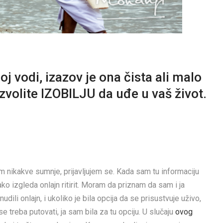
j vodi, izazov je ona čista ali malo
zvolite IZOBILJU da uđe u vaš život.
 nikakve sumnje, prijavljujem se. Kada sam tu informaciju
ako izgleda onlajn ritirit. Moram da priznam da sam i ja
ili onlajn, i ukoliko je bila opcija da se prisustvuje uživo,
e treba putovati, ja sam bila za tu opciju. U slučaju
ovog