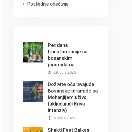
Posljednje obećanje
Pet dana
transformacije na
bosanskim
piramidama
29. Jula 2026.
Doživite očaravajuće
Bosanske piramide sa
Mohanjijem uživo
(uključujući Kriya
intenziv)
5. Maja 2026.
Shakti Fest Balkan