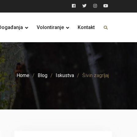
Facebook
Twitter
Instagram
YouTube
Događanja
Volontiranje
Kontakt
Home
Blog
Iskustva
Šivin zagrljaj