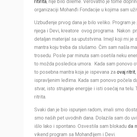
ritirita
, nije bilo dileme. Verovatno je tome dopri
organizaciji Mohanđi Fondacije u kojima sam uži
Uzbuđenje prvog dana je bilo veliko. Program je 
njega i Devi, kreatore ovog programa. Nakon p
detaljan materijal sa uputstvima. Imejl koji mi j
mantra koju treba da slušamo. Čim sam našla mal
trosedu. Posle par minuta sam osetila neku energi
to možda posledica umora. Kada sam ponovo otvoril
to posebna mantra koja je ispevana za
ovaj ritrit
ispravljenim leđima. Kada sam ponovo počela da 
stvar, isto strujanje energije i isti osećaj na t
ritrita.
Svaki dan je bio ispunjen radom, imali smo dosta ma
smo naših pet uvodnih dana. Dolazila sam do uv
išlo lako i spontano. Osvestila sam blokadu
da 
vikend program sa Mohanđijem i Devi.