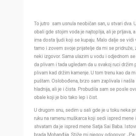
To jutro sam usnula neobičan san, u stvari dva. 
obali gde stojim voda je najtoplija, ali je prljava,
ima dosta ljudi koji se kupaju. Malo dalje se vidi
tamo i zovem svoje prijatelje da mi se pridruže, 
neki izgovor. Sama ulazim u vodu i odjednom se n
da plivam i tada ugledam da u svakoj ruci držim
plivam kad držim kamenje. U tom trenu kao da mi 
puštam. Oslobođena, brzo sam zaplivala i našla s
hladnija, ali je i čista. Probudila sam se posle 
obale koji je bio tako lep i čist.
U drugom snu, sedim u sali gde je u toku neka 
ruku na ramenu muškarca koji sedi ispred mene 
shvatam da je ispred mene Satja Sai Baba. Istov
brada Mohanđija. Stiže mi njegov odogovor: „Pa 