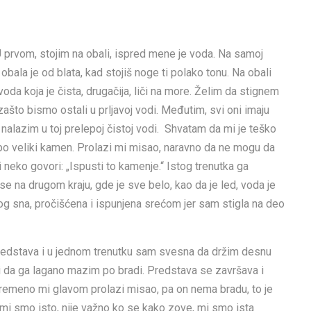
U prvom, stojim na obali, ispred mene je voda. Na samoj
 a obala je od blata, kad stojiš noge ti polako tonu. Na obali
 voda koja je čista, drugačija, liči na more. Želim da stignem
zašto bismo ostali u prljavoj vodi. Međutim, svi oni imaju
alazim u toj prelepoj čistoj vodi. Shvatam da mi je teško
 po veliki kamen. Prolazi mi misao, naravno da ne mogu da
neko govori: „Ispusti to kamenje.“ Istog trenutka ga
e na drugom kraju, gde je sve belo, kao da je led, voda je
ovog sna, pročišćena i ispunjena srećom jer sam stigla na deo
predstava i u jednom trenutku sam svesna da držim desnu
i da ga lagano mazim po bradi. Predstava se završava i
remeno mi glavom prolazi misao, pa on nema bradu, to je
mi smo isto, nije važno ko se kako zove, mi smo ista