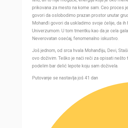
prikovana za mesto na kome sam. Ceo proces je
govori da oslobodimo prazan prostor unutar gru
Mohanđi govori da uskladimo svoje ćelije, da 
Univerzumom. U tom trnentku kao da je cela galaksi
Neverovatan osećaj, fenomenalno iskustvo.
Još jednom, od srca hvala Mohanđiju, Devi, Sta
ovo doživim. Teško je naći reči za opisati nešt
podelim bar delić lepote koju sam doživela.
Putovanje se nastavlja još 41 dan