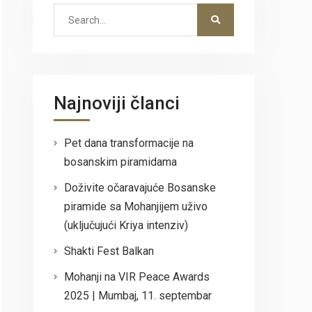
Search
for:
Najnoviji članci
Pet dana transformacije na
bosanskim piramidama
Doživite očaravajuće Bosanske
piramide sa Mohanjijem uživo
(uključujući Kriya intenziv)
Shakti Fest Balkan
Mohanji na VIR Peace Awards
2025 | Mumbaj, 11. septembar