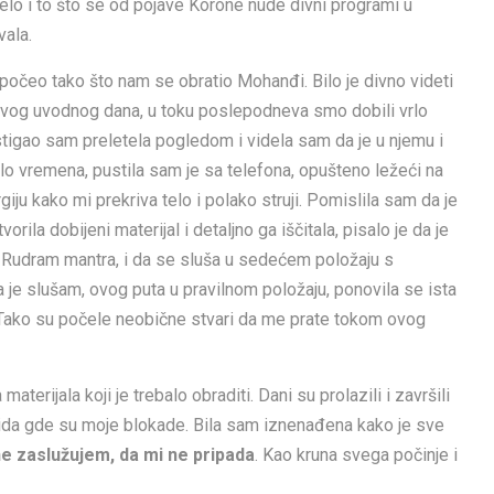
nelo i to što se od pojave Korone nude divni programi u
vala.
počeo tako što nam se obratio Mohanđi. Bilo je divno videti
rvog uvodnog dana, u toku poslepodneva smo dobili vrlo
e stigao sam preletela pogledom i videla sam da je u njemu i
o vremena, pustila sam je sa telefona, opušteno ležeći na
ju kako mi prekriva telo i polako struji. Pomislila sam da je
a dobijeni materijal i detaljno ga iščitala, pisalo je da je
, Rudram mantra, i da se sluša u sedećem položaju s
je slušam, ovog puta u pravilnom položaju, ponovila se ista
elu. Tako su počele neobične stvari da me prate tokom ovog
terijala koji je trebalo obraditi. Dani su prolazili i završili
ida gde su moje blokade. Bila sam iznenađena kako je sve
ne zaslužujem, da mi ne pripada
. Kao kruna svega počinje i