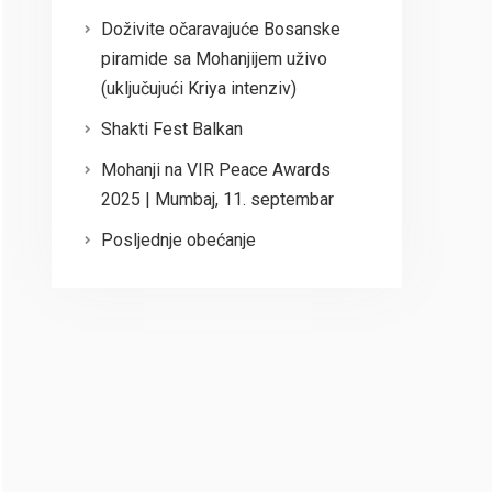
Doživite očaravajuće Bosanske
piramide sa Mohanjijem uživo
(uključujući Kriya intenziv)
Shakti Fest Balkan
Mohanji na VIR Peace Awards
2025 | Mumbaj, 11. septembar
Posljednje obećanje