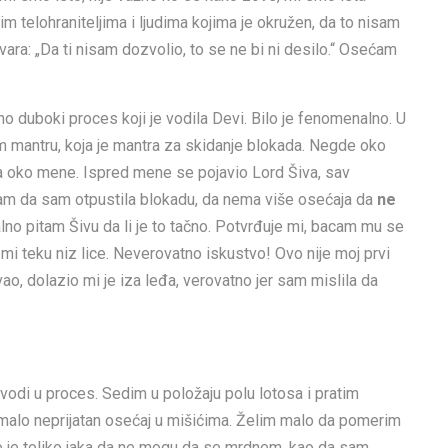
m telohraniteljima i ljudima kojima je okružen, da to nisam
ara: „Da ti nisam dozvolio, to se ne bi ni desilo.“ Osećam
 duboki proces koji je vodila Devi. Bilo je fenomenalno. U
mantru, koja je mantra za skidanje blokada. Negde oko
 oko mene. Ispred mene se pojavio Lord Šiva, sav
tam da sam otpustila blokadu, da nema više osećaja da
ne
lno pitam Šivu da li je to tačno. Potvrđuje mi, bacam mu se
mi teku niz lice. Neverovatno iskustvo! Ovo nije moj prvi
vao, dolazio mi je iza leđa, verovatno jer sam mislila da
odi u proces. Sedim u položaju polu lotosa i pratim
a malo neprijatan osećaj u mišićima. Želim malo da pomerim
ene je toliko jaka da ne mogu da se mrdnem, kao da sam