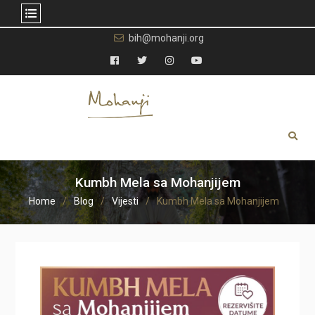
Skip
bih@mohanji.org
to
content
Facebook
Twitter
Instagram
YouTube
Kumbh Mela sa Mohanjijem
Home
Blog
Vijesti
Kumbh Mela sa Mohanjijem