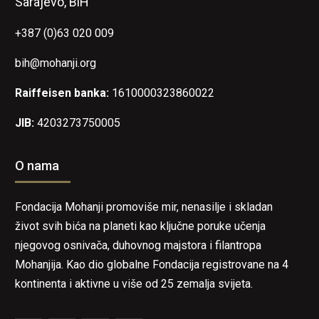
Sarajevo, BiH
+387 (0)63 020 009
bih@mohanji.org
Raiffeisen banka:
1610000323860022
JIB:
4203273750005
O nama
Fondacija Mohanji promoviše mir, nenasilje i skladan
život svih bića na planeti kao ključne poruke učenja
njegovog osnivača, duhovnog majstora i filantropa
Mohanjija. Kao dio globalne Fondacija registrovane na 4
kontinenta i aktivne u više od 25 zemalja svijeta.