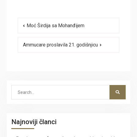
Navigacija
Moć Širdija sa Mohanđijem
članaka
Ammucare proslavila 21. godišnjicu
Search
for:
Najnoviji članci