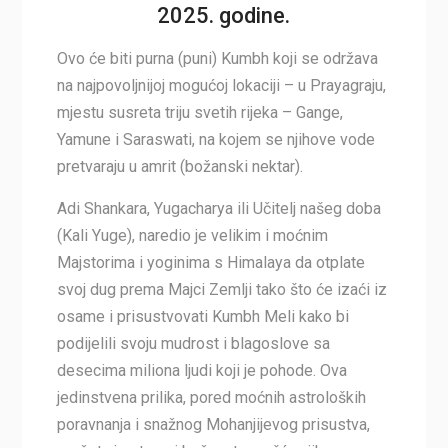
2025. godine.
Ovo će biti purna (puni) Kumbh koji se održava
na najpovoljnijoj mogućoj lokaciji – u Prayagraju,
mjestu susreta triju svetih rijeka – Gange,
Yamune i Saraswati, na kojem se njihove vode
pretvaraju u amrit (božanski nektar).
Adi Shankara, Yugacharya ili Učitelj našeg doba
(Kali Yuge), naredio je velikim i moćnim
Majstorima i yoginima s Himalaya da otplate
svoj dug prema Majci Zemlji tako što će izaći iz
osame i prisustvovati Kumbh Meli kako bi
podijelili svoju mudrost i blagoslove sa
desecima miliona ljudi koji je pohode. Ova
jedinstvena prilika, pored moćnih astroloških
poravnanja i snažnog Mohanjijevog prisustva,