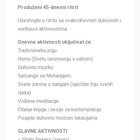
Produženi 45-dnevni ritrit
Učestvujte u ritritu sa svakodnevnim duhovnim i
wellness aktivnostima.
Dnevne aktivnosti uključivat će
:
Tradicionalnu jogu
Homu (Svetu ceremoniju s vatrom)
Duhovnu muziku
Satsange sa Mohanjijem
Svete zarone u sangam (sjecište triju svetih
rijeka)
Vođene meditacije
Čitanje knjiga i sesije za kontemplaciju
Posjete duhovno moćnim lokacijama
GLAVNE AKTIVNOSTI
– Shahi Snaans (zaroni)