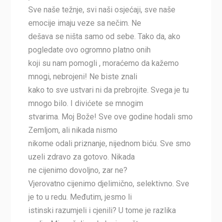
Sve naše težnje, svi naši osjećaji, sve naše
emocije imaju veze sa nečim. Ne
dešava se ništa samo od sebe. Tako da, ako
pogledate ovo ogromno platno onih
koji su nam pomogli , moraćemo da kažemo
mnogi, nebrojeni! Ne biste znali
kako to sve ustvari ni da prebrojite. Svega je tu
mnogo bilo. I divićete se mnogim
stvarima. Moj Bože! Sve ove godine hodali smo
Zemljom, ali nikada nismo
nikome odali priznanje, nijednom biću. Sve smo
uzeli zdravo za gotovo. Nikada
ne cijenimo dovoljno, zar ne?
Vjerovatno cijenimo djelimično, selektivno. Sve
je to u redu. Međutim, jesmo li
istinski razumjeli i cjenili? U tome je razlika