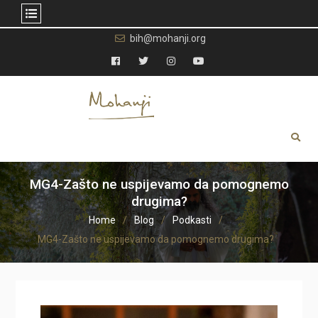
Skip
bih@mohanji.org
to
content
Facebook
Twitter
Instagram
YouTube
MG4-Zašto ne uspijevamo da pomognemo
drugima?
Home
Blog
Podkasti
MG4-Zašto ne uspijevamo da pomognemo drugima?