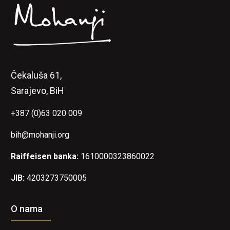
Čekaluša 61,
Sarajevo, BiH
+387 (0)63 020 009
bih@mohanji.org
Raiffeisen banka:
1610000323860022
JIB:
4203273750005
O nama