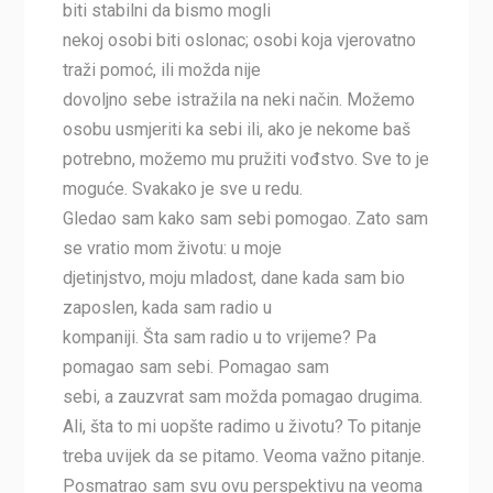
biti stabilni da bismo mogli
nekoj osobi biti oslonac; osobi koja vjerovatno
traži pomoć, ili možda nije
dovoljno sebe istražila na neki način. Možemo
osobu usmjeriti ka sebi ili, ako je nekome baš
potrebno, možemo mu pružiti vođstvo. Sve to je
moguće. Svakako je sve u redu.
Gledao sam kako sam sebi pomogao. Zato sam
se vratio mom životu: u moje
djetinjstvo, moju mladost, dane kada sam bio
zaposlen, kada sam radio u
kompaniji. Šta sam radio u to vrijeme? Pa
pomagao sam sebi. Pomagao sam
sebi, a zauzvrat sam možda pomagao drugima.
Ali, šta to mi uopšte radimo u životu? To pitanje
treba uvijek da se pitamo. Veoma važno pitanje.
Posmatrao sam svu ovu perspektivu na veoma