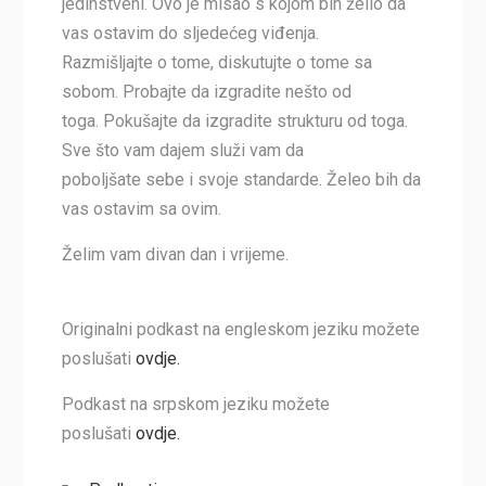
jedinstveni. Ovo je misao s kojom bih želio da
vas ostavim do sljedećeg viđenja.
Razmišljajte o tome, diskutujte o tome sa
sobom. Probajte da izgradite nešto od
toga. Pokušajte da izgradite strukturu od toga.
Sve što vam dajem služi vam da
poboljšate sebe i svoje standarde. Želeo bih da
vas ostavim sa ovim.
Želim vam divan dan i vrijeme.
Originalni podkast na engleskom jeziku možete
poslušati
ovdje.
Podkast na srpskom jeziku možete
poslušati
ovdje.