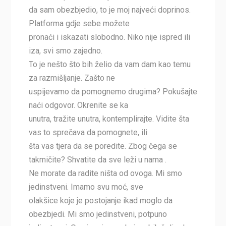
da sam obezbjedio, to je moj najveći doprinos.
Platforma gdje sebe možete
pronaći i iskazati slobodno. Niko nije ispred ili
iza, svi smo zajedno.
To je nešto što bih želio da vam dam kao temu
za razmišljanje. Zašto ne
uspijevamo da pomognemo drugima? Pokušajte
naći odgovor. Okrenite se ka
unutra, tražite unutra, kontemplirajte. Vidite šta
vas to sprečava da pomognete, ili
šta vas tjera da se poredite. Zbog čega se
takmičite? Shvatite da sve leži u nama .
Ne morate da radite ništa od ovoga. Mi smo
jedinstveni. Imamo svu moć, sve
olakšice koje je postojanje ikad moglo da
obezbjedi. Mi smo jedinstveni, potpuno