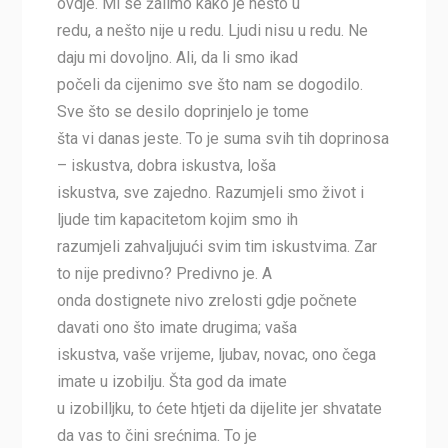
ovdje. Mi se žalimo kako je nešto u
redu, a nešto nije u redu. Ljudi nisu u redu. Ne
daju mi dovoljno. Ali, da li smo ikad
počeli da cijenimo sve što nam se dogodilo.
Sve što se desilo doprinjelo je tome
šta vi danas jeste. To je suma svih tih doprinosa
– iskustva, dobra iskustva, loša
iskustva, sve zajedno. Razumjeli smo život i
ljude tim kapacitetom kojim smo ih
razumjeli zahvaljujući svim tim iskustvima. Zar
to nije predivno? Predivno je. A
onda dostignete nivo zrelosti gdje počnete
davati ono što imate drugima; vaša
iskustva, vaše vrijeme, ljubav, novac, ono čega
imate u izobilju. Šta god da imate
u izobilljku, to ćete htjeti da dijelite jer shvatate
da vas to čini srećnima. To je