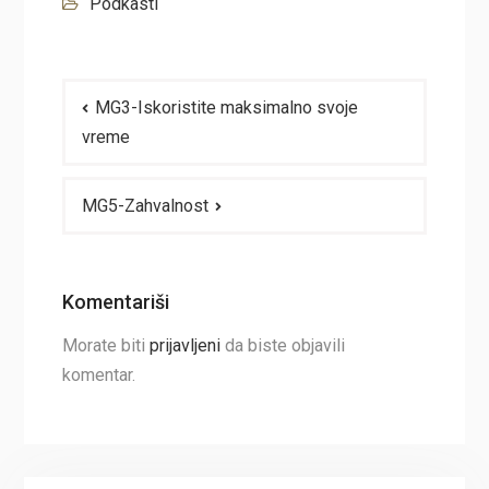
Podkasti
Navigacija
MG3-Iskoristite maksimalno svoje
članaka
vreme
MG5-Zahvalnost
Komentariši
Morate biti
prijavljeni
da biste objavili
komentar.