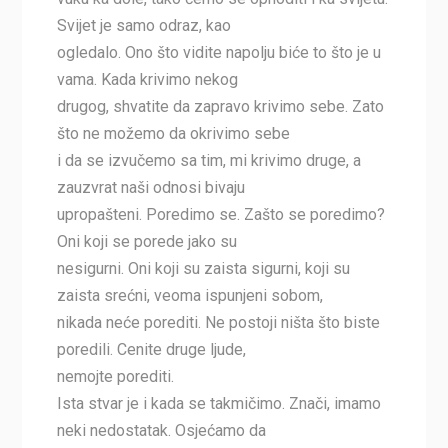
Svijet je samo odraz, kao
ogledalo. Ono što vidite napolju biće to što je u
vama. Kada krivimo nekog
drugog, shvatite da zapravo krivimo sebe. Zato
što ne možemo da okrivimo sebe
i da se izvučemo sa tim, mi krivimo druge, a
zauzvrat naši odnosi bivaju
upropašteni. Poredimo se. Zašto se poredimo?
Oni koji se porede jako su
nesigurni. Oni koji su zaista sigurni, koji su
zaista srećni, veoma ispunjeni sobom,
nikada neće porediti. Ne postoji ništa što biste
poredili. Cenite druge ljude,
nemojte porediti.
Ista stvar je i kada se takmičimo. Znači, imamo
neki nedostatak. Osjećamo da