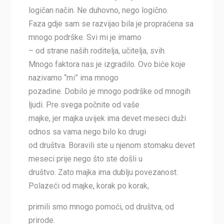
logičan način. Ne duhovno, nego logično.
Faza gdje sam se razvijao bila je propraćena sa
mnogo podrške. Svi mi je imamo
– od strane naših roditelja, učitelja, svih.
Mnogo faktora nas je izgradilo. Ovo biće koje
nazivamo “mi” ima mnogo
pozadine. Dobilo je mnogo podrške od mnogih
ljudi. Pre svega počnite od vaše
majke, jer majka uvijek ima devet meseci duži
odnos sa vama nego bilo ko drugi
od društva. Boravili ste u njenom stomaku devet
meseci prije nego što ste došli u
društvo. Zato majka ima dublju povezanost.
Polazeći od majke, korak po korak,
primili smo mnogo pomoći, od društva, od
prirode.