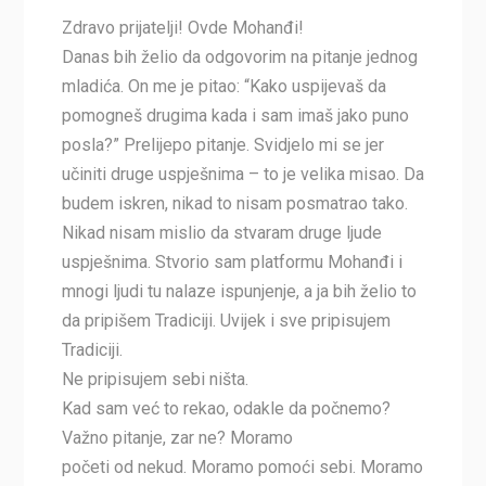
Zdravo prijatelji! Ovde Mohanđi!
Danas bih želio da odgovorim na pitanje jednog
mladića. On me je pitao: “Kako uspijevaš da
pomogneš drugima kada i sam imaš jako puno
posla?” Prelijepo pitanje. Svidjelo mi se jer
učiniti druge uspješnima – to je velika misao. Da
budem iskren, nikad to nisam posmatrao tako.
Nikad nisam mislio da stvaram druge ljude
uspješnima. Stvorio sam platformu Mohanđi i
mnogi ljudi tu nalaze ispunjenje, a ja bih želio to
da pripišem Tradiciji. Uvijek i sve pripisujem
Tradiciji.
Ne pripisujem sebi ništa.
Kad sam već to rekao, odakle da počnemo?
Važno pitanje, zar ne? Moramo
početi od nekud. Moramo pomoći sebi. Moramo