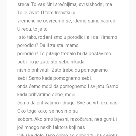
sreća. To vas čini srećnijima, svrsishodnijima.
To je život. U tom trenutku u
vremenu ne osvrćemo se, idemo samo napred.
U redu, to je to.
Isto tako, rođeni smo u porodici, ali da li imamo
porodicu? Da li zaista imamo
porodicu? To pitanje trebalo bi da postavimo
sebi. To je zato što sebe nikada
nismo prihvatili. Zato treba da pomognemo
sebi. Samo kada pomognemo sebi,
onda ćemo moći da pomognemo i svijetu. Samo
kada prihvatimo sebe, moći
ćemo da prihvatimo i druge. Sve se vrti oko nas.
Oko toga kako se nosimo sa
sobom. Ako smo bijesni, razočarani, nesigurni, i
još mnogo nekih faktora koji nas
vuku ka dole, tako ćemo se ophoditi i ka svijetu.