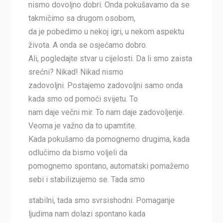
nismo dovoljno dobri. Onda pokušavamo da se
takmičimo sa drugom osobom,
da je pobedimo u nekoj igri, u nekom aspektu
života. A onda se osjećamo dobro.
Ali, pogledajte stvar u cijelosti. Da li smo zaista
srećni? Nikad! Nikad nismo
zadovoljni. Postajemo zadovoljni samo onda
kada smo od pomoći svijetu. To
nam daje večni mir. To nam daje zadovoljenje.
Veoma je važno da to upamtite.
Kada pokušamo da pomognemo drugima, kada
odlučimo da bismo voljeli da
pomognemo spontano, automatski pomažemo
sebi i stabilizujemo se. Tada smo
stabilni, tada smo svrsishodni. Pomaganje
ljudima nam dolazi spontano kada