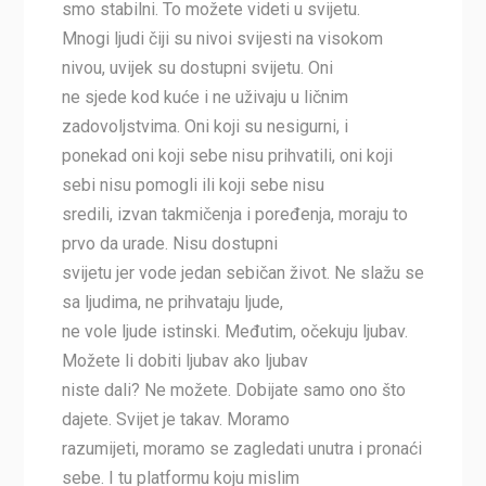
smo stabilni. To možete videti u svijetu.
Mnogi ljudi čiji su nivoi svijesti na visokom
nivou, uvijek su dostupni svijetu. Oni
ne sjede kod kuće i ne uživaju u ličnim
zadovoljstvima. Oni koji su nesigurni, i
ponekad oni koji sebe nisu prihvatili, oni koji
sebi nisu pomogli ili koji sebe nisu
sredili, izvan takmičenja i poređenja, moraju to
prvo da urade. Nisu dostupni
svijetu jer vode jedan sebičan život. Ne slažu se
sa ljudima, ne prihvataju ljude,
ne vole ljude istinski. Međutim, očekuju ljubav.
Možete li dobiti ljubav ako ljubav
niste dali? Ne možete. Dobijate samo ono što
dajete. Svijet je takav. Moramo
razumijeti, moramo se zagledati unutra i pronaći
sebe. I tu platformu koju mislim