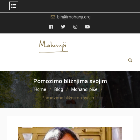
Skip
bih@mohanji.org
to
content
Facebook
Twitter
Instagram
YouTube
Pomozimo bližnjima svojim
Home
Blog
Mohanđi piše
Pomozimo bližnjima svojim