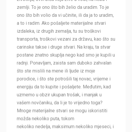
zemlji. To je ono što bih želio da uradim. To je
ono što bih volio da vi učinite, ili da ja to uradim,
a to i radim. Ako pošaljete materijalne stvari
izdaleka, iz drugih zemalja, tu su troškovi
transporta, troškovi vezani za državu, kao što su
carinske takse i druge stvari. Na kraju, ta stvar
postane znatno skuplja nego kad smo je kupili u
radnji. Ponavljam, zaista sam duboko zahvalan
što ste mislili na mene ili ljude iz moje
porodice, i što ste potrošili taj novac, vrijeme i
energiju da to kupite i pošaljete. Međutim, kad
uzmemo u obzir ukupan trošak, i manjak u
vašem novčaniku, da li je to vrijedno toga?
Mnoge materijalne stvari se mogu iskoristiti
možda nekoliko puta, tokom
nekoliko nedelja, maksimum nekoliko mjeseci, i