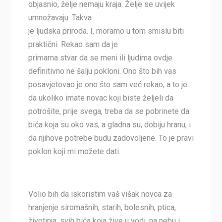
objasnio, želje nemaju kraja. Želje se uvijek
umnožavaju. Takva
je ljudska priroda. I, moramo u tom smislu biti
praktični. Rekao sam da je
primarna stvar da se meni ili ljudima ovdje
definitivno ne šalju pokloni. Ono što bih vas
posavjetovao je ono što sam već rekao, a to je
da ukoliko imate novac koji biste željeli da
potrošite, prije svega, treba da se pobrinete da
bića koja su oko vas, a gladna su, dobiju hranu, i
da njihove potrebe budu zadovoljene. To je pravi
poklon koji mi možete dati.
Volio bih da iskoristim vaš višak novca za
hranjenje siromašnih, starih, bolesnih, ptica,
životinja, svih bića koja žive u vodi, na nebu i