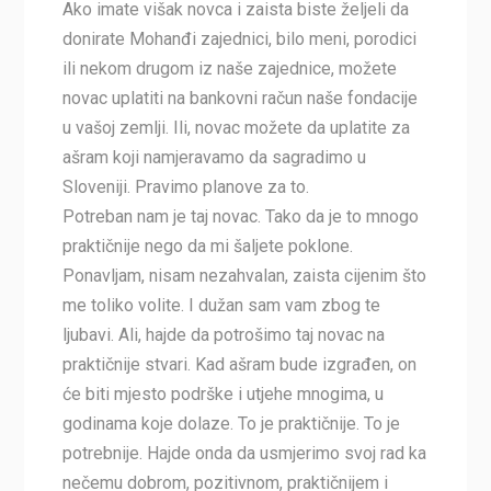
Ako imate višak novca i zaista biste željeli da
donirate Mohanđi zajednici, bilo meni, porodici
ili nekom drugom iz naše zajednice, možete
novac uplatiti na bankovni račun naše fondacije
u vašoj zemlji. Ili, novac možete da uplatite za
ašram koji namjeravamo da sagradimo u
Sloveniji. Pravimo planove za to.
Potreban nam je taj novac. Tako da je to mnogo
praktičnije nego da mi šaljete poklone.
Ponavljam, nisam nezahvalan, zaista cijenim što
me toliko volite. I dužan sam vam zbog te
ljubavi. Ali, hajde da potrošimo taj novac na
praktičnije stvari. Kad ašram bude izgrađen, on
će biti mjesto podrške i utjehe mnogima, u
godinama koje dolaze. To je praktičnije. To je
potrebnije. Hajde onda da usmjerimo svoj rad ka
nečemu dobrom, pozitivnom, praktičnijem i