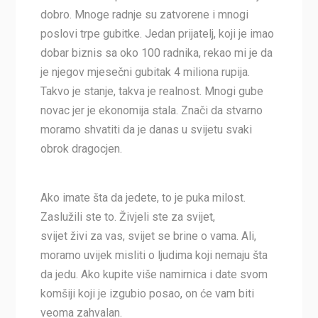
dobro. Mnoge radnje su zatvorene i mnogi
poslovi trpe gubitke. Jedan prijatelj, koji je imao
dobar biznis sa oko 100 radnika, rekao mi je da
je njegov mjesečni gubitak 4 miliona rupija.
Takvo je stanje, takva je realnost. Mnogi gube
novac jer je ekonomija stala. Znači da stvarno
moramo shvatiti da je danas u svijetu svaki
obrok dragocjen.
Ako imate šta da jedete, to je puka milost.
Zaslužili ste to. Živjeli ste za svijet,
svijet živi za vas, svijet se brine o vama. Ali,
moramo uvijek misliti o ljudima koji nemaju šta
da jedu. Ako kupite više namirnica i date svom
komšiji koji je izgubio posao, on će vam biti
veoma zahvalan.