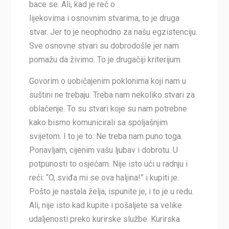
bace se. Ali, kad je reč o
lijekovima i osnovnim stvarima, to je druga
stvar. Jer to je neophodno za našu egzistenciju.
Sve osnovne stvari su dobrodošle jer nam
pomažu da živimo. To je drugačiji kriterijum.
Govorim o uobičajenim poklonima koji nam u
suštini ne trebaju. Treba nam nekoliko stvari za
oblačenje. To su stvari koje su nam potrebne
kako bismo komunicirali sa spoljašnjim
svijetom. I to je to. Ne treba nam puno toga.
Ponavljam, cijenim vašu ljubav i dobrotu. U
potpunosti to osjećam. Nije isto ući u radnju i
reći: “O, sviđa mi se ova haljina!” i kupiti je.
Pošto je nastala želja, ispunite je, i to je u redu.
Ali, nije isto kad kupite i pošaljete sa velike
udaljenosti preko kurirske službe. Kurirska