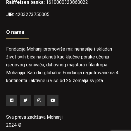
Raiffeisen banka:
1610000323860022
JIB:
4203273750005
O nama
Fondacija Mohanji promoviše mir, nenasilje i skladan
život svih bića na planeti kao ključne poruke učenja
njegovog osnivača, duhovnog majstora i filantropa
Mohanjija. Kao dio globalne Fondacija registrovane na 4
kontinenta i aktivne u više od 25 zemalja svijeta.
Facebook
Twitter
Instagram
YouTube
Sva prava zadržava Mohanji
2024 ©