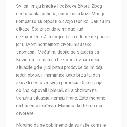
Svi oni imaju kredite i troškove života. Zbog
nedostataka prihoda, mnogi su u krizi. Mnoge
kompanije su otpustile svoje radnike. Dali su im
otkaze. Što znači da je mnogo ljudi
nezaposleno. A, mnogi od njih o tome ne pričaju,
jer u svom normalnom životu nisu tako
siromašni. Međutim, desila se situacija sa
Kovid-om i ostali su bez posla. Znam neke
situacije gdje ljudi pitaju prodavce da im daju
jedan obrok, ili namirnice kako bi za taj dan
skuvali nešto za svoju porodicu. Oni su prije
obično kupovali i plaćali, ali s obzirom na
trenutnu situaciju, nemaju hrane. Zato moramo
da budemo uviđavni. Moramo da držimo oči
otvorene.
Moramo da se pobrinemo da su naše komšije