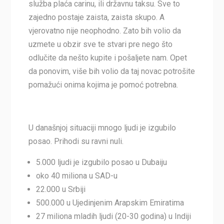
služba plaća carinu, ili državnu taksu. Sve to
zajedno postaje zaista, zaista skupo. A
vjerovatno nije neophodno. Zato bih volio da
uzmete u obzir sve te stvari pre nego što
odlučite da nešto kupite i pošaljete nam. Opet
da ponovim, više bih volio da taj novac potrošite
pomažući onima kojima je pomoć potrebna.
U današnjoj situaciji mnogo ljudi je izgubilo
posao. Prihodi su ravni nuli.
5.000 ljudi je izgubilo posao u Dubaiju
oko 40 miliona u SAD-u
22.000 u Srbiji
500.000 u Ujedinjenim Arapskim Emiratima
27 miliona mladih ljudi (20-30 godina) u Indiji