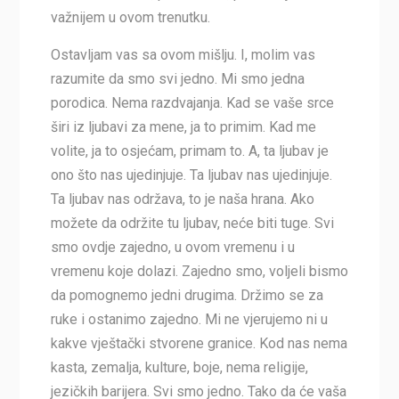
važnijem u ovom trenutku.
Ostavljam vas sa ovom mišlju. I, molim vas
razumite da smo svi jedno. Mi smo jedna
porodica. Nema razdvajanja. Kad se vaše srce
širi iz ljubavi za mene, ja to primim. Kad me
volite, ja to osjećam, primam to. A, ta ljubav je
ono što nas ujedinjuje. Ta ljubav nas ujedinjuje.
Ta ljubav nas održava, to je naša hrana. Ako
možete da održite tu ljubav, neće biti tuge. Svi
smo ovdje zajedno, u ovom vremenu i u
vremenu koje dolazi. Zajedno smo, voljeli bismo
da pomognemo jedni drugima. Držimo se za
ruke i ostanimo zajedno. Mi ne vjerujemo ni u
kakve vještački stvorene granice. Kod nas nema
kasta, zemalja, kulture, boje, nema religije,
jezičkih barijera. Svi smo jedno. Tako da će vaša