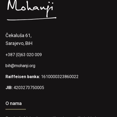
Čekaluša 61,
Sarajevo, BiH
+387 (0)63 020 009
bih@mohanji.org
Raiffeisen banka:
1610000323860022
JIB:
4203273750005
O nama