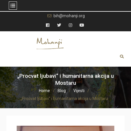
Skip
bih@mohanji.org
to
content
Facebook
Twitter
Instagram
YouTube
„Procvat ljubavi“ i humanitarna akcija u
Mostaru
Home
Blog
Vijesti
„Procvat ljubavi“ i humanitarna akcija u Mostaru