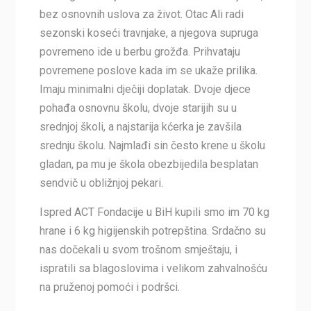
bez osnovnih uslova za život. Otac Ali radi
sezonski koseći travnjake, a njegova supruga
povremeno ide u berbu grožđa. Prihvataju
povremene poslove kada im se ukaže prilika.
Imaju minimalni dječiji doplatak. Dvoje djece
pohađa osnovnu školu, dvoje starijih su u
srednjoj školi, a najstarija kćerka je zavšila
srednju školu. Najmlađi sin često krene u školu
gladan, pa mu je škola obezbijedila besplatan
sendvič u obližnjoj pekari.
Ispred ACT Fondacije u BiH kupili smo im 70 kg
hrane i 6 kg higijenskih potrepština. Srdačno su
nas dočekali u svom trošnom smještaju, i
ispratili sa blagoslovima i velikom zahvalnošću
na pruženoj pomoći i podršci.