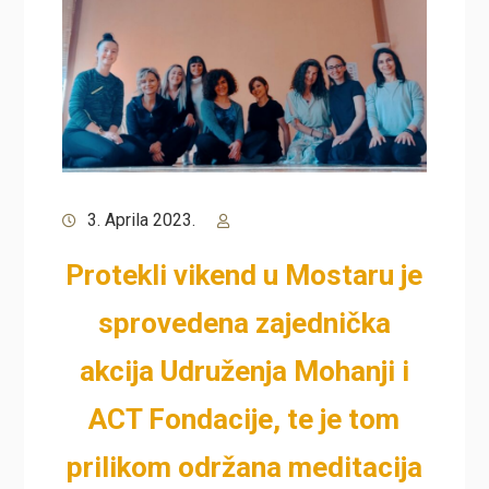
3. Aprila 2023.
Protekli vikend u Mostaru je
sprovedena zajednička
akcija Udruženja Mohanji i
ACT Fondacije, te je tom
prilikom održana meditacija