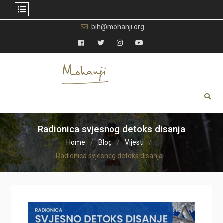
Skip
bih@mohanji.org
to
content
Facebook
Twitter
Instagram
YouTube
Radionica svjesnog detoks disanja
Home
Blog
Vijesti
Radionica svjesnog detoks disanja