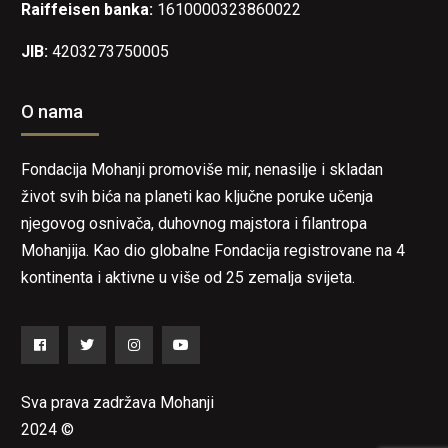
Raiffeisen banka:
1610000323860022
JIB:
4203273750005
O nama
Fondacija Mohanji promoviše mir, nenasilje i skladan
život svih bića na planeti kao ključne poruke učenja
njegovog osnivača, duhovnog majstora i filantropa
Mohanjija. Kao dio globalne Fondacija registrovane na 4
kontinenta i aktivne u više od 25 zemalja svijeta.
Facebook
Twitter
Instagram
YouTube
Sva prava zadržava Mohanji
2024 ©