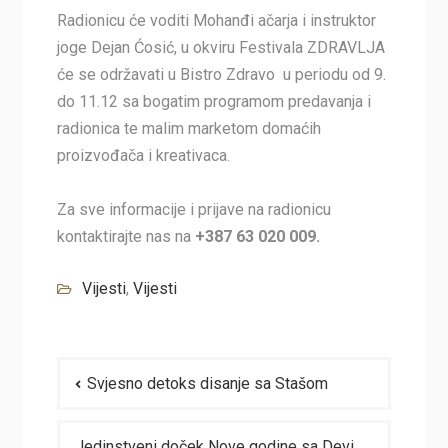
Radionicu će voditi Mohanđi ačarja i instruktor
joge Dejan Ćosić, u okviru Festivala ZDRAVLJA
će se održavati u Bistro Zdravo u periodu od 9.
do 11.12 sa bogatim programom predavanja i
radionica te malim marketom domaćih
proizvođača i kreativaca.
Za sve informacije i prijave na radionicu
kontaktirajte nas na
+387 63 020 009.
Vijesti
,
Vijesti
Navigacija
Svjesno detoks disanje sa Stašom
članaka
Jedinstveni doček Nove godine sa Devi