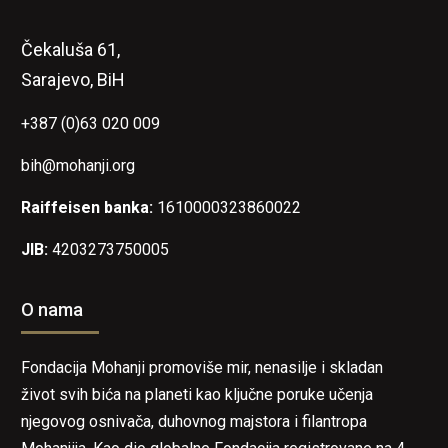
Čekaluša 61,
Sarajevo, BiH
+387 (0)63 020 009
bih@mohanji.org
Raiffeisen banka:
1610000323860022
JIB:
4203273750005
O nama
Fondacija Mohanji promoviše mir, nenasilje i skladan
život svih bića na planeti kao ključne poruke učenja
njegovog osnivača, duhovnog majstora i filantropa