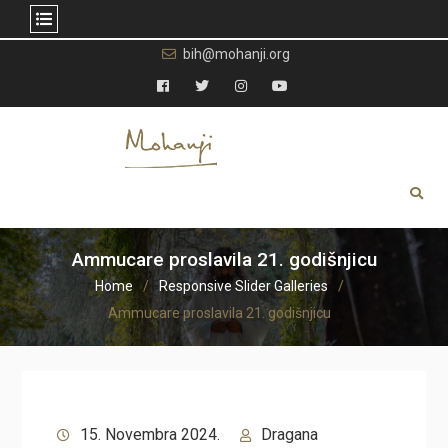
Skip
bih@mohanji.org
to
content
Facebook
Twitter
Instagram
YouTube
Ammucare proslavila 21. godišnjicu
Home
Responsive Slider Galleries
Ammucare proslavila 21. godišnjicu
15. Novembra 2024.
Dragana