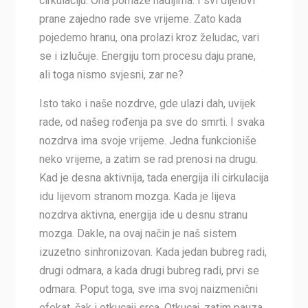
cirkulaciju. Ona pomaže nadijima. I svi dijelovi
prane zajedno rade sve vrijeme. Zato kada
pojedemo hranu, ona prolazi kroz želudac, vari
se i izlučuje. Energiju tom procesu daju prane,
ali toga nismo svjesni, zar ne?
Isto tako i naše nozdrve, gde ulazi dah, uvijek
rade, od našeg rođenja pa sve do smrti. I svaka
nozdrva ima svoje vrijeme. Jedna funkcioniše
neko vrijeme, a zatim se rad prenosi na drugu.
Kad je desna aktivnija, tada energija ili cirkulacija
idu lijevom stranom mozga. Kada je lijeva
nozdrva aktivna, energija ide u desnu stranu
mozga. Dakle, na ovaj način je naš sistem
izuzetno sinhronizovan. Kada jedan bubreg radi,
drugi odmara, a kada drugi bubreg radi, prvi se
odmara. Poput toga, sve ima svoj naizmenični
efekat, čak i otkucaji srca. Otkucaj, zatim pauza,