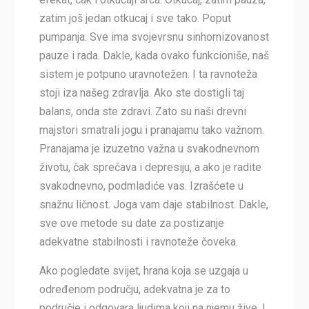
zatim još jedan otkucaj i sve tako. Poput
pumpanja. Sve ima svojevrsnu sinhornizovanost
pauze i rada. Dakle, kada ovako funkcioniše, naš
sistem je potpuno uravnotežen. I ta ravnoteža
stoji iza našeg zdravlja. Ako ste dostigli taj
balans, onda ste zdravi. Zato su naši drevni
majstori smatrali jogu i pranajamu tako važnom.
Pranajama je izuzetno važna u svakodnevnom
životu, čak sprečava i depresiju, a ako je radite
svakodnevno, podmladiće vas. Izrašćete u
snažnu ličnost. Joga vam daje stabilnost. Dakle,
sve ove metode su date za postizanje
adekvatne stabilnosti i ravnoteže čoveka.
Ako pogledate svijet, hrana koja se uzgaja u
određenom području, adekvatna je za to
područje i odgovara ljudima koji na njemu žive. I