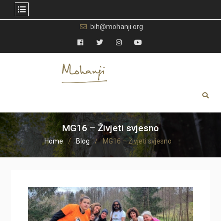
Skip
bih@mohanji.org
to
content
Facebook
Twitter
Instagram
YouTube
MG16 – Živjeti svjesno
Home
Blog
MG16 – Živjeti svjesno