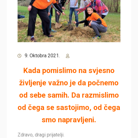
9. Oktobra 2021.
Kada pomislimo na svjesno
življenje važno je da počnemo
od sebe samih. Da razmislimo
od čega se sastojimo, od čega
smo napravljeni.
Zdravo, dragi prijatelji.