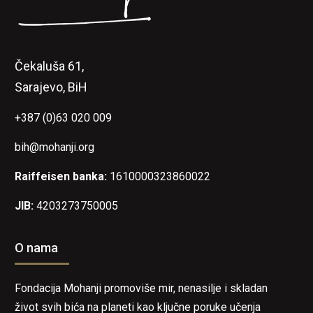
Čekaluša 61,
Sarajevo, BiH
+387 (0)63 020 009
bih@mohanji.org
Raiffeisen banka:
1610000323860022
JIB:
4203273750005
O nama
Fondacija Mohanji promoviše mir, nenasilje i skladan
život svih bića na planeti kao ključne poruke učenja