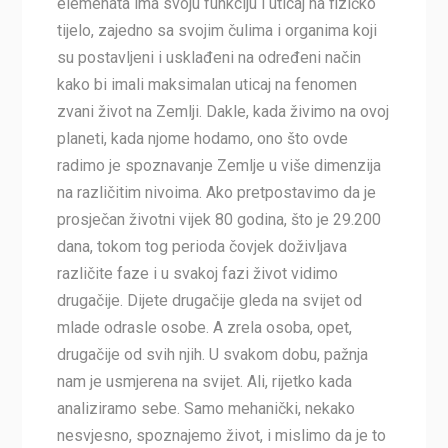
elemenata ima svoju funkciju i uticaj na fizičko
tijelo, zajedno sa svojim čulima i organima koji
su postavljeni i usklađeni na određeni način
kako bi imali maksimalan uticaj na fenomen
zvani život na Zemlji. Dakle, kada živimo na ovoj
planeti, kada njome hodamo, ono što ovde
radimo je spoznavanje Zemlje u više dimenzija
na različitim nivoima. Ako pretpostavimo da je
prosječan životni vijek 80 godina, što je 29.200
dana, tokom tog perioda čovjek doživljava
različite faze i u svakoj fazi život vidimo
drugačije. Dijete drugačije gleda na svijet od
mlade odrasle osobe. A zrela osoba, opet,
drugačije od svih njih. U svakom dobu, pažnja
nam je usmjerena na svijet. Ali, rijetko kada
analiziramo sebe. Samo mehanički, nekako
nesvjesno, spoznajemo život, i mislimo da je to