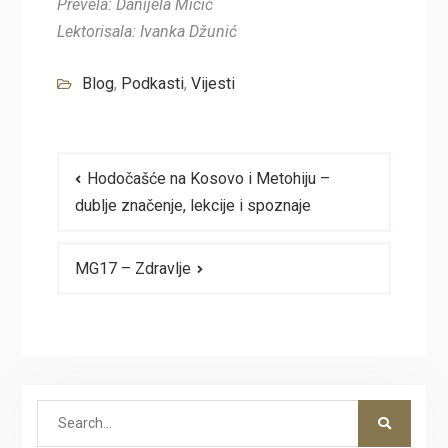
Prevela: Danijela Micić
Lektorisala: Ivanka Džunić
Blog
,
Podkasti
,
Vijesti
Navigacija
Hodočašće na Kosovo i Metohiju –
članaka
dublje značenje, lekcije i spoznaje
MG17 – Zdravlje
Search
for: