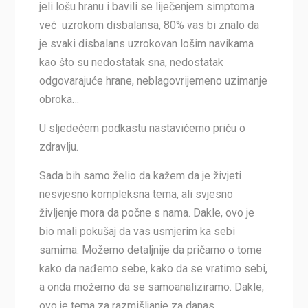
jeli lošu hranu i bavili se liječenjem simptoma
već uzrokom disbalansa, 80% vas bi znalo da
je svaki disbalans uzrokovan lošim navikama
kao što su nedostatak sna, nedostatak
odgovarajuće hrane, neblagovrijemeno uzimanje
obroka…
U sljedećem podkastu nastavićemo priču o
zdravlju.
Sada bih samo želio da kažem da je živjeti
nesvjesno kompleksna tema, ali svjesno
življenje mora da počne s nama. Dakle, ovo je
bio mali pokušaj da vas usmjerim ka sebi
samima. Možemo detaljnije da pričamo o tome
kako da nađemo sebe, kako da se vratimo sebi,
a onda možemo da se samoanaliziramo. Dakle,
ovo je tema za razmišljanje za danas.