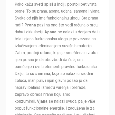
Kako kažu sveti spisi u Indiji, postoji pet vrsta
prane. To su prana, apana, udana, samana i vjana.
Svaka od njih ima funkcionalnu ulogu. Šta prana
radi?
Prana
pazi na ono što vodi računa o srcu,
dahu i cirkulaciji.
Apana
se nalazi u donjem delu
tela i njena funkcionalna uloga je povezana sa
izlučivanjem, eliminacijom suvišnih materija.
Zatim, postoji
udana
, koja je smeštena u vratu i
njen posao je da obezbedi da čula, um,
pamćenje i svi ti elementi pravilno funkcionišu.
Dalje, tu su
samana
, koja se nalazi u sredini
želuca, manipuri, i njen glavni posao je da
napravi balans između varenja i prerade,
zapravo obrada hrane koju smo
konzumirali.
Vjana
se nalazi svuda, pa je više
poput funkcionalne energije, i zadužena je za