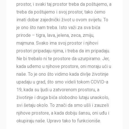
prostor, i svaki taj prostor treba da poštujemo, a
treba da poštujemo i svoj prostor, tako ćemo
imati dobar zajednički život u ovom svijetu. To
je ono što nam treba. Isto važi za sva bića
prirode – tigra, lava, jelena, zeca, zmiju,
majmuna. Svako ima svoj prostor i njihovi
prostori pripadaju njima, i treba da im pripadaju.
Ne bi trebalo ni te prostore da uzurpiramo. Jer,
kada uđemo u njihove prostore, oni moraju ući u
naše. To je ono što vidimo kada divlje životinje
upadaju u grad, što smo videli tokom COVID-a
19, kada su ljudi u zatvorenom prostoru, a
životinje i druga bića slobodno lutaju unaokolo,
svi šetaju okolo. To znači da smo ušli i zauzeli
njihove prostore, a kada dobiju šansu, oni uđu i
okupiraju naše. Upravo tako to funkcioniše.