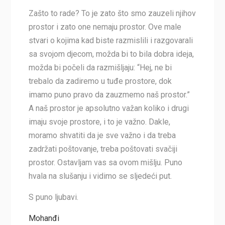
Zašto to rade? To je zato što smo zauzeli njihov
prostor i zato one nemaju prostor. Ove male
stvari o kojima kad biste razmislili i razgovarali
sa svojom djecom, možda bi to bila dobra ideja,
možda bi počeli da razmišljaju: “Hej, ne bi
trebalo da zadiremo u tuđe prostore, dok
imamo puno pravo da zauzmemo naš prostor.”
A naš prostor je apsolutno važan koliko i drugi
imaju svoje prostore, i to je važno. Dakle,
moramo shvatiti da je sve važno i da treba
zadržati poštovanje, treba poštovati svačiji
prostor. Ostavljam vas sa ovom mišlju. Puno
hvala na slušanju i vidimo se sljedeći put.
S puno ljubavi.
Mohanđi