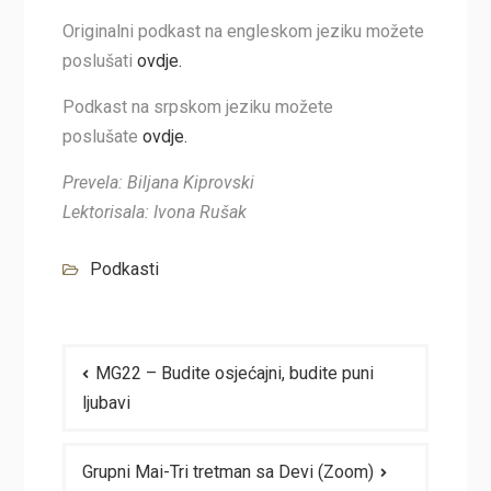
Originalni podkast na engleskom jeziku možete
poslušati
ovdje.
Podkast na srpskom jeziku možete
poslušate
ovdje.
Prevela: Biljana Kiprovski
Lektorisala: Ivona Rušak
Podkasti
Navigacija
MG22 – Budite osjećajni, budite puni
članaka
ljubavi
Grupni Mai-Tri tretman sa Devi (Zoom)