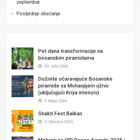
septembar
Posljednje obećanje
Pet dana transformacije na
bosanskim piramidama
29. Jula 2026.
Doživite očaravajuće Bosanske
piramide sa Mohanjijem uživo
(uključujući Kriya intenziv)
5. Maja 2026.
Shakti Fest Balkan
3. Oktobra 2025.
Mohanji na VIR Peace Awards 2025 |