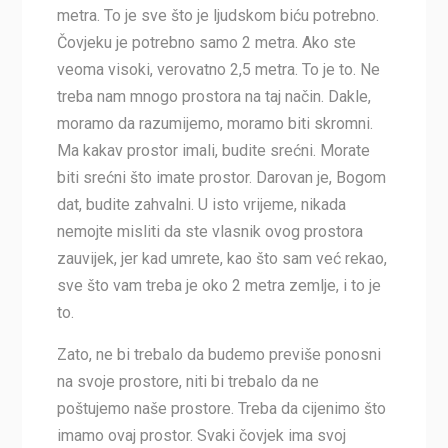
metra. To je sve što je ljudskom biću potrebno.
Čovjeku je potrebno samo 2 metra. Ako ste
veoma visoki, verovatno 2,5 metra. To je to. Ne
treba nam mnogo prostora na taj način. Dakle,
moramo da razumijemo, moramo biti skromni.
Ma kakav prostor imali, budite srećni. Morate
biti srećni što imate prostor. Darovan je, Bogom
dat, budite zahvalni. U isto vrijeme, nikada
nemojte misliti da ste vlasnik ovog prostora
zauvijek, jer kad umrete, kao što sam već rekao,
sve što vam treba je oko 2 metra zemlje, i to je
to.
Zato, ne bi trebalo da budemo previše ponosni
na svoje prostore, niti bi trebalo da ne
poštujemo naše prostore. Treba da cijenimo što
imamo ovaj prostor. Svaki čovjek ima svoj