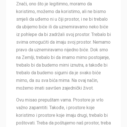
Znači, ono što je legitimno, moramo da
koristimo, možemo da koristimo, ali ne bismo
smjeli da uđemo ni u čiji prostor, i ne bi trebalo
da ubijemo biće ili da uznemiravamo neko biće
iz pohlepe da bi zadržali svoj prostor. Trebalo bi
svima omogućiti da imaju svoj prostor. Nemamo
pravo da uznemiravamo nijedno biće. Dok smo
na Zemlji, trebalo bi da imamo mirno postojanje,
trebalo bi da budemo mirni iznutra, a takođe bi
trebalo da budemo sigurni da je svako biće
mirno, da su sva bića mirna. Na ovaj način,
možemo imati savršen zajednički život.
Ovu misao prepuštam vama. Prostore je vrlo
važno zapamtiti. Takođe, i prostore koje
koristimo i prostore koje imaju drugi, trebalo bi
poštovati. Treba da poštujemo naš prostor, treba