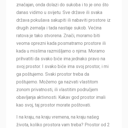
značajan, onda dolazi do sukoba i to je ono što
danas vidimo u svijetu. Sve države ili svaka
država pokušava sakupiti ili nabaviti prostore iz
drugih zemalja i tada nastaje sukob. Većina
ratova je tako stvorena. Znači, moramo biti
veoma oprezni kada posmatramo prostore ili
kada u mislima razmišljamo o njima. Moramo
prihvatiti da svako biće ima jednako pravo na
svoj prostor. I svako biće ima svoj prostor, i mi
ga poštujemo. Svaki prostor treba da
poštujemo. Možemo ga nazvati vlastitom
zonom privatnosti, ili vlastitim područjem
obavljanja aktivnosti. Kakav god prostor imali
kao svoj, taj prostor morate poštovati.
I na kraju, na kraju vremena, na kraju našeg
života, koliko prostora vam treba? Prostor od 2