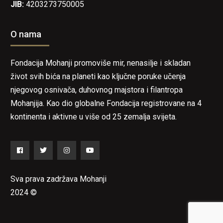
JIB:
4203273750005
O nama
Fondacija Mohanji promoviše mir, nenasilje i skladan
život svih bića na planeti kao ključne poruke učenja
njegovog osnivača, duhovnog majstora i filantropa
Mohanjija. Kao dio globalne Fondacija registrovane na 4
kontinenta i aktivne u više od 25 zemalja svijeta.
Facebook
Twitter
Instagram
YouTube
Sva prava zadržava Mohanji
2024 ©