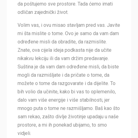
da poštujemo sve prostore. Tada ćemo imati
odličan zajednički život.
Volim vas, i ovu misao stavljam pred vas. Javite
mi šta mislite o tome. Ovo je samo da vam dam
određene misli da obradite, da razmislite.
Znate, ova cijela ideja podkasta nije da učite
nikakvu lekciju ili da vam držim predavanje.
Suština je da vam dam određene misli, da biste
mogli da razmišljate i da pričate o tome, da
možete o tome da razgovarate i da dijelite. To
bih volio da učinite, kako bi vas to oplemenilo,
dalo vam više energije i više stabilnosti, jer
mnogo puta o tome ne razmišljamo. Baš kao što
sam rekao, zašto divlje životinje upadaju u naše
prostore, a mi ih ponekad ubijamo, to smo
vidjeli.