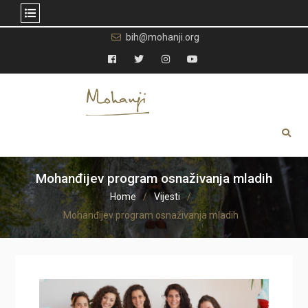
Skip
bih@mohanji.org
to
content
Facebook
Twitter
Instagram
YouTube
Mohanđijev program osnaživanja mladih
Home
Vijesti
Mohanđijev program osnaživanja mladih