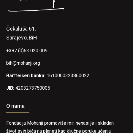
Čekaluša 61,
Sarajevo, BiH
+387 (0)63 020 009
bih@mohanji.org
Raiffeisen banka:
1610000323860022
JIB:
4203273750005
O nama
Fondacija Mohanji promoviše mir, nenasilje i skladan
život svih bića na planeti kao ključne poruke učenja