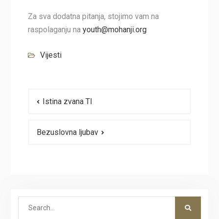
Za sva dodatna pitanja, stojimo vam na
raspolaganju na
youth@mohanji.org
Vijesti
Navigacija
Istina zvana TI
članaka
Bezuslovna ljubav
Search
for: