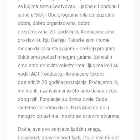
na kojima sam učestvovao – jedno u Londonu i
jedno u Srbiji. Oba programa bila su izuzetno
dobra, dobro organizovana, dobro
prezentovana. 20. godišnjicu Ammucare smo
proslavili u Nju Delhiju. Takođe sam i tome
mogao da prisustvovujem – prelijep program.
Odali smo počast mnogim ljudima. Zahvalili
smo smo se svim volonterima i ljudima koji su
vodili ACT Fondaciju i Ammucare tokom
poslednjih 20 godina postojanja. Poštujemo ih,
volimo ih, i zahvalni smo što smo danas ovdje
zbog njih. Fondacije su danas ovde. Sada
rastemo. Ići ćemo dalje. Razvijaćemo se u
mnogim oblastima i nositi se s novim stvarima.
Dakle, sve ovo zahtjeva ljudsku snagu,
odlučnost, posvećenost ljudi, i to je sve milost.