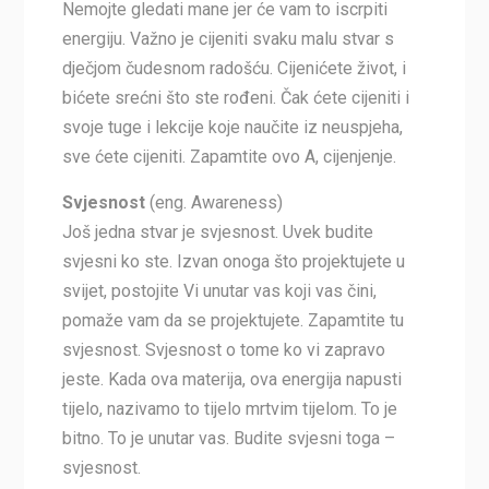
Nemojte gledati mane jer će vam to iscrpiti
energiju. Važno je cijeniti svaku malu stvar s
dječjom čudesnom radošću. Cijenićete život, i
bićete srećni što ste rođeni. Čak ćete cijeniti i
svoje tuge i lekcije koje naučite iz neuspjeha,
sve ćete cijeniti. Zapamtite ovo A, cijenjenje.
Svjesnost
(eng. Awareness)
Još jedna stvar je svjesnost. Uvek budite
svjesni ko ste. Izvan onoga što projektujete u
svijet, postojite Vi unutar vas koji vas čini,
pomaže vam da se projektujete. Zapamtite tu
svjesnost. Svjesnost o tome ko vi zapravo
jeste. Kada ova materija, ova energija napusti
tijelo, nazivamo to tijelo mrtvim tijelom. To je
bitno. To je unutar vas. Budite svjesni toga –
svjesnost.