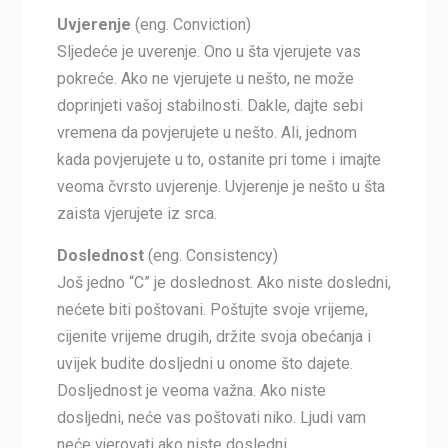
Uvjerenje
(eng. Conviction)
Sljedeće je uverenje. Ono u šta vjerujete vas
pokreće. Ako ne vjerujete u nešto, ne može
doprinjeti vašoj stabilnosti. Dakle, dajte sebi
vremena da povjerujete u nešto. Ali, jednom
kada povjerujete u to, ostanite pri tome i imajte
veoma čvrsto uvjerenje. Uvjerenje je nešto u šta
zaista vjerujete iz srca.
Doslednost
(eng. Consistency)
Još jedno “C” je doslednost. Ako niste dosledni,
nećete biti poštovani. Poštujte svoje vrijeme,
cijenite vrijeme drugih, držite svoja obećanja i
uvijek budite dosljedni u onome što dajete.
Dosljednost je veoma važna. Ako niste
dosljedni, neće vas poštovati niko. Ljudi vam
neće vjerovati ako niste dosledni.