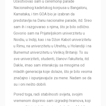
Učestvovao sam u ceremoniji parade
Nacionalnog kadetskog korpusa u Bangaloru,
Karnataka, i tim GOA bio je izabran da
predstavlja na Danu nacionalne parade, itd. Sreo
sam ih i razgovarao s njima, što je bilo odlično.
Govorio sam na Prijateljskom univerzitetu u
Noidiu, u Indiji, kao i na Džon Kabot univerzitetu
u Rimu, na univerzitetu u Utrehtu, u Holandiji i na
Burnemut univerzitetu u Velikoj Britaniji. To su
sve univerziteti, studenti, članovi fakulteta, itd.
Dakle, imao sam interakciju sa mnogima od
mladih generacija koje dolaze, što je bilo veoma
značajno i ispunjavajuće za mene. Nadam se da
su i oni nešto dobili.
Pored toga, radi stabilnosti svijeta, svojim
vremenom doprinio sam izgradnji hramova, koji