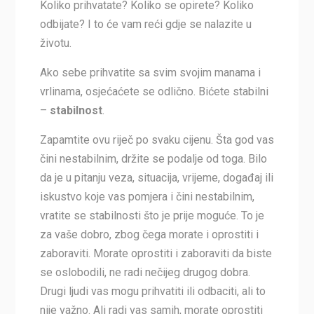
Koliko prihvatate? Koliko se opirete? Koliko
odbijate? I to će vam reći gdje se nalazite u
životu.
Ako sebe prihvatite sa svim svojim manama i
vrlinama, osjećaćete se odlično. Bićete stabilni
–
stabilnost
.
Zapamtite ovu riječ po svaku cijenu. Šta god vas
čini nestabilnim, držite se podalje od toga. Bilo
da je u pitanju veza, situacija, vrijeme, događaj ili
iskustvo koje vas pomjera i čini nestabilnim,
vratite se stabilnosti što je prije moguće. To je
za vaše dobro, zbog čega morate i oprostiti i
zaboraviti. Morate oprostiti i zaboraviti da biste
se oslobodili, ne radi nečijeg drugog dobra.
Drugi ljudi vas mogu prihvatiti ili odbaciti, ali to
nije važno. Ali radi vas samih, morate oprostiti