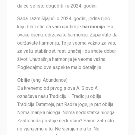
da će se isto dogoditi i u 2024. godini.
Sada, razmišljajući o 2024. godini, jedna riječ
koju bih želio da vam uputim je
harmonija.
Po
svaku cijenu, održavajte harmoniju. Zapamtite da
održavate harmoniju. To je veoma važno za vas,
za vašu stabilnost, rast, značaj i da imate dobar
život. Unutrašnja harmonija je veoma važna.
Pogledajmo ove aspekte malo detaljnije.
Obilje
(eng. Abundance)
Da krenemo od prvog slova A. Slovo A
označava našu Tradiciju – Tradiciju obilja.
Tradicija Datatreja, put Radža joge, je put obilja.
Nema manjka ničega. Nema nedostatka ničega.
Zašto onda postoje nedostaci? Samo zato što
ne vjerujemo u to. Ne vjerujemo u to. Ne