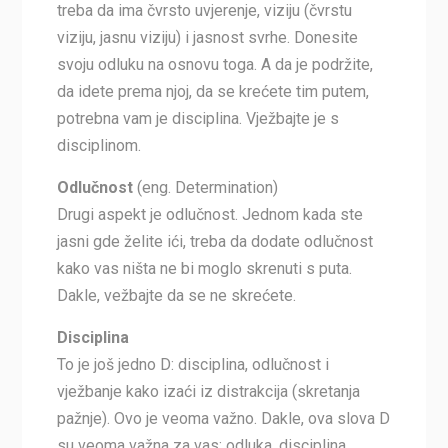
treba da ima čvrsto uvjerenje, viziju (čvrstu
viziju, jasnu viziju) i jasnost svrhe. Donesite
svoju odluku na osnovu toga. A da je podržite,
da idete prema njoj, da se krećete tim putem,
potrebna vam je disciplina. Vježbajte je s
disciplinom.
Odlučnost
(eng. Determination)
Drugi aspekt je odlučnost. Jednom kada ste
jasni gde želite ići, treba da dodate odlučnost
kako vas ništa ne bi moglo skrenuti s puta.
Dakle, vežbajte da se ne skrećete.
Disciplina
To je još jedno D: disciplina, odlučnost i
vježbanje kako izaći iz distrakcija (skretanja
pažnje). Ovo je veoma važno. Dakle, ova slova D
su veoma važna za vas: odluka, disciplina,