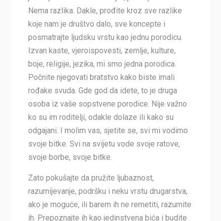
Nema razlika. Dakle, prođite kroz sve razlike
koje nam je društvo dalo, sve koncepte i
posmatrajte ljudsku vrstu kao jednu porodicu.
Izvan kaste, vjeroispovesti, zemlje, kulture,
boje, religije, jezika, mi smo jedna porodica.
Počnite njegovati bratstvo kako biste imali
rođake svuda. Gde god da idete, to je druga
osoba iz vaše sopstvene porodice. Nije važno
ko su im roditelji, odakle dolaze ili kako su
odgajani. I molim vas, sjetite se, svi mi vodimo
svoje bitke. Svi na svijetu vode svoje ratove,
svoje borbe, svoje bitke.
Zato pokušajte da pružite ljubaznost,
razumijevanje, podršku i neku vrstu drugarstva,
ako je moguće, ili barem ih ne remetiti, razumite
ih. Prepoznajte ih kao jedinstvena bića i budite