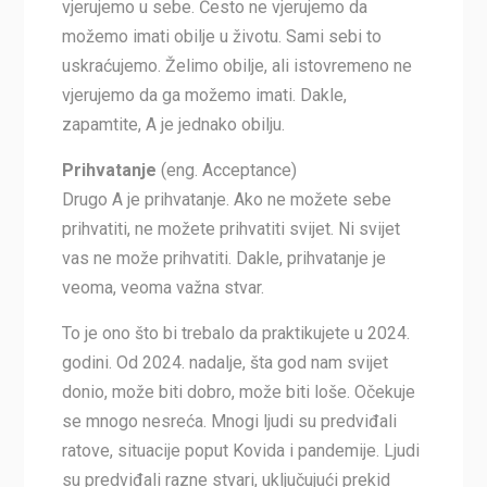
vjerujemo u sebe. Često ne vjerujemo da
možemo imati obilje u životu. Sami sebi to
uskraćujemo. Želimo obilje, ali istovremeno ne
vjerujemo da ga možemo imati. Dakle,
zapamtite, A je jednako obilju.
Prihvatanje
(eng. Acceptance)
Drugo A je prihvatanje. Ako ne možete sebe
prihvatiti, ne možete prihvatiti svijet. Ni svijet
vas ne može prihvatiti. Dakle, prihvatanje je
veoma, veoma važna stvar.
To je ono što bi trebalo da praktikujete u 2024.
godini. Od 2024. nadalje, šta god nam svijet
donio, može biti dobro, može biti loše. Očekuje
se mnogo nesreća. Mnogi ljudi su predviđali
ratove, situacije poput Kovida i pandemije. Ljudi
su predviđali razne stvari, uključujući prekid