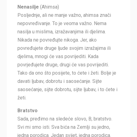
Nenasilje
(Ahimsa)
Posljednje, ali ne manje važno, ahimsa znači
nepovređivanje. To je veoma važno. Nema
nasilja u mislima, izražavanjima ili djelima.
Nikada ne povređujte nikoga. Jer, ako
povređujete druge ljude svojim izražajima ili
djelima, mnogi će vas povrijediti. Kada
povrjeđujete druge, drugi će vas povrijediti.
Tako da ono što posijete, to ćete i žeti. Bolje je
davati ljubav, dobrotu i saosećanje. Sijte
saosećanje, sijte dobrotu, sijte ljubav, i to ćete i
žeti.
Bratstvo
Sada, pređimo na sledeće slovo, B, bratstvo.
Svi mi smo isti. Sva bića na Zemlji su jedno,
jedna porodica. Jedan svijet, jedna porodica.