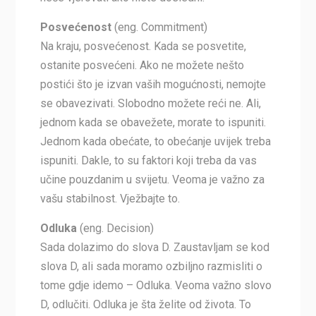
Posvećenost
(eng. Commitment)
Na kraju, posvećenost. Kada se posvetite,
ostanite posvećeni. Ako ne možete nešto
postići što je izvan vaših mogućnosti, nemojte
se obavezivati. Slobodno možete reći ne. Ali,
jednom kada se obavežete, morate to ispuniti.
Jednom kada obećate, to obećanje uvijek treba
ispuniti. Dakle, to su faktori koji treba da vas
učine pouzdanim u svijetu. Veoma je važno za
vašu stabilnost. Vježbajte to.
Odluka
(eng. Decision)
Sada dolazimo do slova D. Zaustavljam se kod
slova D, ali sada moramo ozbiljno razmisliti o
tome gdje idemo – Odluka. Veoma važno slovo
D, odlučiti. Odluka je šta želite od života. To