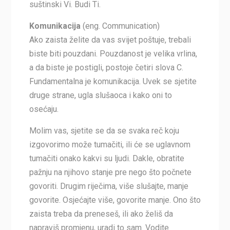
suštinski Vi. Budi Ti.
Komunikacija
(eng. Communication)
Ako zaista želite da vas svijet poštuje, trebali
biste biti pouzdani. Pouzdanost je velika vrlina,
a da biste je postigli, postoje četiri slova C.
Fundamentalna je komunikacija. Uvek se sjetite
druge strane, ugla slušaoca i kako oni to
osećaju.
Molim vas, sjetite se da se svaka reč koju
izgovorimo može tumačiti, ili će se uglavnom
tumačiti onako kakvi su ljudi. Dakle, obratite
pažnju na njihovo stanje pre nego što počnete
govoriti. Drugim riječima, više slušajte, manje
govorite. Osjećajte više, govorite manje. Ono što
zaista treba da preneseš, ili ako želiš da
napraviš promjenu, uradi to sam. Vodite