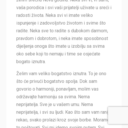
vaša porodica i svi vaši prijatelji uživate u sreći i
radosti života. Neka svi vi imate veliko
ispunjenje i zadovoljstvo životom i svime što
radite. Neka sve to radite s dubokom darmom,
pravdom i dobrotom, i neka imate sposobnost
dijeljenja onoga što imate u izobilju sa svima
oko sebe koji to nemaju i time se osjećate
bogato iznutra.
Želim vam veliko bogatstvo iznutra. To je ono
što će privući bogatstvo spolja. Dok sam
govorio o harmoniji, ponavljam, molim vas
održavajte harmoniju sa svima. Nema
neprijatelja. Sve je u vašem umu. Nema
neprijatelja, i svi su ljudi. Kao što sam vam ranije
rekao, svako prolazi kroz svoje borbe. Moramo
to poštovati. Svi mi idemo svojim putem. Svi