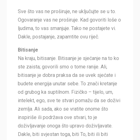
Sve što vas ne proširuje, ne uključujte se u to.
Ogovaranje vas ne proširuje. Kad govoriti loše o
ljudima, to vas smanjuje. Tako ne postajete vi.
Dakle, postajanje, zapamtite ovu riječ.
Bitisanje
Na kraju, bitisanje. Bitisanje je sjećanje na to ko
ste zaista; govorili smo o tome ranije. Ali,
bitisanje je dobra praksa da se uvek sjećate i
budete energija unutar sebe. To znači kretanje
od grubog ka suptilnom. Fizičko – tijelo, um,
intelekt, ego, sve te stvari pomažu da se doživi
zemlja. Ali sada, ako se vratite onome što
inspiriše ili podržava ove stvari, to je
doživljavanje onoga što upravo doživljavate.
Dakle, biti svjestan toga, biti To, biti ili biti