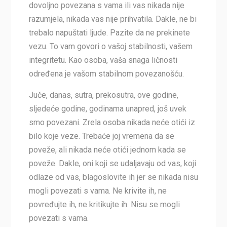
dovoljno povezana s vama ili vas nikada nije
razumjela, nikada vas nije prihvatila. Dakle, ne bi
trebalo napuštati ljude. Pazite da ne prekinete
vezu. To vam govori o vašoj stabilnosti, vašem
integritetu. Kao osoba, vaša snaga ličnosti
određena je vašom stabilnom povezanošću.
Juče, danas, sutra, prekosutra, ove godine,
sljedeće godine, godinama unapred, još uvek
smo povezani. Zrela osoba nikada neće otići iz
bilo koje veze. Trebaće joj vremena da se
poveže, ali nikada neće otići jednom kada se
poveže. Dakle, oni koji se udaljavaju od vas, koji
odlaze od vas, blagoslovite ih jer se nikada nisu
mogli povezati s vama. Ne krivite ih, ne
povređujte ih, ne kritikujte ih. Nisu se mogli
povezati s vama.