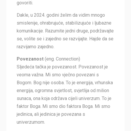
govoriti.
Dakle, u 2024. godini želim da vidim mnogo
smislenije, ohrabrujuće, stabilizujuće i ljubazne
komunikacije. Razumite jedni druge, podržavajte
se, volite se i zajedno se razvijajte. Hajde da se
razvijamo zajedno.
Povezanost
(eng. Connection)
Sljedeća tačka je povezanost. Povezanost je
veoma važna. Mi smo vječno povezani s
Bogom. Bog nije osoba. To je energija, vrhunska
energija, ogromna svjetlost, svjetlija od milion
sunaca, ona koja održava cijeli univerzum. To je
faktor Boga. Mi smo dio faktora Boga. Mi smo
jedinica, ali jedinica je povezana s
univerzumom.