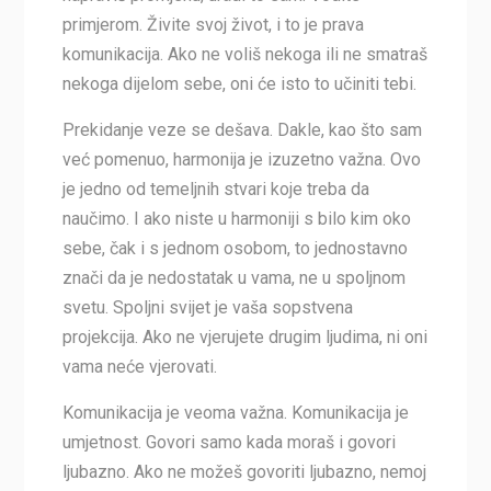
primjerom. Živite svoj život, i to je prava
komunikacija. Ako ne voliš nekoga ili ne smatraš
nekoga dijelom sebe, oni će isto to učiniti tebi.
Prekidanje veze se dešava. Dakle, kao što sam
već pomenuo, harmonija je izuzetno važna. Ovo
je jedno od temeljnih stvari koje treba da
naučimo. I ako niste u harmoniji s bilo kim oko
sebe, čak i s jednom osobom, to jednostavno
znači da je nedostatak u vama, ne u spoljnom
svetu. Spoljni svijet je vaša sopstvena
projekcija. Ako ne vjerujete drugim ljudima, ni oni
vama neće vjerovati.
Komunikacija je veoma važna. Komunikacija je
umjetnost. Govori samo kada moraš i govori
ljubazno. Ako ne možeš govoriti ljubazno, nemoj