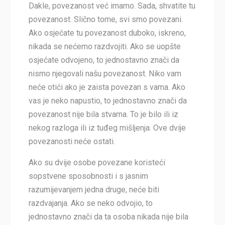
Dakle, povezanost već imamo. Sada, shvatite tu
povezanost. Slično tome, svi smo povezani.
Ako osjećate tu povezanost duboko, iskreno,
nikada se nećemo razdvojiti. Ako se uopšte
osjećate odvojeno, to jednostavno znači da
nismo njegovali našu povezanost. Niko vam
neće otići ako je zaista povezan s vama. Ako
vas je neko napustio, to jednostavno znači da
povezanost nije bila stvarna. To je bilo ili iz
nekog razloga ili iz tuđeg mišljenja. Ove dvije
povezanosti neće ostati.
Ako su dvije osobe povezane koristeći
sopstvene sposobnosti i s jasnim
razumijevanjem jedna druge, neće biti
razdvajanja. Ako se neko odvojio, to
jednostavno znači da ta osoba nikada nije bila