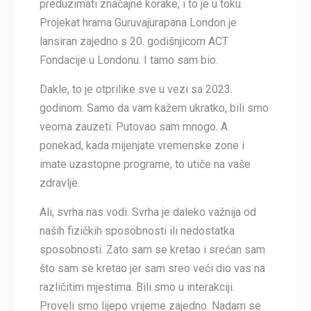
preduzimati značajne korake, i to je u toku.
Projekat hrama Guruvajurapana London je
lansiran zajedno s 20. godišnjicom ACT
Fondacije u Londonu. I tamo sam bio.
Dakle, to je otprilike sve u vezi sa 2023.
godinom. Samo da vam kažem ukratko, bili smo
veoma zauzeti. Putovao sam mnogo. A
ponekad, kada mijenjate vremenske zone i
imate uzastopne programe, to utiče na vaše
zdravlje.
Ali, svrha nas vodi. Svrha je daleko važnija od
naših fizičkih sposobnosti ili nedostatka
sposobnosti. Zato sam se kretao i srećan sam
što sam se kretao jer sam sreo veći dio vas na
različitim mjestima. Bili smo u interakciji.
Proveli smo lijepo vrijeme zajedno. Nadam se