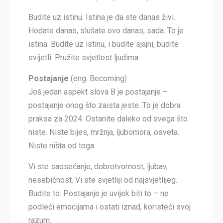
Budite uz istinu. Istina je da ste danas živi.
Hodate danas, slušate ovo danas, sada. To je
istina. Budite uz istinu, i budite sjajni, budite
svijetli. Pružite svjetlost ljudima.
Postajanje
(eng. Becoming)
Još jedan aspekt slova B je postajanje –
postajanje onog što zaista jeste. To je dobra
praksa za 2024. Ostanite daleko od svega što
niste. Niste bijes, mržnja, ljubomora, osveta.
Niste ništa od toga.
Vi ste saosećanje, dobrotvornost, ljubav,
nesebičnost. Vi ste svjetliji od najsvjetlijeg.
Budite to. Postajanje je uvijek biti to – ne
podleći emocijama i ostati iznad, koristeći svoj
razum.