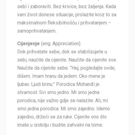
sebi i zaboraviti. Bez krivice, bez žaljenja. Kada
vam život donese situacije, prolazite kroz to sa
maksimalnom fleksibilnošću i prihvatanjem –
samoprihvatanjem.
Cijenjenje
(eng. Appreciation)
Dok prihvatate sebe, dok se stabilizujete u
sebi, naučite da cijenite. Naučite da cijenite sve.
Naučite da cijenite sebe. “Hej, pogledajte ovde,
dišem. Imam hranu da jedem. Oko mene je
ljubav. Ljudi brinu.” Porodica Mohanđi je
stvarnost. Svi smo jedno. Mi smo jedna
porodica, nije važno gdje se nalazite. Ali, mi
smo jedna porodica. Mi smo zajedno. Idemo
zajedno, držeći se za ruke. Cijenite ono što
imate u izobilju i budite zahvalni na tome.