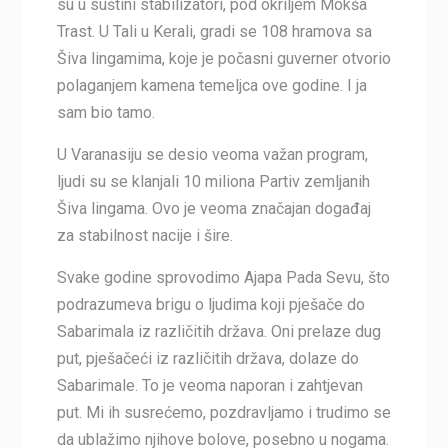
su u suštini stabilizatori, pod okriljem Mokša
Trast. U Tali u Kerali, gradi se 108 hramova sa
Šiva lingamima, koje je počasni guverner otvorio
polaganjem kamena temeljca ove godine. I ja
sam bio tamo.
U Varanasiju se desio veoma važan program,
ljudi su se klanjali 10 miliona Partiv zemljanih
Šiva lingama. Ovo je veoma značajan događaj
za stabilnost nacije i šire.
Svake godine sprovodimo Ajapa Pada Sevu, što
podrazumeva brigu o ljudima koji pješače do
Sabarimala iz različitih država. Oni prelaze dug
put, pješačeći iz različitih država, dolaze do
Sabarimale. To je veoma naporan i zahtjevan
put. Mi ih susrećemo, pozdravljamo i trudimo se
da ublažimo njihove bolove, posebno u nogama.