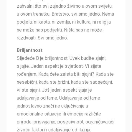
zahvalni što svi zajedno živimo u ovom svijetu,
u ovom trenutku. Bratstvo, svi smo jedno. Nema
podjela, ni kasta, ni zemlja, ni kultura, ni religija
ne može nas podijeliti. Ništa nas ne može
razdvojiti. Svi smo jedno.
Briljantnost
Sljedeće B je briljantnost. Uvek budite sjajni,
sijajte. Jedan aspekt je svjetlost. Vi sijate
rođenjem. Kada ćete zaista biti sjajni? Kada ste
nesebični, kada ste brižni, kada ste saosećajni,
vi ste sjajni. Još jedan aspekt sjaja je
udaljavanje od tame. Udaljavanje od tame
jednostavno znači ne uključivanje u
emocionalne situacije ili emocije različite
prirode: prisvajanje, posesivnost, ograničavajući
životni faktori i udaljavanje od iluzija.