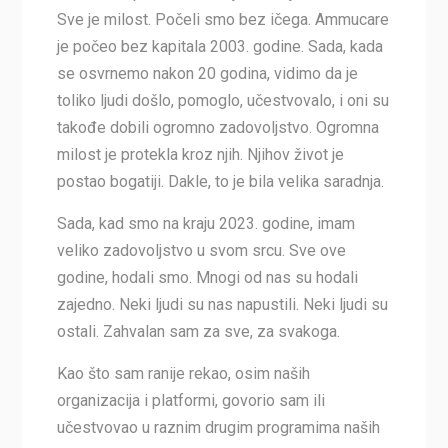
Sve je milost. Počeli smo bez ičega. Ammucare
je počeo bez kapitala 2003. godine. Sada, kada
se osvrnemo nakon 20 godina, vidimo da je
toliko ljudi došlo, pomoglo, učestvovalo, i oni su
takođe dobili ogromno zadovoljstvo. Ogromna
milost je protekla kroz njih. Njihov život je
postao bogatiji. Dakle, to je bila velika saradnja.
Sada, kad smo na kraju 2023. godine, imam
veliko zadovoljstvo u svom srcu. Sve ove
godine, hodali smo. Mnogi od nas su hodali
zajedno. Neki ljudi su nas napustili. Neki ljudi su
ostali. Zahvalan sam za sve, za svakoga.
Kao što sam ranije rekao, osim naših
organizacija i platformi, govorio sam ili
učestvovao u raznim drugim programima naših