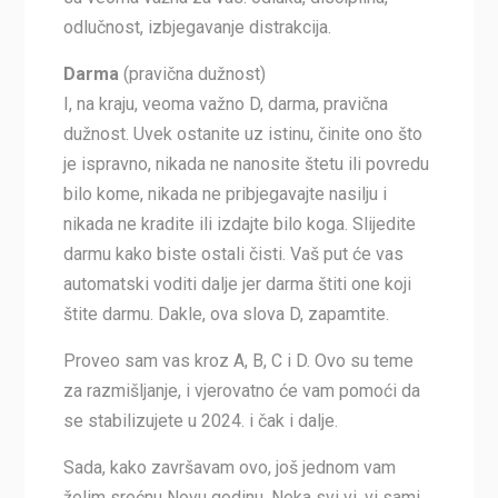
odlučnost, izbjegavanje distrakcija.
Darma
(pravična dužnost)
I, na kraju, veoma važno D, darma, pravična
dužnost. Uvek ostanite uz istinu, činite ono što
je ispravno, nikada ne nanosite štetu ili povredu
bilo kome, nikada ne pribjegavajte nasilju i
nikada ne kradite ili izdajte bilo koga. Slijedite
darmu kako biste ostali čisti. Vaš put će vas
automatski voditi dalje jer darma štiti one koji
štite darmu. Dakle, ova slova D, zapamtite.
Proveo sam vas kroz A, B, C i D. Ovo su teme
za razmišljanje, i vjerovatno će vam pomoći da
se stabilizujete u 2024. i čak i dalje.
Sada, kako završavam ovo, još jednom vam
želim srećnu Novu godinu. Neka svi vi, vi sami,