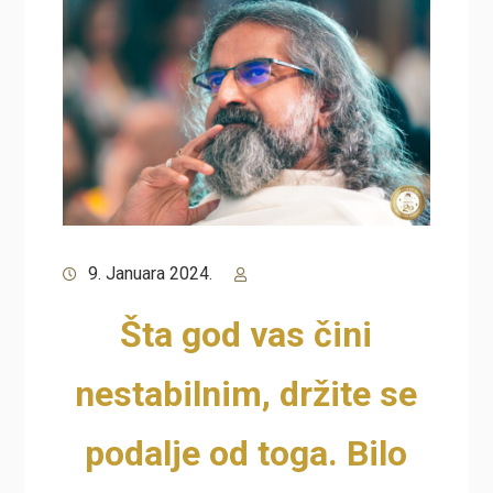
9. Januara 2024.
Šta god vas čini
nestabilnim, držite se
podalje od toga. Bilo