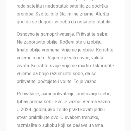
rada satelita i nedostatak satelita za podršku
prenosa. Sve to, bilo šta, mi ne znamo. Ali, šta
god da se dogodi, vi treba da ostanete stabilni.
Osnovno je samoprihvatanje. Prihvatite sebe.
Ne zaboravite obilje. Rođeni ste u izobilju.
Imate obilje vremena. Vrijeme je obilje. Koristite
vrijeme mudro. Vrijeme je vaš novac, valuta
života. Koristite svoje vrijeme mudro. Iskoristite
vrijeme da bolje razumijete sebe, da se
prihvatite, poštujete i volite. To je važno.
Prihvatanje, samoprihvatanje, poštovanje sebe,
ljubav prema sebi. Sve je važno. Veoma važno.
U 2024. godini, ako želite praktikovati jednu
stvar, praktikujte ovo. U svakom trenutku,
razmislite o sukobu koji se dešava u vama.