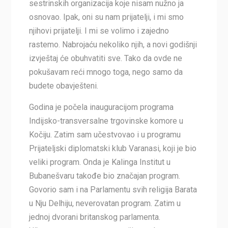
sestrinskih organizacija koje nisam nužno ja
osnovao. Ipak, oni su nam prijatelji, i mi smo
njihovi prijatelji. I mi se volimo i zajedno
rastemo. Nabrojaću nekoliko njih, a novi godišnji
izvještaj će obuhvatiti sve. Tako da ovde ne
pokušavam reći mnogo toga, nego samo da
budete obavješteni.
Godina je počela inauguracijom programa
Indijsko-transversalne trgovinske komore u
Kočiju. Zatim sam učestvovao i u programu
Prijateljski diplomatski klub Varanasi, koji je bio
veliki program. Onda je Kalinga Institut u
Bubanešvaru takođe bio značajan program.
Govorio sam i na Parlamentu svih religija Barata
u Nju Delhiju, neverovatan program. Zatim u
jednoj dvorani britanskog parlamenta.