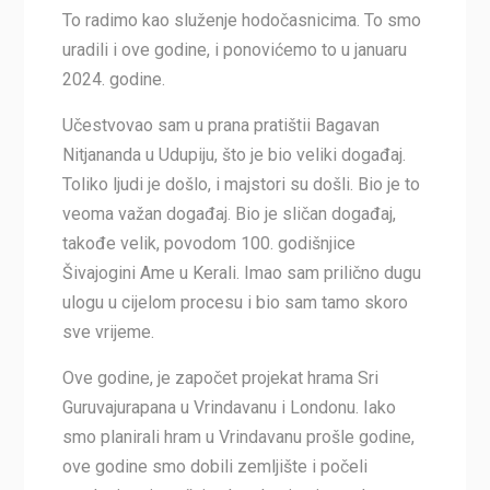
To radimo kao služenje hodočasnicima. To smo
uradili i ove godine, i ponovićemo to u januaru
2024. godine.
Učestvovao sam u prana pratištii Bagavan
Nitjananda u Udupiju, što je bio veliki događaj.
Toliko ljudi je došlo, i majstori su došli. Bio je to
veoma važan događaj. Bio je sličan događaj,
takođe velik, povodom 100. godišnjice
Šivajogini Ame u Kerali. Imao sam prilično dugu
ulogu u cijelom procesu i bio sam tamo skoro
sve vrijeme.
Ove godine, je započet projekat hrama Sri
Guruvajurapana u Vrindavanu i Londonu. Iako
smo planirali hram u Vrindavanu prošle godine,
ove godine smo dobili zemljište i počeli