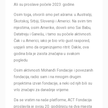
Ali su proslave počele 2023. godine.
Osim toga, otvorili smo pet ašrama: u Australiji,
Škotskoj, Srbiji, Sloveniji i Americi. Na svim tim
mjestima, osim Amerike, doveli smo Sai Babu,
Datatreju i Ganešu, i tamo su počele aktivnosti.
Čak i u Americi, iako je bio vrlo gust raspored,
uspjeli smo da organizujemo ritrit. Dakle, ova
godina bila je zaista značajna u svakom
pogledu.
Osim aktivnosti Mohanđi Fondacije i povezanih
fondacija, radio sam i na mnogim drugim
projektima izvan fondacije, a neki od njih bili su
vrlo značajni za današnje vrijeme.
Da se vratim na naše platforme, ACT Fondacija
proslavila je svoju 20. godišnjicu na dva mjesta