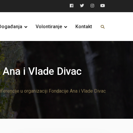
Facebook
Twitter
Instagram
YouTube
Događanja
Volontiranje
Kontakt
 Ana i Vlade Divac
ferencije u organizaciji Fondacije Ana i Vlade Divac