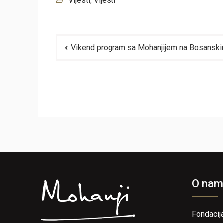
Vijesti
,
Vijesti
Navigacija
Vikend program sa Mohanjijem na Bosanskim 
članaka
O nam
Fondacij