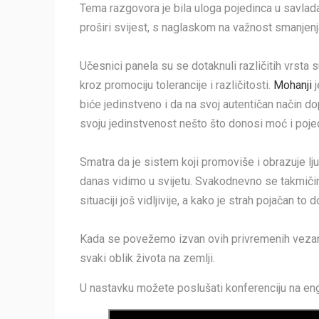
Tema razgovora je bila uloga pojedinca u savlada
proširi svijest, s naglaskom na važnost smanjen
Učesnici panela su se dotaknuli različitih vrsta
kroz promociju tolerancije i različitosti.
Mohanji
j
biće jedinstveno i da na svoj autentičan način dop
svoju jedinstvenost nešto što donosi moć i pojedi
Smatra da je sistem koji promoviše i obrazuje lj
danas vidimo u svijetu. Svakodnevno se takmičimo
situaciji još vidljivije, a kako je strah pojačan to 
Kada se povežemo izvan ovih privremenih vezanos
svaki oblik života na zemlji.
U nastavku možete poslušati konferenciju na en