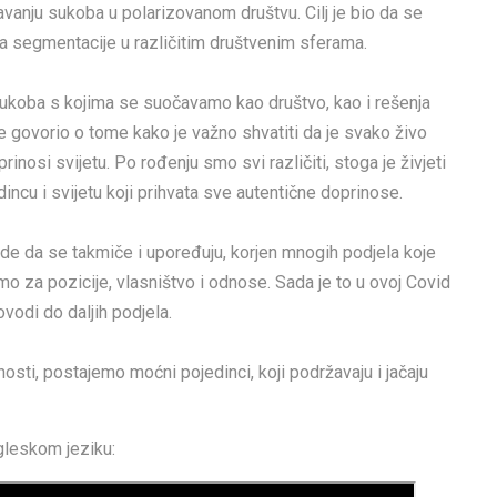
vanju sukoba u polarizovanom društvu. Cilj je bio da se
ja segmentacije u različitim društvenim sferama.
 sukoba s kojima se suočavamo kao društvo, kao i rešenja
e govorio o tome kako je važno shvatiti da je svako živo
rinosi svijetu. Po rođenju smo svi različiti, stoga je živjeti
ncu i svijetu koji prihvata sve autentične doprinose.
ude da se takmiče i upoređuju, korjen mnogih podjela koje
 za pozicije, vlasništvo i odnose. Sada je to u ovoj Covid
dovodi do daljih podjela.
ti, postajemo moćni pojedinci, koji podržavaju i jačaju
gleskom jeziku: