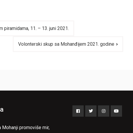
piramidama, 11. – 13. juni 2021.
Volonterski skup sa Mohanđijem 2021. godine
a
Facebook
Twitter
Instagram
YouTub
a Mohanji promoviše mir,