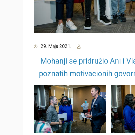
29. Maja 2021.
Mohanji se pridružio Ani i V
poznatih motivacionih govorn