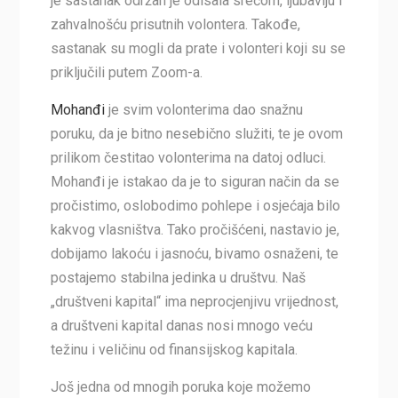
je sastanak održan je odisala srećom, ljubavlju i
zahvalnošću prisutnih volontera. Takođe,
sastanak su mogli da prate i volonteri koji su se
priključili putem Zoom-a.
Mohanđi
je svim volonterima dao snažnu
poruku, da je bitno nesebično služiti, te je ovom
prilikom čestitao volonterima na datoj odluci.
Mohanđi je istakao da je to siguran način da se
pročistimo, oslobodimo pohlepe i osjećaja bilo
kakvog vlasništva. Tako pročišćeni, nastavio je,
dobijamo lakoću i jasnoću, bivamo osnaženi, te
postajemo stabilna jedinka u društvu. Naš
„društveni kapital“ ima neprocjenjivu vrijednost,
a društveni kapital danas nosi mnogo veću
težinu i veličinu od finansijskog kapitala.
Još jedna od mnogih poruka koje možemo