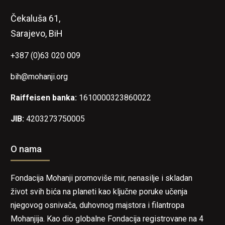
Čekaluša 61,
Sarajevo, BiH
+387 (0)63 020 009
bih@mohanji.org
Raiffeisen banka:
1610000323860022
JIB:
4203273750005
O nama
Fondacija Mohanji promoviše mir, nenasilje i skladan
život svih bića na planeti kao ključne poruke učenja
njegovog osnivača, duhovnog majstora i filantropa
Mohanjija. Kao dio globalne Fondacija registrovane na 4