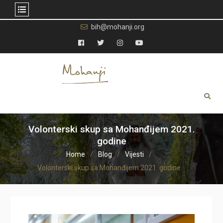
Skip
bih@mohanji.org
to
content
Facebook
Twitter
Instagram
YouTube
Volonterski skup sa Mohanđijem 2021.
godine
Home
Blog
Vijesti
Volonterski skup sa Mohanđijem 2021. godine