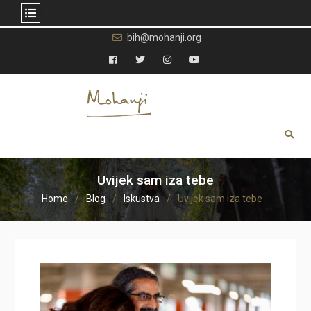
Skip
bih@mohanji.org
to
content
Facebook
Twitter
Instagram
YouTube
Uvijek sam iza tebe
Home
Blog
Iskustva
Uvijek sam iza tebe