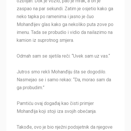
ozbiljan. Dok je vozio, pao je mrak, a on je
zaspao na par sekundi. Zatim je osjetio kako ga
neko tapka po ramenima i jasno je čuo
Mohanđijev glas kako ga nekoliko puta zove po
imenu. Tada se probudio i vidio da nailazimo na
kamion iz suprotnog smjera.
Odmah sam se sjetila reči: “Uvek sam uz vas.“
Jutros smo rekli Mohanđiju šta se dogodilo.
Nasmejao se i samo rekao: “Da, morao sam da
ga probudim.”
Pamtiću ovaj događaj kao čisti primjer
Mohanđija koji stoji iza svojih obećanja.
Takođe, ovo je bio nježni podsjetnik da njegove