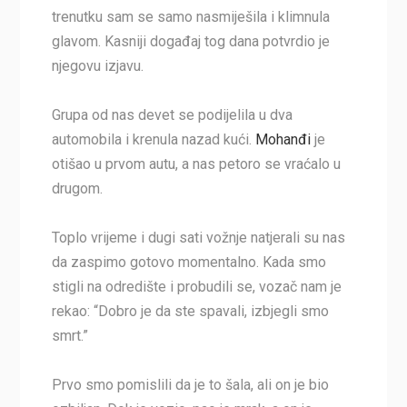
trenutku sam se samo nasmiješila i klimnula
glavom. Kasniji događaj tog dana potvrdio je
njegovu izjavu.
Grupa od nas devet se podijelila u dva
automobila i krenula nazad kući.
Mohanđi
je
otišao u prvom autu, a nas petoro se vraćalo u
drugom.
Toplo vrijeme i dugi sati vožnje natjerali su nas
da zaspimo gotovo momentalno. Kada smo
stigli na odredište i probudili se, vozač nam je
rekao: “Dobro je da ste spavali, izbjegli smo
smrt.”
Prvo smo pomislili da je to šala, ali on je bio