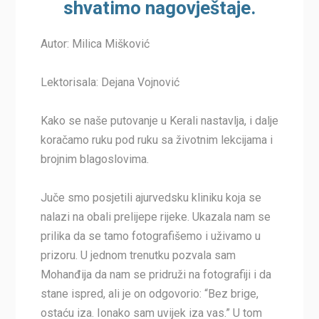
shvatimo nagovještaje.
Autor: Milica Mišković
Lektorisala: Dejana Vojnović
Kako se naše putovanje u Kerali nastavlja, i dalje
koračamo ruku pod ruku sa životnim lekcijama i
brojnim blagoslovima.
Juče smo posjetili ajurvedsku kliniku koja se
nalazi na obali prelijepe rijeke. Ukazala nam se
prilika da se tamo fotografišemo i uživamo u
prizoru. U jednom trenutku pozvala sam
Mohanđija da nam se pridruži na fotografiji i da
stane ispred, ali je on odgovorio: “Bez brige,
ostaću iza. Ionako sam uvijek iza vas.” U tom