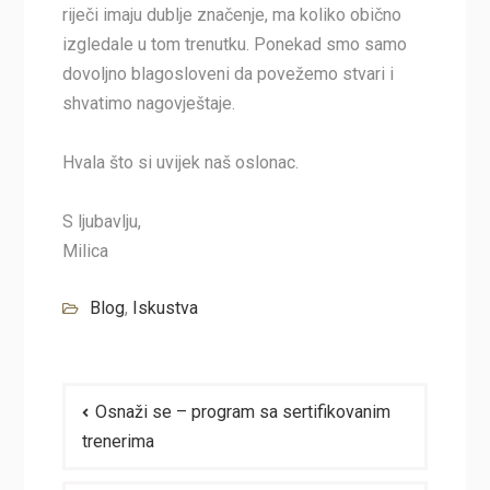
riječi imaju dublje značenje, ma koliko obično
izgledale u tom trenutku. Ponekad smo samo
dovoljno blagosloveni da povežemo stvari i
shvatimo nagovještaje.
Hvala što si uvijek naš oslonac.
S ljubavlju,
Milica
Blog
,
Iskustva
Navigacija
Osnaži se – program sa sertifikovanim
članaka
trenerima