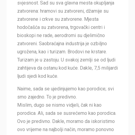
svjesnost. Sad su sva glavna mesta okupljanja
zatvorena: hramovi su zatvoreni, džamije su
zatvorene i crkve su zatvorene. Mjesta
hodočašća su zatvorena, trgovački centri i
bioskopi ne rade, aerodromi su djelimično
zatvoreni. Saobraćajna industrija je ozbiljno
ugrožena, kao i turizam. Brodovi ne krstare.
Turizam je u zastoju. U svakoj zemlji se od ljudi
zahtijeva da ostanu kod kuće. Dakle, 7,5 milijardi
ljudi sjedi kod kuće.
Naime, sada se ujedinjujemo kao porodice; svi
smo zajedno. To je predivno.
Mislim, dugo se nismo vidjeli, čak ni kao
porodica. Ali, sada se susrećemo kao porodica.
Ovo je predivno. Dakle, moramo da iskoristimo
ovo vrijeme na najbolji način, moramo ponovno