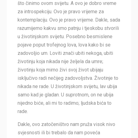
što činimo ovom svijetu. A ovo je dobro vreme
za introspekciju. Ovo je pravo vrijeme za
kontemplaciju. Ovo je pravo vrijeme. Dakle, sada
razumijemo kakvu smo patnju i tjeskobu stvorili
u životinjskom svijetu. Posebno besmislene
pojave poput trofejnog lova, lova kako bi se
zadovoljio um. Loviti znači ubiti nekoga, ubiti
životinju koja nikada nije željela da umre;
životinju koja mirno živi svoj život ubijaju
isključivo radi nečijeg zadovoljstva. Životinje to
nikada ne rade. U životinjskom svijetu, lav ubija
samo kad je gladan. U suprotnom, on ne ubija
nijedno biće, ali mi to radimo; ljudska bića to
rade.
Dakle, ovo zatočeništvo nam pruža visok nivo
svjesnosti ili bi trebalo da nam poveća