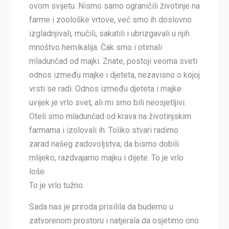
ovom svijetu. Nismo samo ograničili životinje na
farme i zoološke vrtove, već smo ih doslovno
izgladnjivali, mučili, sakatili i ubrizgavali u njih
mnoštvo hemikalija. Čak smo i otimali
mladunčad od majki. Znate, postoji veoma sveti
odnos između majke i djeteta, nezavisno o kojoj
vrsti se radi. Odnos između djeteta i majke
uvijek je vrlo svet, ali mi smo bili neosjetljivi.
Oteli smo mladunčad od krava na životinjskim
farmama i izolovali ih. Toliko stvari radimo
zarad našeg zadovoljstva; da bismo dobili
mlijeko, razdvajamo majku i dijete. To je vrlo
loše.
To je vrlo tužno.
Sada nas je priroda prisilila da budemo u
zatvorenom prostoru i natjerala da osjetimo ono