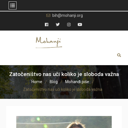
Skip
bih@mohanji.org
to
content
Facebook
Twitter
Instagram
YouTube
Zatočeništvo nas uči koliko je sloboda važna
Home
Blog
Mohanđi piše
Zatočeništvo nas uči koliko je sloboda važna