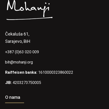
Čekaluša 61,
Sarajevo, BiH
+387 (0)63 020 009
bih@mohanji.org
Raiffeisen banka:
1610000323860022
JIB:
4203273750005
O nama