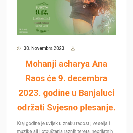
30. Novembra 2023.
Mohanji acharya Ana
Raos će 9. decembra
2023. godine u Banjaluci
održati Svjesno plesanje.
Kraj godine je uvijek u znaku radosti, veselja i
muzike ali i otpuštanja raznih tereta, neprijatnih