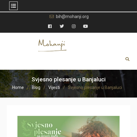
Skip
bih@mohanji.org
to
content
Facebook
Twitter
Instagram
YouTube
Svjesno plesanje u Banjaluci
Home
Blog
Vijesti
Svjesno plesanje u Banjaluci