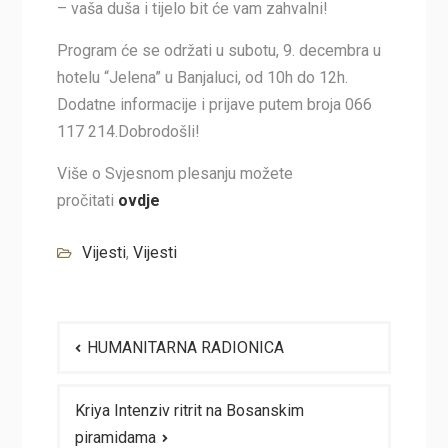
– vaša duša i tijelo bit će vam zahvalni!
Program će se održati u subotu, 9. decembra u
hotelu “Jelena” u Banjaluci, od 10h do 12h.
Dodatne informacije i prijave putem broja 066
117 214.Dobrodošli!
Više o Svjesnom plesanju možete
pročitati
ovdje
Vijesti
,
Vijesti
Navigacija
HUMANITARNA RADIONICA
članaka
Kriya Intenziv ritrit na Bosanskim
piramidama