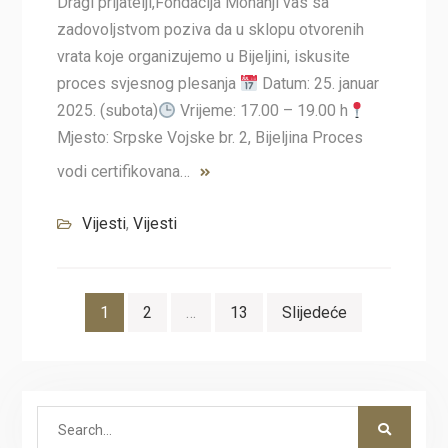
Dragi prijatelji,Fondacija Mohanji vas sa
zadovoljstvom poziva da u sklopu otvorenih
vrata koje organizujemo u Bijeljini, iskusite
proces svjesnog plesanja
Datum: 25. januar
2025. (subota)
Vrijeme: 17.00 – 19.00 h
Mjesto: Srpske Vojske br. 2, Bijeljina Proces
vodi certifikovana…
Vijesti
,
Vijesti
Navigacija
1
2
…
13
Slijedeće
člancima
Search
for: