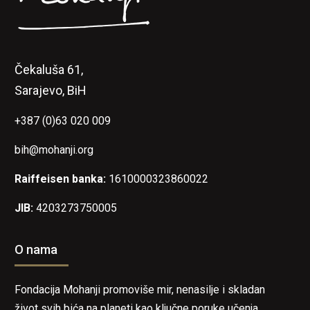
Čekaluša 61,
Sarajevo, BiH
+387 (0)63 020 009
bih@mohanji.org
Raiffeisen banka:
1610000323860022
JIB:
4203273750005
O nama
Fondacija Mohanji promoviše mir, nenasilje i skladan
život svih bića na planeti kao ključne poruke učenja