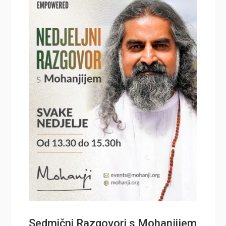
Sedmični Razgovori s Mohanjijem