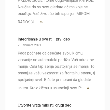
PREDRASUDE i tome odgovarajuće PATNJE.
Naučite da na svet gledate očima koje ne
osuđuju. Vaš život će biti ispunjen MIROM,
RADOŠĆU…
Integrisanje u svest – prvi deo
7. Februara 2021.
Kada počnete da osećate svoju kičmu,
vibracije se automatski podižu. Vaš odraz se
menja. Cela tapiserija postojanja se menja. To
smanjuje vašu vezanost za frontalnu stranu, tj.
spoljašnji svet. Bićete primorani da gledate
unutra. Kroz kičmu u unutrašnji svet P:…
Otvorite vrata milosti, drugi deo