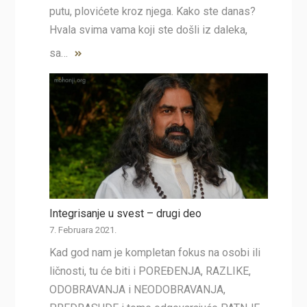
putu, plovićete kroz njega. Kako ste danas?
Hvala svima vama koji ste došli iz daleka,
sa…
Integrisanje u svest – drugi deo
7. Februara 2021.
Kad god nam je kompletan fokus na osobi ili
ličnosti, tu će biti i POREĐENJA, RAZLIKE,
ODOBRAVANJA i NEODOBRAVANJA,