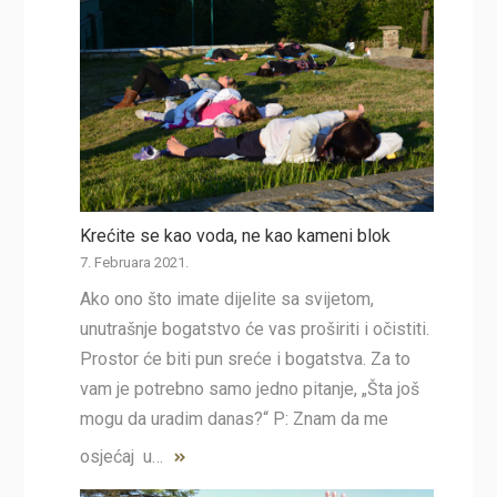
Krećite se kao voda, ne kao kameni blok
7. Februara 2021.
Ako ono što imate dijelite sa svijetom,
unutrašnje bogatstvo će vas proširiti i očistiti.
Prostor će biti pun sreće i bogatstva. Za to
vam je potrebno samo jedno pitanje, „Šta još
mogu da uradim danas?“ P: Znam da me
osjećaj u…