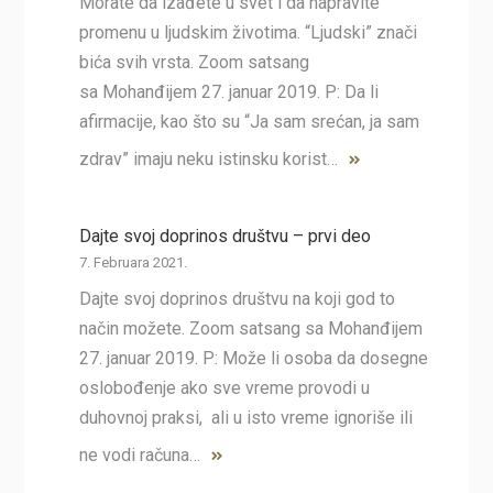
Morate da izađete u svet i da napravite
promenu u ljudskim životima. “Ljudski” znači
bića svih vrsta. Zoom satsang
sa Mohanđijem 27. januar 2019. P: Da li
afirmacije, kao što su “Ja sam srećan, ja sam
zdrav” imaju neku istinsku korist…
Dajte svoj doprinos društvu – prvi deo
7. Februara 2021.
Dajte svoj doprinos društvu na koji god to
način možete. Zoom satsang sa Mohanđijem
27. januar 2019. P: Može li osoba da dosegne
oslobođenje ako sve vreme provodi u
duhovnoj praksi, ali u isto vreme ignoriše ili
ne vodi računa…