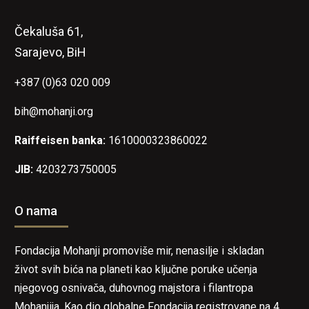
Čekaluša 61,
Sarajevo, BiH
+387 (0)63 020 009
bih@mohanji.org
Raiffeisen banka:
1610000323860022
JIB:
4203273750005
O nama
Fondacija Mohanji promoviše mir, nenasilje i skladan
život svih bića na planeti kao ključne poruke učenja
njegovog osnivača, duhovnog majstora i filantropa
Mohanjija. Kao dio globalne Fondacija registrovane na 4