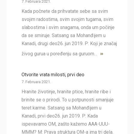
7. Februara 2021.
Kada počnete da prihvatate sebe sa svim
svojim radostima, svim svojim tugama, svim
slabostima i svim snagama, onda um počinje
da se smiruje. Satsang sa Mohanđijem u
Kanadi, drugi deo26. jun 2019. P: Koji je značaj
živog gurua u poređenju sa guruom…
Otvorite vrata milosti, prvi deo
7. Februara 2021.
Hranite životinje, hranite ptice, hranite ribe i
brinite se o prirodi. To u potpunosti smanjuje
teret karme. Satsang sa Mohanđijem u
Kanadi, prvi deo26. jun 2019. P: Kada
ispevavamo OM, zašto kažemo AAA-UUU-
MMM? M: Prava struktura OM-a ima tri dela.