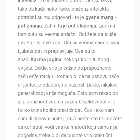
intelekta. To ne možete poreći. Oni su takvi,
tako da kada neko funkcioniše iz intelekta,
potrebni su mu odgovori i to je
gyana marg –
put znanja
. Zatim tu je
put služenja
. Ljudi na
tom putu su veoma srdačni. Oni žele da služe
svijetu. Oni sve vole. Oni su veoma saosejćajni.
Ljubaznost ih preplavljuje. Sve su to
znaci
Karma jogina
, nekoga ko je tu zbog
svijeta. Dakle, vrlo je važno da prepoznamo
našu
orijentaciju
i trebalo bi da na osnovu naše
orijentacije odaberemo naš put. Dakle, nikakva
generalizacija nije moguća. Zato sam rekao da
je praktičnost veoma važna. Objektivnost nije
toliko bitna koliko praktičnost. Čak i ako vam
guru ili duhovni učitelj pruži nešto što ne možete
da koristite, vodi vas ka metodi koja vama nije
pogodna, trebalo bi da budete vrlo praktični