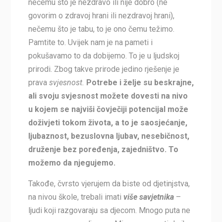
nečemu što je nezdravo ili nije dobro (ne
govorim o zdravoj hrani ili nezdravoj hrani),
nečemu što je tabu, to je ono čemu težimo.
Pamtite to. Uvijek nam je na pameti i
pokušavamo to da dobijemo. To je u ljudskoj
prirodi. Zbog takve prirode jedino rješenje je
prava
svjesnost.
Potrebe i želje su beskrajne,
ali svoju svjesnost možete dovesti na nivo
u kojem se najviši čovječiji potencijal može
doživjeti tokom života, a to je saosjećanje,
ljubaznost, bezuslovna ljubav, nesebičnost,
druženje bez poređenja, zajedništvo. To
možemo da njegujemo.
Takođe, čvrsto vjerujem da biste od djetinjstva,
na nivou škole, trebali imati
više savjetnika
–
ljudi koji razgovaraju sa djecom. Mnogo puta ne