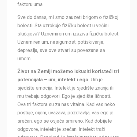
faktoru uma.
Sve do danas, mi smo zauzeti brigom o fizičkoj
bolesti. Šta uzrokuje fizičku bolest u većini
slučajeva? Uznemiren um izaziva fizičku bolest.
Uznemiren um, nesigurnost, potiskivanje,
depresija, sve ove stvari su povezane sa
umom.
Život na Zemlji možemo iskusiti koristeći tri
potencijala – um, intelekt i ego.
Um je
sjedište emocija. Intelekt je sjedište znanja ili
mu trebaju odgovori. Ego je sjedište ličnosti.
Ova tri faktora su za nas vitalna. Kad vas neko
poštuje, cijeni, uvažava, pozdravlja, vaš ego je
srećan, ego se osjeća smireno. Kad dobijete
odgovore, intelekt je srećan. Intelekt traži