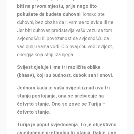
biti na prvom mjestu, prije nego što
pokušate da budete duhovni
. Ionako ste
duhovni, bez obzira da li vam se to sviđa ili ne.
Jer biti duhovan predstavlja vašu vezu sa tom
svjesnošću ili povezanost sa svjesnošću da
vas duh u vama vodi. Cio ovaj šou vodi svijest,
energija koja stoji iza njega.
Svijest djeluje i ima tri različita oblika
(bhaav), koji su budnost, dubok san i snovi.
Jednom kada je vaša svijest iznad ova tri
stanja postojanja, ona se prebacuje na
četvrto stanje. Ono se zove se Turija –
četvrto stanje.
Turija je poput svjedočenja. To je objektivno
svjedočenje prethodna tri stanja. Dakle, sve