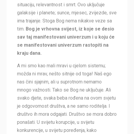
situaciju, relevantnost i smrt. Ovo uključuje
galaksije i planete; sunce, mjesec, zvijezde, sve
ima trajanje. Stoga Bog nema nikakve veze sa
tim.
Bog je vrhovna svijest, iz koje se desio
sav taj manifestovani univerzum i u koju će
se manifestovani univerzum rastopiti na
kraju dana.
A mi smo kao mali mravi u cjelom sistemu;
možda ni mrav, nešto sitnije od toga! Naš ego
nas čini sjajnim, ali u suprotnom nemamo
mnogo važnosti. Tako se Bog ne uključuje. Ali
svako djete, svaka beba rođena na ovom svjetu
je odgovornost društva, a ne samo roditelja. I
društvo ih mora odgajati. Društvo se mora dobro
ponašati. U svijetu korupcije, u svijetu
konkurencije, u svijetu poređenja, kako