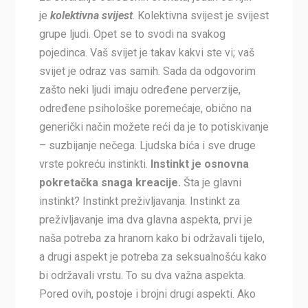
je
kolektivna svijest
. Kolektivna svijest je svijest
grupe ljudi. Opet se to svodi na svakog
pojedinca. Vaš svijet je takav kakvi ste vi; vaš
svijet je odraz vas samih. Sada da odgovorim
zašto neki ljudi imaju određene perverzije,
određene psihološke poremećaje, obično na
generički način možete reći da je to potiskivanje
– suzbijanje nečega. Ljudska bića i sve druge
vrste pokreću instinkti.
Instinkt je osnovna
pokretačka snaga kreacije.
Šta je glavni
instinkt? Instinkt preživljavanja. Instinkt za
preživljavanje ima dva glavna aspekta, prvi je
naša potreba za hranom kako bi održavali tijelo,
a drugi aspekt je potreba za seksualnošću kako
bi održavali vrstu. To su dva važna aspekta.
Pored ovih, postoje i brojni drugi aspekti. Ako