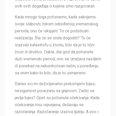
svih ovih događaja o kojima smo razgovarali.
Kada mnogo toga potisnemo, kada sakrijemo
svoje slabosti, tokom određenog vremenskog
perioda, ono će iskipjeti. To će podsticati
realizaciju. Šta će se onda dogoditi? To će
izazvati katastrofu u životu, bilo da je to lični
život ili društvo. Dakle, šta god da potisnete
duži vremenski period, ono se izražava nasiljem
ili ponekad na nekontrolisan način, u poređenju
sa onim kako bi bilo, da je to usmjereno.
Danas svi mi doživljavamo prekomjerni bijes,
nesigurnost povezanu sa gnjevom. Zašto se
javlja bijes? Opet su potisnuta očekivanja. Kada
očekivanja nisu ispunjena, dešavaju se
razočaranja. Razočaranje izaziva ljutnju. A evo i