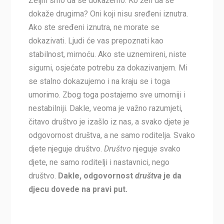
Željni smo da se dokažemo. Ko želi da se
dokaže drugima? Oni koji nisu sređeni iznutra.
Ako ste sređeni iznutra, ne morate se
dokazivati. Ljudi će vas prepoznati kao
stabilnost, mirnoću. Ako ste uznemireni, niste
sigurni, osjećate potrebu za dokazivanjem. Mi
se stalno dokazujemo i na kraju se i toga
umorimo. Zbog toga postajemo sve umorniji i
nestabilniji. Dakle, veoma je važno razumjeti,
čitavo društvo je izašlo iz nas, a svako djete je
odgovornost društva, a ne samo roditelja. Svako
djete njeguje društvo.
Društvo
njeguje svako
djete, ne samo roditelji i nastavnici, nego
društvo.
Dakle, odgovornost
društva
je da
djecu dovede na pravi put.