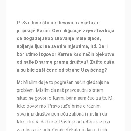
­­­P:
Sve loše što se dešava u svijetu se
pripisuje Karmi. Ovo uključuje zvjerstva koja
se događaju kao silovanje male djece,
ubijanje ljudi na svetim mjestima, itd. Da li
koristimo izgovor Karme kao način bjekstva
od naše Dharme prema društvu? Zašto duše
nisu bile zaštićene od strane Uzvišenog?
M:
Mislim da je to pogrešan način gledanja na
problem. Mislim da naš pravosudni sistem
nikad ne govori o Karmi, bar nisam čuo za to. Mi
tako govorimo. Pravosuđe brine o raznim
stvarima društva pomoću zakona i mislim da
tako i treba da bude. Postoje određeni razlozi
za stvaranje određenih efekata, jedan od njih