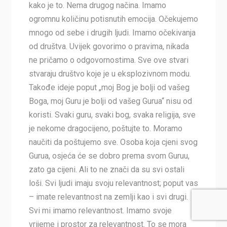
kako je to. Nema drugog načina. Imamo
ogromnu količinu potisnutih emocija. Očekujemo
mnogo od sebe i drugih ljudi. Imamo očekivanja
od društva. Uvijek govorimo o pravima, nikada
ne pričamo o odgovornostima. Sve ove stvari
stvaraju društvo koje je u eksplozivnom modu.
Takođe ideje poput „moj Bog je bolji od vašeg
Boga, moj Guru je bolji od vašeg Gurua“ nisu od
koristi. Svaki guru, svaki bog, svaka religija, sve
je nekome dragocijeno, poštujte to. Moramo
naučiti da poštujemo sve. Osoba koja cjeni svog
Gurua, osjeća će se dobro prema svom Guruu,
zato ga cijeni. Ali to ne znači da su svi ostali
loši. Svi ljudi imaju svoju relevantnost; poput vas
– imate relevantnost na zemlji kao i svi drugi.
Svi mi imamo relevantnost. Imamo svoje
vrijeme i prostor za relevantnost. To se mora