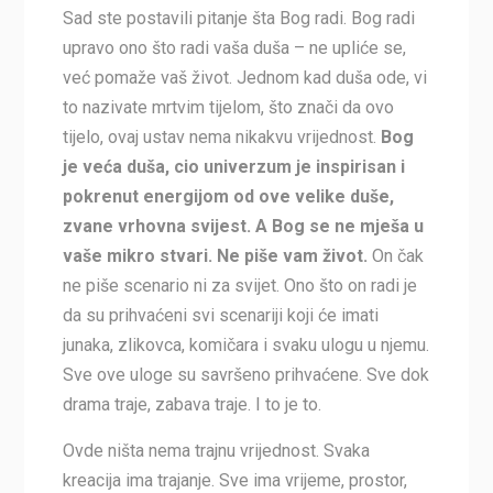
Sad ste postavili pitanje šta Bog radi. Bog radi
upravo ono što radi vaša duša – ne upliće se,
već pomaže vaš život. Jednom kad duša ode, vi
to nazivate mrtvim tijelom, što znači da ovo
tijelo, ovaj ustav nema nikakvu vrijednost.
Bog
je veća duša, cio univerzum je inspirisan i
pokrenut energijom od ove velike duše,
zvane vrhovna svijest. A Bog se ne mješa u
vaše mikro stvari. Ne piše vam život.
On čak
ne piše scenario ni za svijet. Ono što on radi je
da su prihvaćeni svi scenariji koji će imati
junaka, zlikovca, komičara i svaku ulogu u njemu.
Sve ove uloge su savršeno prihvaćene. Sve dok
drama traje, zabava traje. I to je to.
Ovde ništa nema trajnu vrijednost. Svaka
kreacija ima trajanje. Sve ima vrijeme, prostor,