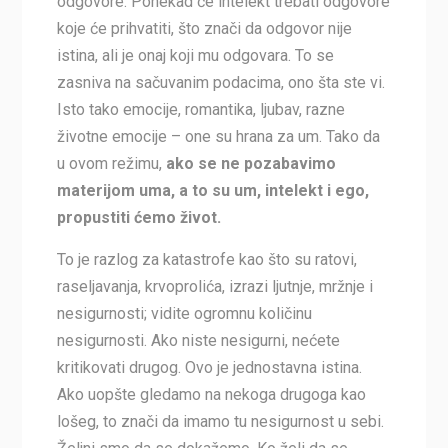
odgovore. Ponekad će intelekt trebati odgovore
koje će prihvatiti, što znači da odgovor nije
istina, ali je onaj koji mu odgovara. To se
zasniva na sačuvanim podacima, ono šta ste vi.
Isto tako emocije, romantika, ljubav, razne
životne emocije – one su hrana za um. Tako da
u ovom režimu,
ako se ne pozabavimo
materijom uma, a to su um, intelekt i ego,
propustiti ćemo život.
To je razlog za katastrofe kao što su ratovi,
raseljavanja, krvoprolića, izrazi ljutnje, mržnje i
nesigurnosti; vidite ogromnu količinu
nesigurnosti. Ako niste nesigurni, nećete
kritikovati drugog. Ovo je jednostavna istina.
Ako uopšte gledamo na nekoga drugoga kao
lošeg, to znači da imamo tu nesigurnost u sebi.