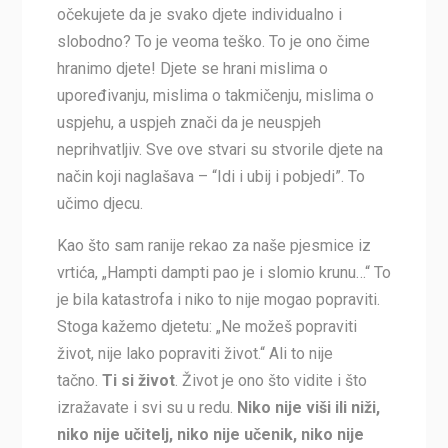
očekujete da je svako djete individualno i
slobodno? To je veoma teško. To je ono čime
hranimo djete! Djete se hrani mislima o
upoređivanju, mislima o takmičenju, mislima o
uspjehu, a uspjeh znači da je neuspjeh
neprihvatljiv. Sve ove stvari su stvorile djete na
način koji naglašava – “Idi i ubij i pobjedi”. To
učimo djecu.
Kao što sam ranije rekao za naše pjesmice iz
vrtića, „Hampti dampti pao je i slomio krunu…“ To
je bila katastrofa i niko to nije mogao popraviti.
Stoga kažemo djetetu: „Ne možeš popraviti
život, nije lako popraviti život.“ Ali to nije
tačno.
Ti si život
. Život je ono što vidite i što
izražavate i svi su u redu.
Niko nije viši ili niži,
niko nije učitelj, niko nije učenik, niko nije