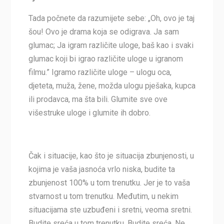
Tada počnete da razumijete sebe: „Oh, ovo je taj
šou! Ovo je drama koja se odigrava. Ja sam
glumac; Ja igram različite uloge, baš kao i svaki
glumac koji bi igrao različite uloge u igranom
filmu.” Igramo različite uloge – ulogu oca,
djeteta, muža, žene, možda ulogu pješaka, kupca
ili prodavca, ma šta bili. Glumite sve ove
višestruke uloge i glumite ih dobro.
Čak i situacije, kao što je situacija zbunjenosti, u
kojima je vaša jasnoća vrlo niska, budite ta
zbunjenost 100% u tom trenutku. Jer je to vaša
stvarnost u tom trenutku. Međutim, u nekim
situacijama ste uzbuđeni i sretni, veoma sretni.
Budite sreća u tom trenutku. Budite sreća. Ne