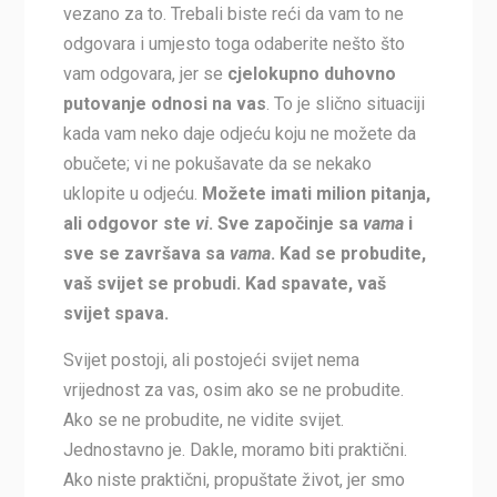
vezano za to. Trebali biste reći da vam to ne
odgovara i umjesto toga odaberite nešto što
vam odgovara, jer se
cjelokupno duhovno
putovanje odnosi na vas
. To je slično situaciji
kada vam neko daje odjeću koju ne možete da
obučete; vi ne pokušavate da se nekako
uklopite u odjeću.
Možete imati milion pitanja,
ali odgovor ste
vi
. Sve započinje sa
vama
i
sve se završava sa
vama
. Kad se probudite,
vaš svijet se probudi. Kad spavate, vaš
svijet spava.
Svijet postoji, ali postojeći svijet nema
vrijednost za vas, osim ako se ne probudite.
Ako se ne probudite, ne vidite svijet.
Jednostavno je. Dakle, moramo biti praktični.
Ako niste praktični, propuštate život, jer smo