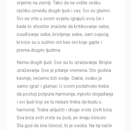
vrijeme na zemlji. Tako da ne vidite veliku
razliku između drugih ljudi i vas. Svi su glumci.
Svi se vrte u ovom svijetu igrajući svoj čin i
kada to shvatite znaćete da kritikovanje sebe,
osuđivanje sebe, krivljenje sebe, sam osjećaj
krivice su u suštini isti kao oni koje gajite i
prema drugim ljudima.
Nema drugih ljudi. Sve su to izražavanja. Brojna
izražavanja. Sve je pitanje vremena. Sto godina
kasnije, nećemo biti ovdje. Dakle, svako je
samo igrač i glumac. U ovom poduhvatu treba
da postoji potpuna harmonija, mjesto događanja
i svi ljudi koji se tu nalaze treba da budu u
harmoniji. Treba uključiti i druge vrste živih bića.
Sva bića svih vrsta su
ljudi
, jer imaju ličnosti.
Šta god da ima ličnost, to je osoba. Na taj način