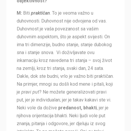
objektivnost?
M:
Biti
praktičan
. To je veoma važno u
duhovnosti. Duhovnost nije odvojena od vas.
Duhovnost je vaša povezanost sa vašim
duhovnim aspektom, što je aspekt svijesti. On
ima tri dimenzije, budno stanje, stanje dubokog
sna i stanje snova. Vi doživljavate ovu
inkarnaciju kroz navedena tri stanja – svoj život
na zemlji, kroz tri stanja, svaki dan, 24 sata.
Dakle, dok ste budni, vrlo je važno biti praktičan.
Na primjer, mnogi su došli kod mene i pitali, koji
je
pravi put
? Ne možete generalizovati pravi
put, jer je individualan; jer je takav kakavi ste vi.
Neki vole da dožive
predanost, bhakti
, jer je
njihova orijentacija bhakti. Neki ljudi vole put
znanja, pitanja i odgovore, jer djeluju iz svog