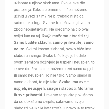
uklapate u njihov okvir uma. Ovo je sve dio
postojanja. Kako se brinemo ili šta možemo
učiniti u vezi s tim? Ne bi trebalo ništa da
radimo oko toga. Sve se to dešava uglavnom
zbog neosjetljivosti. Ne gledamo na cio ovaj
svijet kao na raj.
Ovdje
možemo stvoriti raj.
Samo budite skladni, samo prihvatite, samo
volite.
Svi mi imamo slabosti, svako biće ima
slabosti i snage. Svako biće koje je hodalo
ovom zemljom doživjelo je uspjeh i neuspjeh, to
je sve dio života i ne možemo reći samo uspjeh
ili samo neuspjeh. To nije tako. Samo snaga ili
samo slabost, to nije tako.
Svako ima sve –
uspjeh, neuspjeh, snage i slabosti. Moramo
ih sve prihvatiti.
Umjesto toga, ako pokušamo
da se dokažemo svijetu, sakrivamo svoje
slabosti, velika je katastrofa i upravo je to uzrok