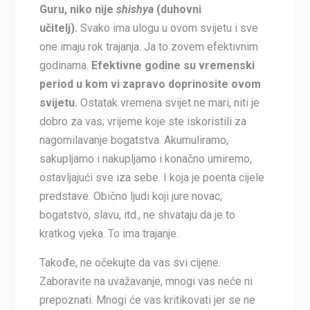
Guru, niko nije
shishya
(duhovni
učitelj).
Svako ima ulogu u ovom svijetu i sve
one imaju rok trajanja. Ja to zovem efektivnim
godinama.
Efektivne godine su vremenski
period u kom vi zapravo doprinosite ovom
svijetu.
Ostatak vremena svijet ne mari, niti je
dobro za vas; vrijeme koje ste iskoristili za
nagomilavanje bogatstva. Akumuliramo,
sakupljamo i nakupljamo i konačno umiremo,
ostavljajući sve iza sebe. I koja je poenta cijele
predstave. Obično ljudi koji jure novac,
bogatstvo, slavu, itd., ne shvataju da je to
kratkog vjeka. To ima trajanje.
Takođe, ne očekujte da vas svi cijene.
Zaboravite na uvažavanje, mnogi vas neće ni
prepoznati. Mnogi će vas kritikovati jer se ne