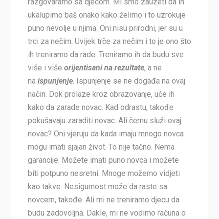
razgovaramo sa djecom. Mi smo zauzeti da ih
ukalupimo baš onako kako želimo i to uzrokuje
puno nevolje u njima. Oni nisu prirodni, jer su u
trci za nečim. Uvijek trče za nečim i to je ono što
ih treniramo da rade. Treniramo ih da budu sve
više i više
orijentisani na rezultate
, a ne
na
ispunjenje
. Ispunjenje se ne događa na ovaj
način. Dok prolaze kroz obrazovanje, uče ih
kako da zarade novac. Kad odrastu, takođe
pokušavaju zaraditi novac. Ali čemu služi ovaj
novac? Oni vjeruju da kada imaju mnogo novca
mogu imati sjajan život. To nije tačno. Nema
garancije. Možete imati puno novca i možete
biti potpuno nesretni. Mnoge možemo vidjeti
kao takve. Nesigurnost može da raste sa
novcem, takođe. Ali mi ne treniramo djecu da
budu zadovoljna. Dakle, mi ne vodimo računa o