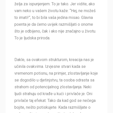
želja za ispunjenjem. To je tako. Jer vidite, ako
vam neko u vašem životu kaže: “Hej, ne možeš
to imati!”, to bi bila vaša jedina misao. Glavna
poenta je da ćemo uvijek razmišljati o onome
što je odbijeno, čak i ako nije značajno u životu.
To je ljudska priroda.
Dakle, sa ovakvom strukturom, kreacija nas je
učinila ovakvima. Izvjesne stvari kada se
vremenom potisnu, na primjer, zlostavljanje koje
se dogodilo u djetinjstvu, ta osoba odrasta sa
strahom od potencijalnog zlostavljanja. Neki
ljudi strahuju od krađe u kući i privlače je. Oni
privlače taj efekat. Tako da kad god se nečega
bojite, nešto potiskujete. Kada razmišljate o