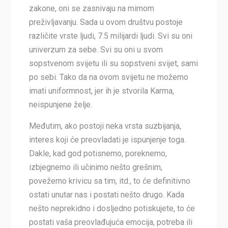
zakone, oni se zasnivaju na mirnom
preživljavanju. Sada u ovom društvu postoje
različite vrste ljudi, 7.5 milijardi ljudi. Svi su oni
univerzum za sebe. Svi su oni u svom
sopstvenom svijetu ili su sopstveni svijet, sami
po sebi. Tako da na ovom svijetu ne možemo
imati uniformnost, jer ih je stvorila Karma,
neispunjene želje.
Međutim, ako postoji neka vrsta suzbijanja,
interes koji će preovladati je ispunjenje toga.
Dakle, kad god potisnemo, poreknemo,
izbjegnemo ili učinimo nešto grešnim,
povežemo krivicu sa tim, itd., to će definitivno
ostati unutar nas i postati nešto drugo. Kada
nešto neprekidno i dosljedno potiskujete, to će
postati vaša preovlađujuća emocija, potreba ili