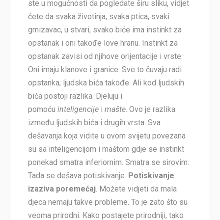
ste u mogućnosti da pogledate širu sliku, vidjet
ćete da svaka životinja, svaka ptica, svaki
gmizavac, u stvari, svako biće ima instinkt za
opstanak i oni takođe love hranu. Instinkt za
opstanak zavisi od njihove orijentacije i vrste.
Oni imaju klanove i granice. Sve to čuvaju radi
opstanka; ljudska bića takođe. Ali kod ljudskih
bića postoji razlika. Djeluju i
pomoću
inteligencije
i
mašte
. Ovo je razlika
između ljudskih bića i drugih vrsta. Sva
dešavanja koja vidite u ovom svijetu povezana
su sa inteligencijom i maštom gdje se instinkt
ponekad smatra inferiornim. Smatra se sirovim.
Tada se dešava potiskivanje.
Potiskivanje
izaziva poremećaj
. Možete vidjeti da mala
djeca nemaju takve probleme. To je zato što su
veoma prirodni. Kako postajete prirodniji, tako