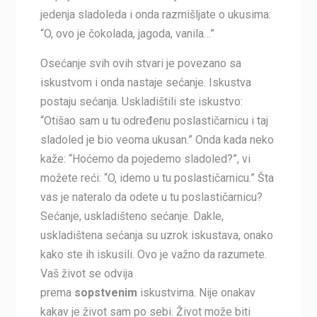
jedenja sladoleda i onda razmišljate o ukusima:
“O, ovo je čokolada, jagoda, vanila…”
Osećanje svih ovih stvari je povezano sa
iskustvom i onda nastaje sećanje. Iskustva
postaju sećanja. Uskladištili ste iskustvo:
“Otišao sam u tu određenu poslastičarnicu i taj
sladoled je bio veoma ukusan.” Onda kada neko
kaže: “Hoćemo da pojedemo sladoled?”, vi
možete reći: “O, idemo u tu poslastičarnicu.” Šta
vas je nateralo da odete u tu poslastičarnicu?
Sećanje, uskladišteno sećanje. Dakle,
uskladištena sećanja su uzrok iskustava, onako
kako ste ih iskusili. Ovo je važno da razumete.
Vaš život se odvija
prema
sopstvenim
iskustvima. Nije onakav
kakav je život sam po sebi. Život može biti