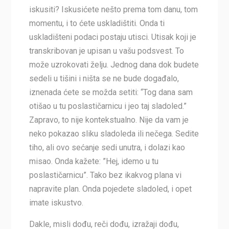
iskusiti? Iskusićete nešto prema tom danu, tom
momentu, i to ćete uskladištiti. Onda ti
uskladišteni podaci postaju utisci. Utisak koji je
transkribovan je upisan u vašu podsvest. To
može uzrokovati želju. Jednog dana dok budete
sedeli u tišini i ništa se ne bude događalo,
iznenada ćete se možda setiti: “Tog dana sam
otišao u tu poslastičarnicu i jeo taj sladoled.”
Zapravo, to nije kontekstualno. Nije da vam je
neko pokazao sliku sladoleda ili nečega. Sedite
tiho, ali ovo sećanje sedi unutra, i dolazi kao
misao. Onda kažete: ”Hej, idemo u tu
poslastičarnicu”. Tako bez ikakvog plana vi
napravite plan. Onda pojedete sladoled, i opet
imate iskustvo.
Dakle, misli dođu, reči dođu, izražaji dođu,