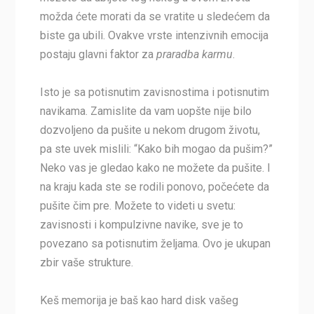
možda ćete morati da se vratite u sledećem da
biste ga ubili. Ovakve vrste intenzivnih emocija
postaju glavni faktor za
praradba karmu
.
Isto je sa potisnutim zavisnostima i potisnutim
navikama. Zamislite da vam uopšte nije bilo
dozvoljeno da pušite u nekom drugom životu,
pa ste uvek mislili: “Kako bih mogao da pušim?”
Neko vas je gledao kako ne možete da pušite. I
na kraju kada ste se rodili ponovo, počećete da
pušite čim pre. Možete to videti u svetu:
zavisnosti i kompulzivne navike, sve je to
povezano sa potisnutim željama. Ovo je ukupan
zbir vaše strukture.
Keš memorija je baš kao hard disk vašeg