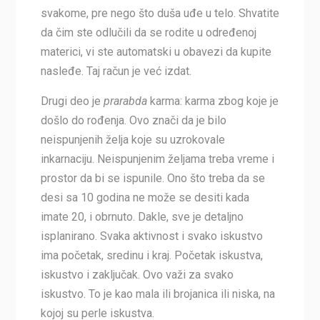
svakome, pre nego što duša uđe u telo. Shvatite
da čim ste odlučili da se rodite u određenoj
materici, vi ste automatski u obavezi da kupite
nasleđe. Taj račun je već izdat.
Drugi deo je
prarabda
karma: karma zbog koje je
došlo do rođenja. Ovo znači da je bilo
neispunjenih želja koje su uzrokovale
inkarnaciju. Neispunjenim željama treba vreme i
prostor da bi se ispunile. Ono što treba da se
desi sa 10 godina ne može se desiti kada
imate 20, i obrnuto. Dakle, sve je detaljno
isplanirano. Svaka aktivnost i svako iskustvo
ima početak, sredinu i kraj. Početak iskustva,
iskustvo i zaključak. Ovo važi za svako
iskustvo. To je kao mala ili brojanica ili niska, na
kojoj su perle iskustva.