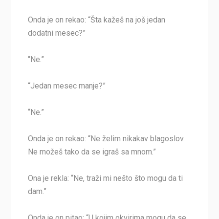
Onda je on rekao: “Šta kažeš na još jedan
dodatni mesec?”
“Ne.”
“Jedan mesec manje?”
“Ne.”
Onda je on rekao: “Ne želim nikakav blagoslov.
Ne možeš tako da se igraš sa mnom.”
Ona je rekla: “Ne, traži mi nešto što mogu da ti
dam.”
Onda je on pitao: “U kojim okvirima mogu da se