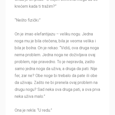
krećem kada ti tražim?”
“Nešto fizički.”
On je imao elefantijazu – veliku nogu. Jedna
noga mu je bila otečena, bila je veoma velika i
bila je bolna. On je rekao: “Vidiš, ova druga noga
nema problem. Jedna noga ne doživljava ovaj
problem, nije pravedno. To je nepravda, zašto
samo jedna noga da uživa, a druga da pati. Nije
fer, zar ne? Obe noge bi trebalo da pate ili obe
da uživaju. Zašto ne bi prenela ovaj problem na
drugu nogu? Sad neka ova druga pati, a ova prva
neka uživa malo.”
Ona je rekla: “U redu.”