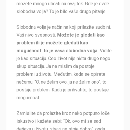
možete mnogo uticati na ovaj tok. Gde je ovde
slobodna volja? To je bilo vaše drugo pitanje.
Slobodna volja je način na koji prilazite sudbini.
Vaš nivo svesnosti.
Možete je gledati kao
problem ili je možete gledati kao
mogućnost: to je vaša slobodna volja.
Vidite
je kao situaciju. Ceo život nije ništa drugo nego
skup situacija. Ja ne mislim da postoje
problemi u životu. Međutim, kada se opirete
nečemu: “O, ne želim ovo, ja ne želim ono”, to
postaje problem. Kada je prihvatite, to postaje
mogućnost.
Zamislite da prolazite kroz neko potpuno loše
iskustvo i kažete sebi: “Ok, ovo mi se sad
dešava u životu, stvari ne stoje dobro”, onda