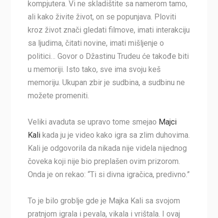
kompjutera. Vi ne skladištite sa namerom tamo,
ali kako živite život, on se popunjava. Ploviti
kroz život znači gledati filmove, imati interakciju
sa ljudima, čitati novine, imati mišljenje o
politici… Govor o Džastinu Trudeu će takođe biti
u memoriji. Isto tako, sve ima svoju keš
memoriju. Ukupan zbir je sudbina, a sudbinu ne
možete promeniti.
Veliki avaduta se upravo tome smejao
Majci
Kali
kada ju je video kako igra sa zlim duhovima.
Kali je odgovorila da nikada nije videla nijednog
čoveka koji nije bio preplašen ovim prizorom.
Onda je on rekao: “Ti si divna igračica, predivno.”
To je bilo groblje gde je Majka Kali sa svojom
pratnjom igrala i pevala, vikala i vrištala. I ovaj