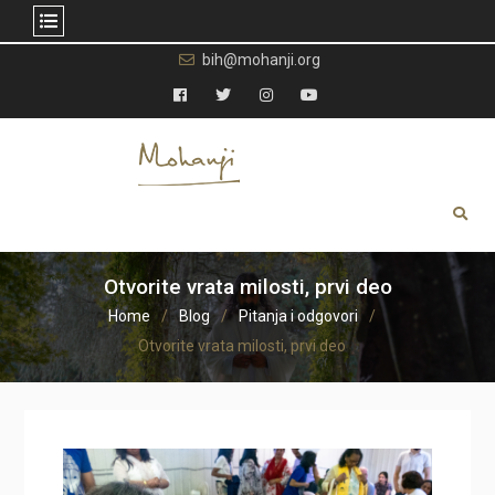
Skip
bih@mohanji.org
to
content
Facebook
Twitter
Instagram
YouTube
Otvorite vrata milosti, prvi deo
Home
Blog
Pitanja i odgovori
Otvorite vrata milosti, prvi deo