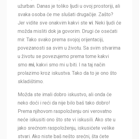
užurban. Danas je toliko ljudi u ovoj prostoriji, ali
svaka osoba će me slušati drugačije. Zašto?
Jer vidite sve onakvim kakvi ste
vi
. Neki ljudi će
možda misliti dok ja govorim. Drugi će osećati
mir. Tako svako prema svojoj orijentaciji,
povezanosti sa svim u životu. Sa svim stvarima
u životu se povezujemo prema tome kakvi
smo
mi
, kakvi smo mi u biti. I na taj način
prolazimo kroz iskustva. Tako da to je ono što
skladištimo.
Možda ste imali dobro iskustvo, ali onda će
neko doći i reći da nije bilo baš tako dobro!
Prema njihovom raspoloženju oni verovatno
neće iskusiti ono što ste vi iskusili. Ako ste u
jako srećnom raspoloženju, iskusićete velike
stvari. Ako niste baš nešto srećni, šta ćete