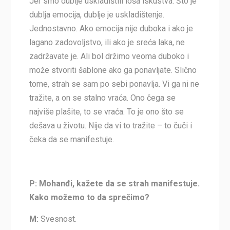
Jer smo dublje uskladištili loša iskustva. Što je
dublja emocija, dublje je uskladištenje.
Jednostavno. Ako emocija nije duboka i ako je
lagano zadovoljstvo, ili ako je sreća laka, ne
zadržavate je. Ali bol držimo veoma duboko i
može stvoriti šablone ako ga ponavljate. Slično
tome, strah se sam po sebi ponavlja. Vi ga ni ne
tražite, a on se stalno vraća. Ono čega se
najviše plašite, to se vraća. To je ono što se
dešava u životu. Nije da vi to tražite – to čuči i
čeka da se manifestuje.
P: Mohanđi, kažete da se strah manifestuje.
Kako možemo to da sprečimo?
M:
Svesnost.