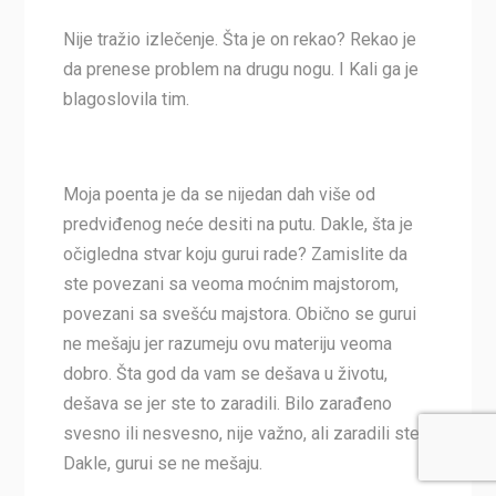
Nije tražio izlečenje. Šta je on rekao? Rekao je
da prenese problem na drugu nogu. I Kali ga je
blagoslovila tim.
Moja poenta je da se nijedan dah više od
predviđenog neće desiti na putu. Dakle, šta je
očigledna stvar koju gurui rade? Zamislite da
ste povezani sa veoma moćnim majstorom,
povezani sa svešću majstora. Obično se gurui
ne mešaju jer razumeju ovu materiju veoma
dobro. Šta god da vam se dešava u životu,
dešava se jer ste to zaradili. Bilo zarađeno
svesno ili nesvesno, nije važno, ali zaradili ste.
Dakle, gurui se ne mešaju.