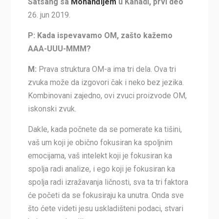
Satsang sa
Mohanđijem
u Kanadi, prvi deo
26. jun 2019.
P: Kada ispevavamo OM, zašto kažemo
AAA-UUU-MMM?
M:
Prava struktura OM-a ima tri dela. Ova tri
zvuka može da izgovori čak i neko bez jezika.
Kombinovani zajedno, ovi zvuci proizvode OM,
iskonski zvuk.
Dakle, kada počnete da se pomerate ka tišini,
vaš um koji je obično fokusiran ka spoljnim
emocijama, vaš intelekt koji je fokusiran ka
spolja radi analize, i ego koji je fokusiran ka
spolja radi izražavanja ličnosti, sva ta tri faktora
će početi da se fokusiraju ka unutra. Onda sve
što ćete videti jesu uskladišteni podaci, stvari