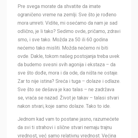
Pre svega morate da shvatite da imate
ograničeno vreme na zemlji. Sve što je rođeno
mora umreti. Vidite, mi osećamo da nam je sad
odlično, je li tako? Sedimo ovde, pričamo, zdravi
smo, i sve tako. Možda za 50 ili 60 godina
nećemo tako misliti. Možda nećemo ni biti
ovde. Dakle, tokom našeg postojanja treba uvek
da budemo svesni svih agonija i ekstaza – da
sve što dođe, mora i da ode, da ništa ne ostaje.
Zar to nije istina? Sreća i tuga – dolaze i odlaze.
Sve što se dešava je kao talas – ne zadržava
se, vraća se nazad. Život je takav – talasi stvari
nakon stvari, koje samo dolaze. Tako to ide.
Jednom kad vam to postane jasno, razumećete
da svi ti strahovi i slične stvari nemaju trajnu
vrednost, već samo relativnu vrednost. Većina