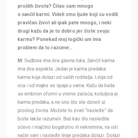
prošlih života?
Čitao sam mnogo
o
sančit
karmi. Videli smo ljude koji su vodili
pravičan život ali ipak pate mnogo, i neki
drugi kažu da je to dobro jer čiste svoju
karmu? Ponekad moj logički um ima
problem da to razume…
M:
Sudbina ima dva glavna toka.
Sančit
karma
ima dva aspekta. Jedan je karma predaka:
karma koja dolazi od vaših roditelja. Linija od
oca i od majke se spaja u vama. Kažu da kada
se embrion oformi u vreme začeća, košuljica je
karma predaka, a ne ono što ste doneli iz
prošlog života. Možete to zvati “nasleđe” da
biste lakše razumeli. Baš kao što nasledite
očevo i majčino bogatstvo ili nekretnine, na isti
način vam i nasleđe linije predaka dolazi. Dolazi