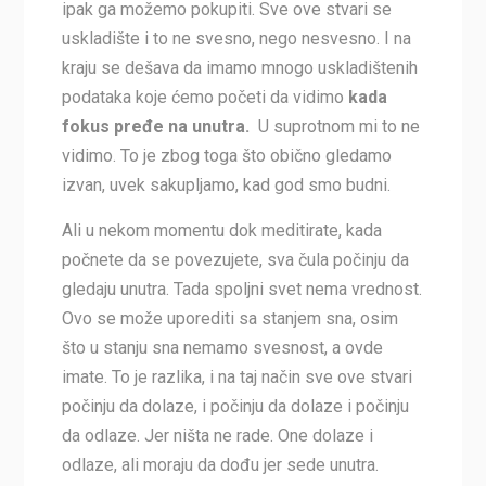
ipak ga možemo pokupiti. Sve ove stvari se
uskladište i to ne svesno, nego nesvesno. I na
kraju se dešava da imamo mnogo uskladištenih
podataka koje ćemo početi da vidimo
kada
fokus pređe na unutra.
U suprotnom mi to ne
vidimo. To je zbog toga što obično gledamo
izvan, uvek sakupljamo, kad god smo budni.
Ali u nekom momentu dok meditirate, kada
počnete da se povezujete, sva čula počinju da
gledaju unutra. Tada spoljni svet nema vrednost.
Ovo se može uporediti sa stanjem sna, osim
što u stanju sna nemamo svesnost, a ovde
imate. To je razlika, i na taj način sve ove stvari
počinju da dolaze, i počinju da dolaze i počinju
da odlaze. Jer ništa ne rade. One dolaze i
odlaze, ali moraju da dođu jer sede unutra.