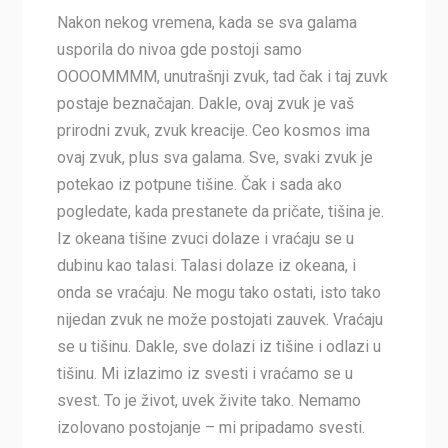
Nakon nekog vremena, kada se sva galama
usporila do nivoa gde postoji samo
OOOOMMMM, unutrašnji zvuk, tad čak i taj zuvk
postaje beznačajan. Dakle, ovaj zvuk je vaš
prirodni zvuk, zvuk kreacije. Ceo kosmos ima
ovaj zvuk, plus sva galama. Sve, svaki zvuk je
potekao iz potpune tišine. Čak i sada ako
pogledate, kada prestanete da pričate, tišina je.
Iz okeana tišine zvuci dolaze i vraćaju se u
dubinu kao talasi. Talasi dolaze iz okeana, i
onda se vraćaju. Ne mogu tako ostati, isto tako
nijedan zvuk ne može postojati zauvek. Vraćaju
se u tišinu. Dakle, sve dolazi iz tišine i odlazi u
tišinu. Mi izlazimo iz svesti i vraćamo se u
svest. To je život, uvek živite tako. Nemamo
izolovano postojanje – mi pripadamo svesti.