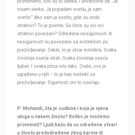
privremeno, sve su to senke, i shvatićete da “Ja
nisam senka. Ja pripadam svetlu, ja sam
svetlo.” Ako sam ja svetlo, gde su onda
strahovi? To je poenta. Sa čime su svi ovi
strahovi povezani? Određene nesigurnosti. A
nesigurnosti su povezane sa instinktom za
preživljavanje. Dakle, to je stvar instinkta. Svaka
životinja oseća strah. Svaka životinja oseća
ljubav. I svaka ptica isto tako. Znate, ovo je
ugrađeno u njih – to je kao instinkt za
preživljavanje. Sigurnost, oni to osećaju.
P: Mohanđi, šta je sudbina i koja je njena
uloga u našem životu? Koliko je možemo
promeniti? Ljudi kažu da su određene stvari
u životu predodređene zbog karme ili