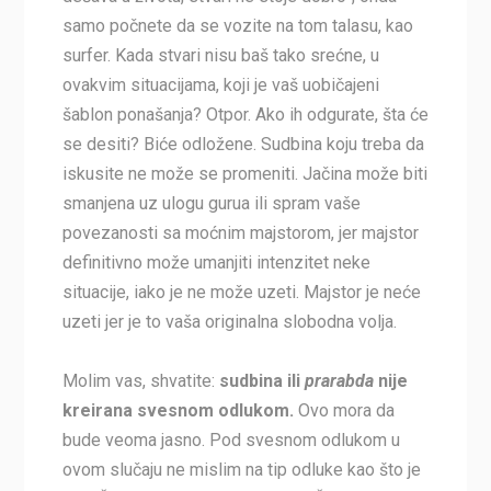
samo počnete da se vozite na tom talasu, kao
surfer. Kada stvari nisu baš tako srećne, u
ovakvim situacijama, koji je vaš uobičajeni
šablon ponašanja? Otpor. Ako ih odgurate, šta će
se desiti? Biće odložene. Sudbina koju treba da
iskusite ne može se promeniti. Jačina može biti
smanjena uz ulogu gurua ili spram vaše
povezanosti sa moćnim majstorom, jer majstor
definitivno može umanjiti intenzitet neke
situacije, iako je ne može uzeti. Majstor je neće
uzeti jer je to vaša originalna slobodna volja.
Molim vas, shvatite:
sudbina ili
prarabda
nije
kreirana svesnom odlukom.
Ovo mora da
bude veoma jasno. Pod svesnom odlukom u
ovom slučaju ne mislim na tip odluke kao što je