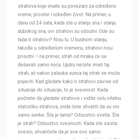
strahova koje imate su povezani za određeno
vreme, prostor i određen život. Na primer, u
danu od 24 sata, kada ste u stanju sna i stanju
dubokog sna, ovi strahovi su odsutni. Gde su
tada ti strahovi? Nisu tu. U budnom stanju,
takođe u određenom vremenu, strahovi nisu
prisutni – na primer, strah od mraka će se
dešavati samo noću. Ujutru nećete imati taj
strah, ali nakon zalaska sunca taj strah se može
pojaviti. Kad gledate kako ti strahovi zavise od
situacije do situacije, to je svesnost. Kada
počnete da gledate strahove i vidite celu vitalnu
statistiku strahova, onda ćete shvatiti da su oni
samo senke. Šta je tama? Odsustvo svetla. Šta
je strah? Odsustvo svesnosti. Kada ste zaista
svesni, shvatićete da je sve ovo samo