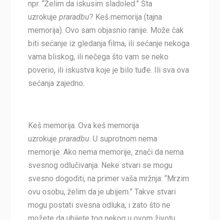
npr. “Želim da iskusim sladoled.” Šta
uzrokuje
praradbu
? Keš memorija (tajna
memorija). Ovo sam objasnio ranije. Može čak
biti sećanje iz gledanja filma, ili sećanje nekoga
vama bliskog, ili nečega što vam se neko
poverio, ili iskustva koje je bilo tuđe. Ili sva ova
sećanja zajedno.
Keš memorija. Ova keš memorija
uzrokuje
praradbu
. U suprotnom nema
memorije. Ako nema memorije, znači da nema
svesnog odlučivanja. Neke stvari se mogu
svesno dogoditi, na primer vaša mržnja: “Mrzim
ovu osobu, želim da je ubijem.” Takve stvari
mogu postati svesna odluka, i zato što ne
možete da ubijete tog nekog u ovom životu