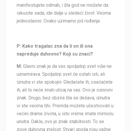
manifestujete odmah, i šta god ne možete da
iskusite sada, ide dalje u sledeći život. Veoma
jednostavno. Ovako uzimamo još rođenja.
P: Kako tragalac zna da li on ili ona
napreduje duhovno? Koji su znaci?
M:
Glavni znak je da vas spoljašnji svet više ne
uznemirava. Spoljašnji svet će ostati isti, ali
iznutra vi ste spokojni. Gledaćete ih, osećaćete
ih, ali to neće imati uticaj na vas. Ovo je osnovni
znak. Drugo, bez obzira šta se dešava, iznutra
vi ste veoma tihi. Premda možete učestvovati u
većini drame života, u isto vreme imate mirnoću
unutra. Dakle, ovo je znak stabilnosti. To se
zove duhovna zrelost. Stvari spolja nisu važne