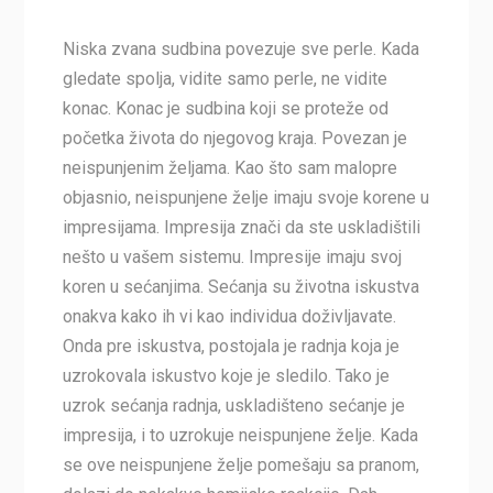
Niska zvana sudbina povezuje sve perle. Kada
gledate spolja, vidite samo perle, ne vidite
konac. Konac je sudbina koji se proteže od
početka života do njegovog kraja. Povezan je
neispunjenim željama. Kao što sam malopre
objasnio, neispunjene želje imaju svoje korene u
impresijama. Impresija znači da ste uskladištili
nešto u vašem sistemu. Impresije imaju svoj
koren u sećanjima. Sećanja su životna iskustva
onakva kako ih vi kao individua doživljavate.
Onda pre iskustva, postojala je radnja koja je
uzrokovala iskustvo koje je sledilo. Tako je
uzrok sećanja radnja, uskladišteno sećanje je
impresija, i to uzrokuje neispunjene želje. Kada
se ove neispunjene želje pomešaju sa pranom,