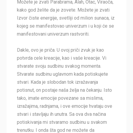
Možete je zvati Parabrama, Alah, Otac, Viraoča,
kako god želite da je zovete. Možete je zvati
Izvor čiste energije, svetliji od milion sunaca, iz
kojeg se manifestovao univerzum i u koji će se
manifestovani univerzum rastvoriti.
Dakle, ovo je priča. U ovoj priči zvuk je kao
potvrda cele kreacije, kao i vaše kreacije. Vi
stvarate svoju sudbinu svakog momenta.
Stvarate sudbinu uglavnom kada potiskujete
stvari. Kada je slobodan tok izražavanja
potisnut, on postaje naša želja na čekanju. Isto
tako, imate emocije povezane sa mislima,
izražajima, radnjama, i ove emocije hvataju ove
stvari i stavljaju ih unutra. Sa ova dva načina
potiskivanja mi stvaramo sudbinu u svakom
trenutku. I onda šta god ne možete da