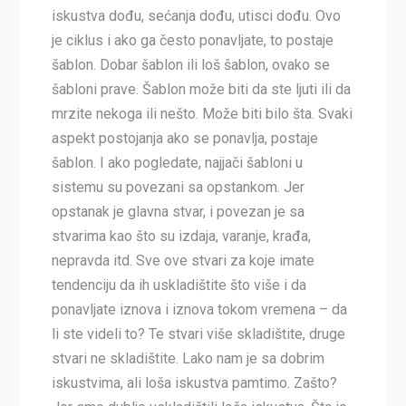
iskustva dođu, sećanja dođu, utisci dođu. Ovo
je ciklus i ako ga često ponavljate, to postaje
šablon. Dobar šablon ili loš šablon, ovako se
šabloni prave. Šablon može biti da ste ljuti ili da
mrzite nekoga ili nešto. Može biti bilo šta. Svaki
aspekt postojanja ako se ponavlja, postaje
šablon. I ako pogledate, najjači šabloni u
sistemu su povezani sa opstankom. Jer
opstanak je glavna stvar, i povezan je sa
stvarima kao što su izdaja, varanje, krađa,
nepravda itd. Sve ove stvari za koje imate
tendenciju da ih uskladištite što više i da
ponavljate iznova i iznova tokom vremena – da
li ste videli to? Te stvari više skladištite, druge
stvari ne skladištite. Lako nam je sa dobrim
iskustvima, ali loša iskustva pamtimo. Zašto?