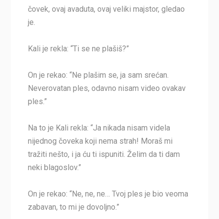
čovek, ovaj avaduta, ovaj veliki majstor, gledao
je.
Kali je rekla: “Ti se ne plašiš?”
On je rekao: “Ne plašim se, ja sam srećan.
Neverovatan ples, odavno nisam video ovakav
ples.”
Na to je Kali rekla: “Ja nikada nisam videla
nijednog čoveka koji nema strah! Moraš mi
tražiti nešto, i ja ću ti ispuniti. Želim da ti dam
neki blagoslov.”
On je rekao: “Ne, ne, ne… Tvoj ples je bio veoma
zabavan, to mi je dovoljno.”