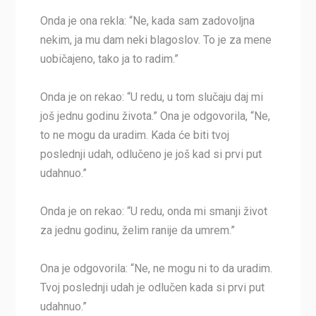
Onda je ona rekla: “Ne, kada sam zadovoljna
nekim, ja mu dam neki blagoslov. To je za mene
uobičajeno, tako ja to radim.”
Onda je on rekao: “U redu, u tom slučaju daj mi
još jednu godinu života.” Ona je odgovorila, “Ne,
to ne mogu da uradim. Kada će biti tvoj
poslednji udah, odlučeno je još kad si prvi put
udahnuo.”
Onda je on rekao: “U redu, onda mi smanji život
za jednu godinu, želim ranije da umrem.”
Ona je odgovorila: “Ne, ne mogu ni to da uradim.
Tvoj poslednji udah je odlučen kada si prvi put
udahnuo.”