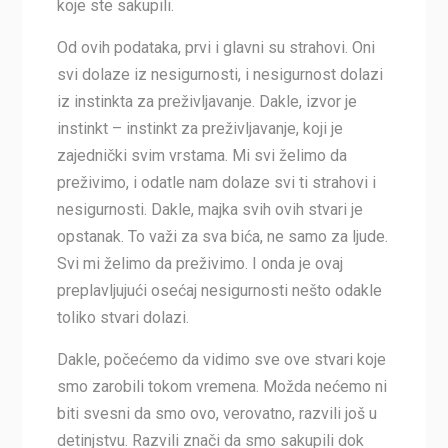
koje ste sakupili.
Od ovih podataka, prvi i glavni su strahovi. Oni
svi dolaze iz nesigurnosti, i nesigurnost dolazi
iz instinkta za preživljavanje. Dakle, izvor je
instinkt – instinkt za preživljavanje, koji je
zajednički svim vrstama. Mi svi želimo da
preživimo, i odatle nam dolaze svi ti strahovi i
nesigurnosti. Dakle, majka svih ovih stvari je
opstanak. To važi za sva bića, ne samo za ljude.
Svi mi želimo da preživimo. I onda je ovaj
preplavljujući osećaj nesigurnosti nešto odakle
toliko stvari dolazi.
Dakle, počećemo da vidimo sve ove stvari koje
smo zarobili tokom vremena. Možda nećemo ni
biti svesni da smo ovo, verovatno, razvili još u
detinjstvu. Razvili znači da smo sakupili dok