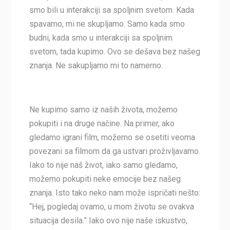
smo bili u interakciji sa spoljnim svetom. Kada
spavamo, mi ne skupljamo. Samo kada smo
budni, kada smo u interakciji sa spoljnim
svetom, tada kupimo. Ovo se dešava bez našeg
znanja. Ne sakupljamo mi to namerno.
Ne kupimo samo iz naših života, možemo
pokupiti i na druge načine. Na primer, ako
gledamo igrani film, možemo se osetiti veoma
povezani sa filmom da ga ustvari proživljavamo.
Iako to nije naš život, iako samo gledamo,
možemo pokupiti neke emocije bez našeg
znanja. Isto tako neko nam može ispričati nešto:
“Hej, pogledaj ovamo, u mom životu se ovakva
situacija desila.” Iako ovo nije naše iskustvo,