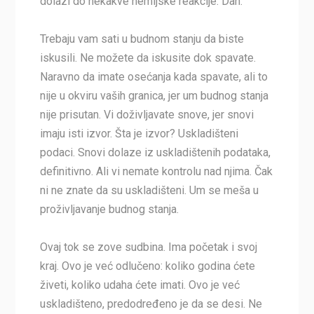
dolazi do nekakve hemijske reakcije. Dah.
Trebaju vam sati u budnom stanju da biste
iskusili. Ne možete da iskusite dok spavate.
Naravno da imate osećanja kada spavate, ali to
nije u okviru vaših granica, jer um budnog stanja
nije prisutan. Vi doživljavate snove, jer snovi
imaju isti izvor. Šta je izvor? Uskladišteni
podaci. Snovi dolaze iz uskladištenih podataka,
definitivno. Ali vi nemate kontrolu nad njima. Čak
ni ne znate da su uskladišteni. Um se meša u
proživljavanje budnog stanja.
Ovaj tok se zove sudbina. Ima početak i svoj
kraj. Ovo je već odlučeno: koliko godina ćete
živeti, koliko udaha ćete imati. Ovo je već
uskladišteno, predodređeno je da se desi. Ne