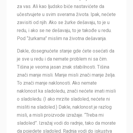
za vas. Ali kao ljudsko biće nastavićete da
učestvujete u svim sverama života. Ipak, nećete
zavisiti od njih. Ako se žurke dešavaju, to je u
redu, i ako se ne dešavaju, to je takođe u redu.
Pod “žurkama” mislim na životna dešavanja.
Dakle, dosegnućete stanje gde ćete osećati da
je sve u redu i da nemate problem ni sa čim.
Tišina je veoma jasan znak stabilnosti. Tišina
znači manje misli. Manje misli znači manje želja.
To znači manje naklonosti. Ako nemate
naklonost ka sladoledu, znači nećete imati misli
o sladoledu. (I ako mrzite sladoled, nećete ni
misliti na sladoled.) Dakle, naklonost je razlog
misli, a misli proizvode izražaje. “Treba mi
sladoled”. Izražaj vodi do radnje, tako da morate
da pojedete sladoled. Radnja vodi do iskustva