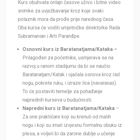
Kurs obuhvata onlajn časove uživo i bitne video
snimke za uvježbavanje kroz koje svaki
polaznik mora da prođe prije narednog časa.
Oba kursa će voditi umjetničke direktorke Rada
Subramanian i Arti Paranđpe.
Osnovni kurs iz Baratanatjama/Kataka –
Prilagođen za početnike, usmjerava se na
razvoj u ranom stadijumu da bi se naučio
Baratanatjam/Katak i ojačala osnova kroz rad
nogu, pokrete ruku, i izraze lica (
navarasas
).
To će postaviti temelje za pohađanje
naprednih kurseva u budućnosti.
Napredni kurs iz Baratanatjama/Kataka
–
Za one praktičare koji su krenuli od malih
nogu i koji su imali izvjesnu formalnu obuku iz
plesa, a voljeli bi da zarone dublje u učenje