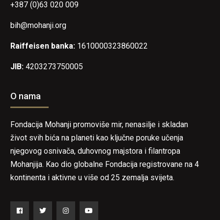
+387 (0)63 020 009
bih@mohanji.org
Raiffeisen banka:
1610000323860022
JIB:
4203273750005
O nama
Fondacija Mohanji promoviše mir, nenasilje i skladan
život svih bića na planeti kao ključne poruke učenja
njegovog osnivača, duhovnog majstora i filantropa
Mohanjija. Kao dio globalne Fondacija registrovane na 4
kontinenta i aktivne u više od 25 zemalja svijeta.