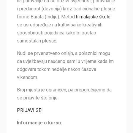
na putovanje da se doživi svjesnost, poravnanje
i predanost (devocija) kroz tradicionalne plesne
forme Barata (Indije). Metod
himalajske škole
se usredsređuje na kultivisanje kreativnih
sposobnosti pojedinca kako bi postao
samostalan plesač.
Nudi se prvenstveno onlajn, a polaznici mogu
da uvježbavaju naučeno sami u vrijeme kada im
odgovara tokom nedelje nakon časova
vikendom.
Broj mjesta je ograničen, pa preporučujemo da
se prijavite što prije.
PRIJAVI SE!
Informacije o kursu: