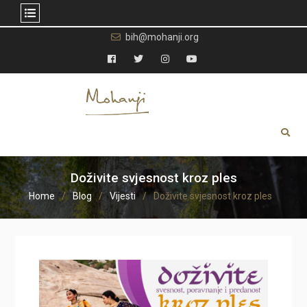
Skip
bih@mohanji.org
to
content
Facebook
Twitter
Instagram
YouTube
Doživite svjesnost kroz ples
Home
Blog
Vijesti
Doživite svjesnost kroz ples