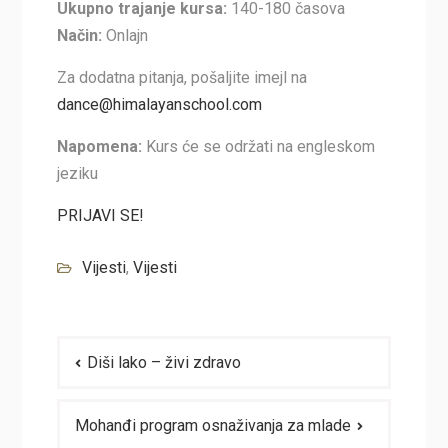
Ukupno trajanje kursa:
140-180 časova
Način:
Onlajn
Za dodatna pitanja, pošaljite imejl na
dance@himalayanschool.com
Napomena:
Kurs će se održati na engleskom
jeziku
PRIJAVI SE!
Vijesti
,
Vijesti
Navigacija
Diši lako – živi zdravo
članaka
Mohanđi program osnaživanja za mlade