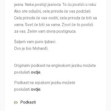
jasna. Neka postoji jasnoća. To ću postići u roku.
Ako ste odlučni, cela priroda će vas podržati.
Cela priroda će vas voditi, cela priroda će biti sa
vama. Svet će biti sa vama. Život će to postići
za vas. Želim vam divna postignuća.
Šaljem vam puno ljubavi.
Ovo je bio Mohanđi.
Originalni podkast na engleskom jeziku možete
poslušati
ovdje.
Podkast na srpskom jeziku možete
poslušati
ovdje.
Podkasti