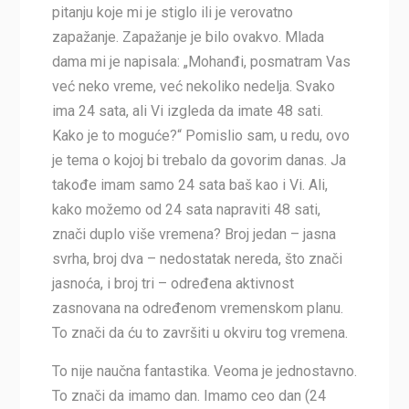
pitanju koje mi je stiglo ili je verovatno
zapažanje. Zapažanje je bilo ovakvo. Mlada
dama mi je napisala: „Mohanđi, posmatram Vas
već neko vreme, već nekoliko nedelja. Svako
ima 24 sata, ali Vi izgleda da imate 48 sati.
Kako je to moguće?“ Pomislio sam, u redu, ovo
je tema o kojoj bi trebalo da govorim danas. Ja
takođe imam samo 24 sata baš kao i Vi. Ali,
kako možemo od 24 sata napraviti 48 sati,
znači duplo više vremena? Broj jedan – jasna
svrha, broj dva – nedostatak nereda, što znači
jasnoća, i broj tri – određena aktivnost
zasnovana na određenom vremenskom planu.
To znači da ću to završiti u okviru tog vremena.
To nije naučna fantastika. Veoma je jednostavno.
To znači da imamo dan. Imamo ceo dan (24