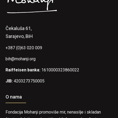
Čekaluša 61,
Sarajevo, BiH
+387 (0)63 020 009
bih@mohanji.org
Raiffeisen banka:
1610000323860022
JIB:
4203273750005
O nama
Fondacija Mohanji promoviše mir, nenasilje i skladan