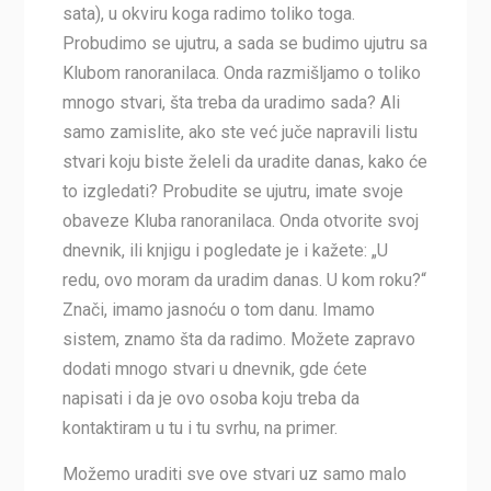
sata), u okviru koga radimo toliko toga.
Probudimo se ujutru, a sada se budimo ujutru sa
Klubom ranoranilaca. Onda razmišljamo o toliko
mnogo stvari, šta treba da uradimo sada? Ali
samo zamislite, ako ste već juče napravili listu
stvari koju biste želeli da uradite danas, kako će
to izgledati? Probudite se ujutru, imate svoje
obaveze Kluba ranoranilaca. Onda otvorite svoj
dnevnik, ili knjigu i pogledate je i kažete: „U
redu, ovo moram da uradim danas. U kom roku?“
Znači, imamo jasnoću o tom danu. Imamo
sistem, znamo šta da radimo. Možete zapravo
dodati mnogo stvari u dnevnik, gde ćete
napisati i da je ovo osoba koju treba da
kontaktiram u tu i tu svrhu, na primer.
Možemo uraditi sve ove stvari uz samo malo