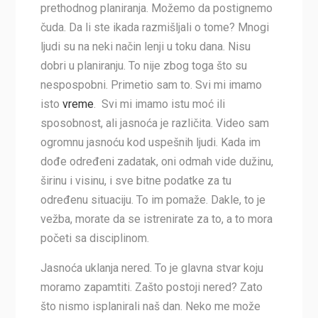
prethodnog planiranja. Možemo da postignemo
čuda. Da li ste ikada razmišljali o tome? Mnogi
ljudi su na neki način lenji u toku dana. Nisu
dobri u planiranju. To nije zbog toga što su
nespospobni. Primetio sam to. Svi mi imamo
isto
vreme
. Svi mi imamo istu moć ili
sposobnost, ali jasnoća je različita. Video sam
ogromnu jasnoću kod uspešnih ljudi. Kada im
dođe određeni zadatak, oni odmah vide dužinu,
širinu i visinu, i sve bitne podatke za tu
određenu situaciju. To im pomaže. Dakle, to je
vežba, morate da se istrenirate za to, a to mora
početi sa disciplinom.
Jasnoća uklanja nered. To je glavna stvar koju
moramo zapamtiti. Zašto postoji nered? Zato
što nismo isplanirali naš dan. Neko me može