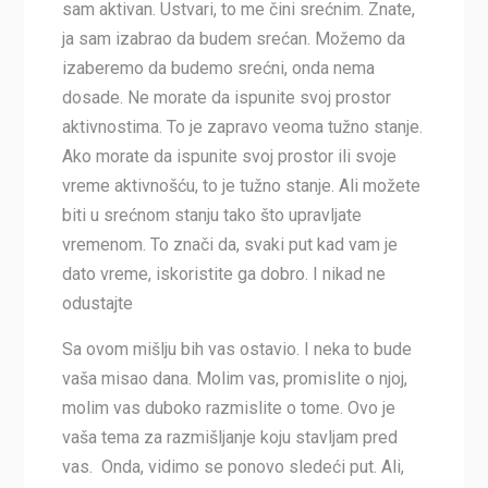
sam aktivan. Ustvari, to me čini srećnim. Znate,
ja sam izabrao da budem srećan. Možemo da
izaberemo da budemo srećni, onda nema
dosade. Ne morate da ispunite svoj prostor
aktivnostima. To je zapravo veoma tužno stanje.
Ako morate da ispunite svoj prostor ili svoje
vreme aktivnošću, to je tužno stanje. Ali možete
biti u srećnom stanju tako što upravljate
vremenom. To znači da, svaki put kad vam je
dato vreme, iskoristite ga dobro. I nikad ne
odustajte
Sa ovom mišlju bih vas ostavio. I neka to bude
vaša misao dana. Molim vas, promislite o njoj,
molim vas duboko razmislite o tome. Ovo je
vaša tema za razmišljanje koju stavljam pred
vas. Onda, vidimo se ponovo sledeći put. Ali,