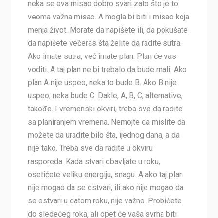
neka se ova misao dobro svari zato što je to
veoma važna misao. A mogla bi biti i misao koja
menja život. Morate da napišete ili, da pokušate
da napišete večeras šta želite da radite sutra.
Ako imate sutra, već imate plan. Plan će vas
voditi. A taj plan ne bi trebalo da bude mali. Ako
plan A nije uspeo, neka to bude B. Ako B nije
uspeo, neka bude C. Dakle, A, B, C, alternative,
takođe. I vremenski okviri, treba sve da radite
sa planiranjem vremena. Nemojte da mislite da
možete da uradite bilo šta, ijednog dana, a da
nije tako. Treba sve da radite u okviru
rasporeda. Kada stvari obavljate u roku,
osetićete veliku energiju, snagu. A ako taj plan
nije mogao da se ostvari, ili ako nije mogao da
se ostvari u datom roku, nije važno. Probićete
do sledećeg roka, ali opet će vaša svrha biti