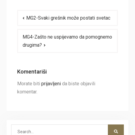
Navigacija
MG2-Svaki grešnik može postati svetac
članaka
MG4-Zašto ne uspijevamo da pomognemo
drugima?
Komentariši
Morate biti
prijavljeni
da biste objavili
komentar.
Search