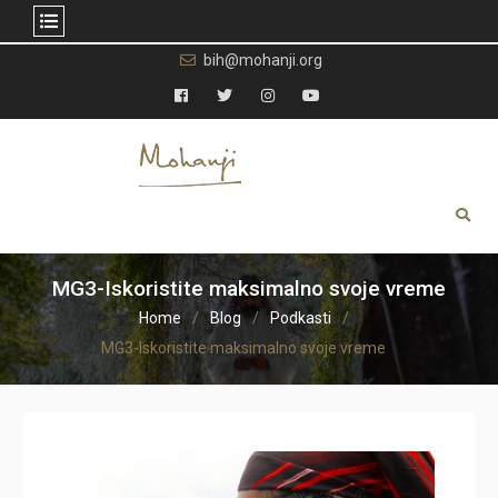
Skip
bih@mohanji.org
to
content
Facebook
Twitter
Instagram
YouTube
MG3-Iskoristite maksimalno svoje vreme
Home
Blog
Podkasti
MG3-Iskoristite maksimalno svoje vreme