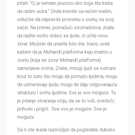
pitati: “O, ja nemam jasnoću oko toga šta treba
da radim sutra.” Onda krenite sa nečim malim,
odlučite da napravite promenu u svetu, na svoj
način. Na primer, pomažući siromašnima, znate
da radite nešto dobro za ljude, ili učite novu
stvar. Možete da uradite bilo šta. Inače, uvek
kažem da je Mohanđi platforma koju imamo u
svetu (koja se zove Mohanđi platforma)
namenjena svima. Znate, mnogi ljudi se ostvare
kroz to zato što mogu da pomažu ljudima, mogu
da usmeravaju ljude, mogu da daju odgovarajuću
strukturu i svrhu ljudima. Sve je ovo moguće. To
je pitanje otvaranja očiju, da se to vidi, svedoči,
prihvati i prigrli. Sve ovo je moguće. Sve je
moguće.
Da li ste ikada razmišljali da pogledate duboko