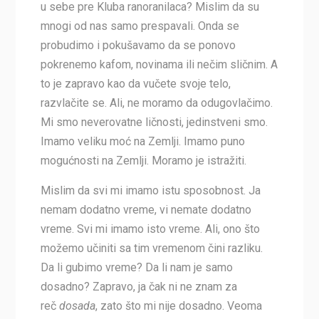
u sebe pre Kluba ranoranilaca? Mislim da su
mnogi od nas samo prespavali. Onda se
probudimo i pokušavamo da se ponovo
pokrenemo kafom, novinama ili nečim sličnim. A
to je zapravo kao da vučete svoje telo,
razvlačite se. Ali, ne moramo da odugovlačimo.
Mi smo neverovatne ličnosti, jedinstveni smo.
Imamo veliku moć na Zemlji. Imamo puno
mogućnosti na Zemlji. Moramo je istražiti.
Mislim da svi mi imamo istu sposobnost. Ja
nemam dodatno vreme, vi nemate dodatno
vreme. Svi mi imamo isto vreme. Ali, ono što
možemo učiniti sa tim vremenom čini razliku.
Da li gubimo vreme? Da li nam je samo
dosadno? Zapravo, ja čak ni ne znam za
reč
dosada
, zato što mi nije dosadno. Veoma