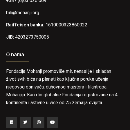
+387 (0)63 020 009
bih@mohanji.org
Raiffeisen banka:
1610000323860022
JIB:
4203273750005
O nama
Fondacija Mohanji promoviše mir, nenasilje i skladan
život svih bića na planeti kao ključne poruke učenja
njegovog osnivača, duhovnog majstora i filantropa
Mohanjija. Kao dio globalne Fondacija registrovane na 4
kontinenta i aktivne u više od 25 zemalja svijeta.