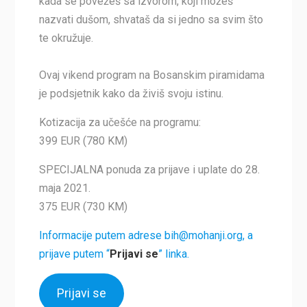
kada se povežeš sa izvorom, koji možeš
nazvati dušom, shvataš da si jedno sa svim što
te okružuje.
Ovaj vikend program na Bosanskim piramidama
je podsjetnik kako da živiš svoju istinu.
Kotizacija za učešće na programu:
399 EUR (780 KM)
SPECIJALNA ponuda za prijave i uplate do 28.
maja 2021.
375 EUR (730 KM)
Informacije putem adrese bih@mohanji.org, a
prijave putem “
Prijavi se
” linka.
Prijavi se