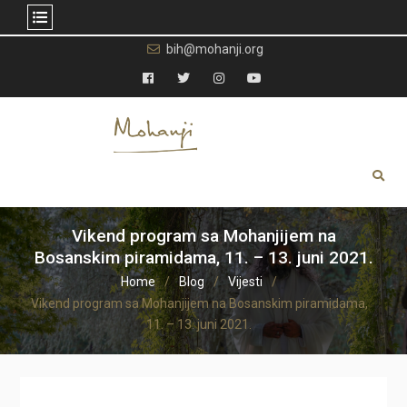
Skip
bih@mohanji.org
to
content
Facebook
Twitter
Instagram
YouTube
Vikend program sa Mohanjijem na
Bosanskim piramidama, 11. – 13. juni 2021.
Home
Blog
Vijesti
Vikend program sa Mohanjijem na Bosanskim piramidama,
11. – 13. juni 2021.