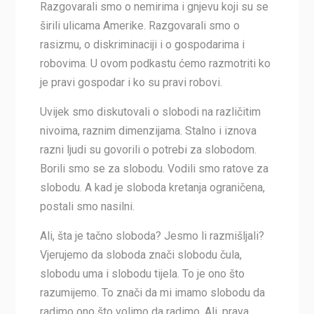
Razgovarali smo o nemirima i gnjevu koji su se
širili ulicama Amerike. Razgovarali smo o
rasizmu, o diskriminaciji i o gospodarima i
robovima. U ovom podkastu ćemo razmotriti ko
je pravi gospodar i ko su pravi robovi.
Uvijek smo diskutovali o slobodi na različitim
nivoima, raznim dimenzijama. Stalno i iznova
razni ljudi su govorili o potrebi za slobodom.
Borili smo se za slobodu. Vodili smo ratove za
slobodu. A kad je sloboda kretanja ograničena,
postali smo nasilni.
Ali, šta je tačno sloboda? Jesmo li razmišljali?
Vjerujemo da sloboda znači slobodu čula,
slobodu uma i slobodu tijela. To je ono što
razumijemo. To znači da mi imamo slobodu da
radimo ono što volimo da radimo. Ali, prava