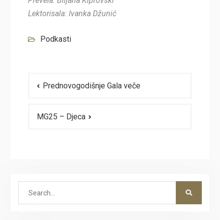
Prevela: Biljana Kiprovski
Lektorisala: Ivanka Džunić
Podkasti
Navigacija
Prednovogodišnje Gala veče
članaka
MG25 – Djeca
Search
for: