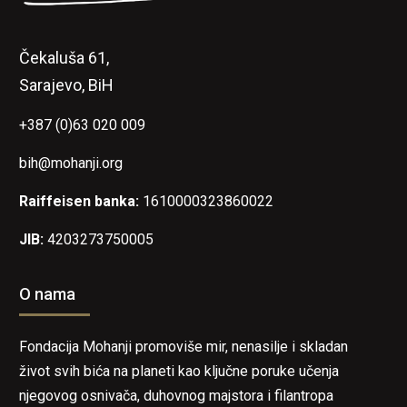
Čekaluša 61,
Sarajevo, BiH
+387 (0)63 020 009
bih@mohanji.org
Raiffeisen banka:
1610000323860022
JIB:
4203273750005
O nama
Fondacija Mohanji promoviše mir, nenasilje i skladan
život svih bića na planeti kao ključne poruke učenja
njegovog osnivača, duhovnog majstora i filantropa