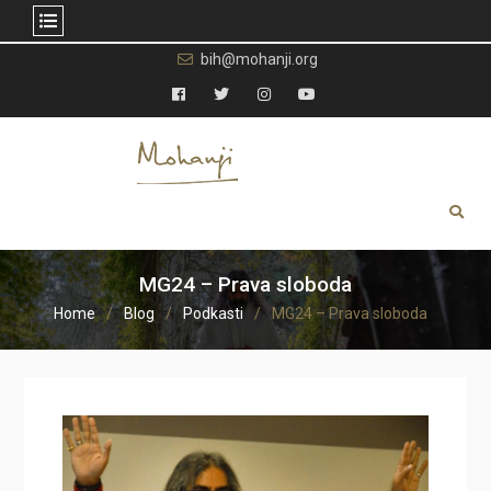
Skip
bih@mohanji.org
to
content
Facebook
Twitter
Instagram
YouTube
MG24 – Prava sloboda
Home
Blog
Podkasti
MG24 – Prava sloboda