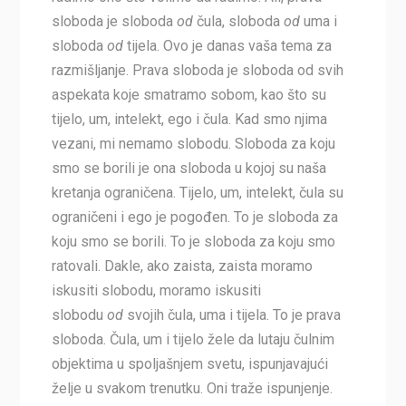
sloboda je sloboda
od
čula, sloboda
od
uma i
sloboda
od
tijela. Ovo je danas vaša tema za
razmišljanje. Prava sloboda je sloboda od svih
aspekata koje smatramo sobom, kao što su
tijelo, um, intelekt, ego i čula. Kad smo njima
vezani, mi nemamo slobodu. Sloboda za koju
smo se borili je ona sloboda u kojoj su naša
kretanja ograničena. Tijelo, um, intelekt, čula su
ograničeni i ego je pogođen. To je sloboda za
koju smo se borili. To je sloboda za koju smo
ratovali. Dakle, ako zaista, zaista moramo
iskusiti slobodu, moramo iskusiti
slobodu
od
svojih čula, uma i tijela. To je prava
sloboda. Čula, um i tijelo žele da lutaju čulnim
objektima u spoljašnjem svetu, ispunjavajući
želje u svakom trenutku. Oni traže ispunjenje.